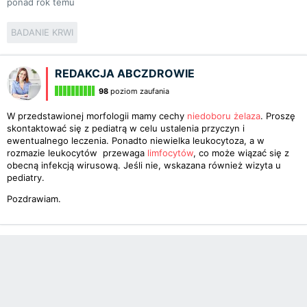
ponad rok temu
BADANIE KRWI
REDAKCJA ABCZDROWIE
98
poziom zaufania
W przedstawionej morfologii mamy cechy
niedoboru żelaza
. Proszę
skontaktować się z pediatrą w celu ustalenia przyczyn i
ewentualnego leczenia. Ponadto niewielka leukocytoza, a w
rozmazie leukocytów przewaga
limfocytów
, co może wiązać się z
obecną infekcją wirusową. Jeśli nie, wskazana również wizyta u
pediatry.
Pozdrawiam.