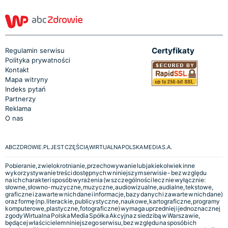
Certyfikaty
Regulamin serwisu
Polityka prywatności
Kontakt
Mapa witryny
Indeks pytań
Partnerzy
Reklama
O nas
ABCZDROWIE.PL JEST CZĘŚCIĄ WIRTUALNA POLSKA MEDIA S.A.
Pobieranie, zwielokrotnianie, przechowywanie lub jakiekolwiek inne
wykorzystywanie treści dostępnych w niniejszym serwisie - bez względu
na ich charakter i sposób wyrażenia (w szczególności lecz nie wyłącznie:
słowne, słowno-muzyczne, muzyczne, audiowizualne, audialne, tekstowe,
graficzne i zawarte w nich dane i informacje, bazy danych i zawarte w nich dane)
oraz formę (np. literackie, publicystyczne, naukowe, kartograficzne, programy
komputerowe, plastyczne, fotograficzne) wymaga uprzedniej i jednoznacznej
zgody Wirtualna Polska Media Spółka Akcyjna z siedzibą w Warszawie,
będącej właścicielem niniejszego serwisu, bez względu na sposób ich