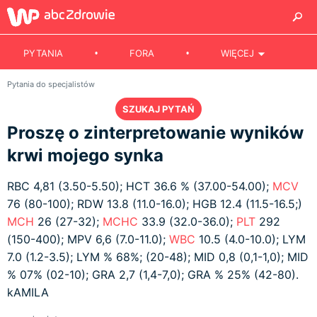
PYTANIA
FORA
WIĘCEJ
Pytania do specjalistów
SZUKAJ PYTAŃ
Proszę o zinterpretowanie wyników
krwi mojego synka
RBC 4,81 (3.50-5.50); HCT 36.6 % (37.00-54.00);
MCV
76 (80-100); RDW 13.8 (11.0-16.0); HGB 12.4 (11.5-16.5;)
MCH
26 (27-32);
MCHC
33.9 (32.0-36.0);
PLT
292
(150-400); MPV 6,6 (7.0-11.0);
WBC
10.5 (4.0-10.0); LYM
7.0 (1.2-3.5); LYM % 68%; (20-48); MID 0,8 (0,1-1,0); MID
% 07% (02-10); GRA 2,7 (1,4-7,0); GRA % 25% (42-80).
kAMILA