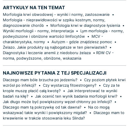
ARTYKUŁY NA TEN TEMAT
Morfologia krwi obwodowej - wyniki i normy, zastosowanie
•
Morfologia - nieprawidłowości w szpiku kostnym, normy,
diagnozowanie chorób
•
Morfologia krwi w diagnostyce łysienia
•
Wyniki morfologii - normy, interpretacja
•
Lym morfologia - normy,
podwyższone i obniżone wartości limfocytów
•
MCV -
charakterystyka, normy
•
Autyzm - gdzie znajdziesz pomoc
•
Żelazo. Jakie produkty są najbogatsze w ten pierwiastek?
•
Diagnostyka i leczenie anemii z niedoboru żelaza
•
​RDW CV -
norma, podwyższone, obniżone, wskazania
NAJNOWSZE PYTANIA Z TEJ SPECJALIZACJI
Dlaczego mam bóle brzucha po jedzeniu?
•
Czy poziom płytek krwi
wzrósł po infekcji?
•
Czy wystarczą fitoestrogeny?
•
Czy za te
krople muszę płacić całą kwotę?
•
Jak interpretować te wyniki
badań na kiłę?
•
Jak ocenić ten wynik badania morfologii krwi?
•
Jak długo może być powiększony węzeł chłonny po infekcji?
•
Dlaczego mam tą pokrzywkę od tak dawna?
•
Na co mogą
wskazywać takie wyniki i powiększony migdał?
•
Dlaczego mam to
krwawienie w trakcie stosowania leku Slinda?