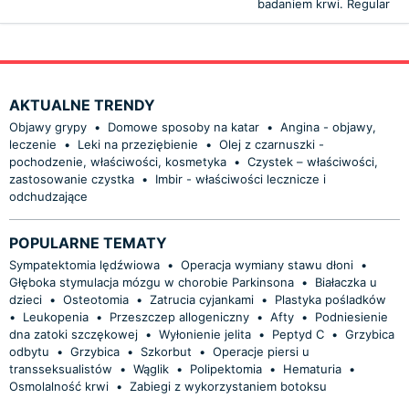
badaniem krwi. Regular
AKTUALNE TRENDY
Objawy grypy
•
Domowe sposoby na katar
•
Angina - objawy,
leczenie
•
Leki na przeziębienie
•
Olej z czarnuszki -
pochodzenie, właściwości, kosmetyka
•
Czystek – właściwości,
zastosowanie czystka
•
Imbir - właściwości lecznicze i
odchudzające
POPULARNE TEMATY
Sympatektomia lędźwiowa
•
Operacja wymiany stawu dłoni
•
Głęboka stymulacja mózgu w chorobie Parkinsona
•
Białaczka u
dzieci
•
Osteotomia
•
Zatrucia cyjankami
•
Plastyka pośladków
•
Leukopenia
•
Przeszczep allogeniczny
•
Afty
•
Podniesienie
dna zatoki szczękowej
•
Wyłonienie jelita
•
Peptyd C
•
Grzybica
odbytu
•
Grzybica
•
Szkorbut
•
Operacje piersi u
transseksualistów
•
Wąglik
•
Polipektomia
•
Hematuria
•
Osmolalność krwi
•
Zabiegi z wykorzystaniem botoksu