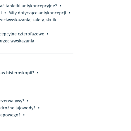
ać tabletki antykoncepcyjne?
•
i
•
Mity dotyczące antykoncepcji
•
eciwwskazania, zalety, skutki
cepcyjne czterofazowe
•
 przeciwwskazania
as histeroskopii?
•
rezerwatywy?
•
iedrożne jajowody?
•
rzepowego?
•