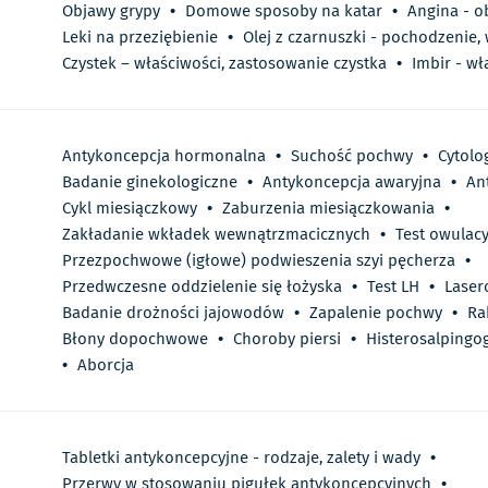
Objawy grypy
•
Domowe sposoby na katar
•
Angina - o
Leki na przeziębienie
•
Olej z czarnuszki - pochodzenie,
Czystek – właściwości, zastosowanie czystka
•
Imbir - wł
Antykoncepcja hormonalna
•
Suchość pochwy
•
Cytolo
Badanie ginekologiczne
•
Antykoncepcja awaryjna
•
An
Cykl miesiączkowy
•
Zaburzenia miesiączkowania
•
Zakładanie wkładek wewnątrzmacicznych
•
Test owulacy
Przezpochwowe (igłowe) podwieszenia szyi pęcherza
•
Przedwczesne oddzielenie się łożyska
•
Test LH
•
Laser
Badanie drożności jajowodów
•
Zapalenie pochwy
•
Ra
Błony dopochwowe
•
Choroby piersi
•
Histerosalpingog
•
Aborcja
Tabletki antykoncepcyjne - rodzaje, zalety i wady
•
Przerwy w stosowaniu pigułek antykoncepcyjnych
•