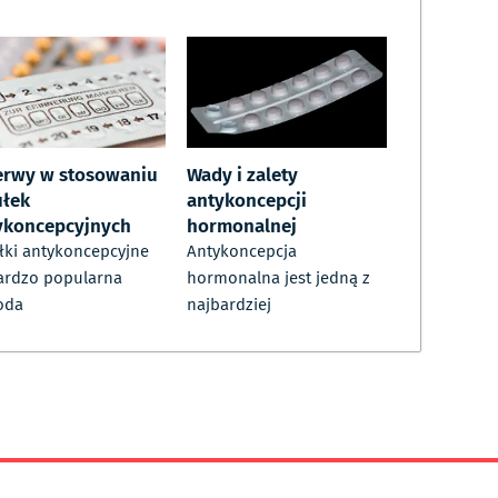
erwy w stosowaniu
Wady i zalety
ułek
antykoncepcji
ykoncepcyjnych
hormonalnej
łki antykoncepcyjne
Antykoncepcja
ardzo popularna
hormonalna jest jedną z
oda
najbardziej