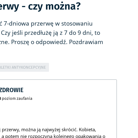
erwy - czy można?
ć 7-dniowa przerwę w stosowaniu
zy jeśli przedłużę ją z 7 do 9 dni, to
czne. Proszę o odpowiedź. Pozdrawiam
BLETKI ANTYKONCEPCYJNE
CZDROWIE
8
poziom zaufania
 przerwy, można ją najwyżej skrócić. Kobieta,
, a potem nie rozpoczyna kolejnego opakowania o