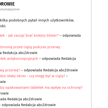
DROWIE
automatycznie
a kilka podobnych pytań innych użytkowników.
iki:
k - jak zacząć brać kolejny blister?
– odpowiada
 chronią przed ciążą podczas przerwy
da
Redakcja abcZdrowie
letek antykoncepcyjnych
– odpowiada
Redakcja
ową przerwę?
– odpowiada
Redakcja abcZdrowie
zo słaby okres - czy mogę być w ciąży?
–
owie
dzy opakowaniami tabletek ma wpływ na ochronę?
rowie
iada
Redakcja abcZdrowie
 odpowiada
Redakcja abcZdrowie