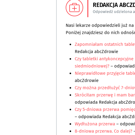
REDAKCJA ABCZ
Odpowiedź udzielona 
Nasi lekarze odpowiedzieli już n
Poniżej znajdziesz do nich odnośn
Zapomniałam ostatnich tablete
Redakcja abcZdrowie
Czy tabletki antykoncepcyjne
siedmiodniowej?
– odpowia
Nieprawidłowe przyjęcie tab
abcZdrowie
Czy można przedłużyć 7-dni
Skróciłam przerwę i mam bard
odpowiada
Redakcja abcZdr
Czy 5-dniowa przerwa pomię
– odpowiada
Redakcja abcZd
Wydłużona przerwa
– odpow
8-dniowa przerwa. Co dalej?
–