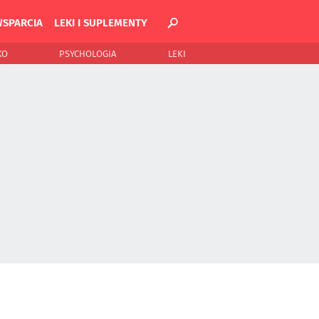
WSPARCIA
LEKI I SUPLEMENTY
KO
PSYCHOLOGIA
LEKI