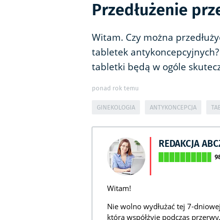
Przedłużenie prz
Witam. Czy można przedłuży
tabletek antykoncepcyjnych? C
tabletki będą w ogóle skute
ponad rok temu
GINEKOLOGIA
ANTYKONCEPCJA
TA
REDAKCJA AB
9
Witam!
Nie wolno wydłużać tej 7-dniowej
która współżyje podczas przerwy