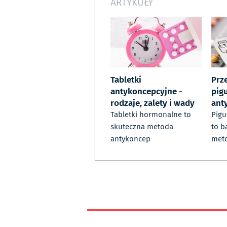
ARTYKUŁY
Tabletki
Prz
antykoncepcyjne -
pig
rodzaje, zalety i wady
ant
Tabletki hormonalne to
Pigu
skuteczna metoda
to b
antykoncep
met