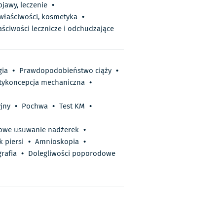
bjawy, leczenie
•
 właściwości, kosmetyka
•
aściwości lecznicze i odchudzające
gia
•
Prawdopodobieństwo ciąży
•
tykoncepcja mechaniczna
•
jny
•
Pochwa
•
Test KM
•
owe usuwanie nadżerek
•
k piersi
•
Amnioskopia
•
rafia
•
Dolegliwości poporodowe