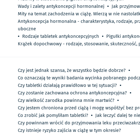
Wady i zalety antykoncepcji hormonalnej
•
Jak przyjmow
Mity na temat zachodzenia w ciążę. Wierzą w nie nastolatk
Antykoncepcja hormonalna - charakterystyka, rodzaje, prz
uboczne
•
Rodzaje tabletek antykoncepcyjnych
•
Pigułki antykon
Krążek dopochwowy - rodzaje, stosowanie, skuteczność,
Czy jest jednak szansa, że wszystko będzie dobrze?
•
Co oznaczają te wyniki badania wycinka pobranego podcz
Czy tabletki działają prawidłowo w tej sytuacji?
•
Czy zostanie zachowana ochrona antykoncepcyjna?
•
Czy wielkość zarodka powinna mnie martwić?
•
Czy jestem chroniona przed ciążą i mogę współżyć bez p
Co zrobić jak pomyliłam tabletki?
•
Jak leczyć dalej te n
Czy powinnam wrócić do przyjmowania leku przeciwzak
Czy istnieje ryzyko zajścia w ciążę w tym okresie?