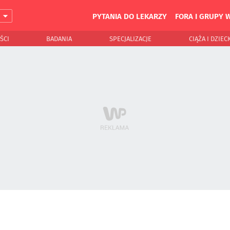
PYTANIA DO LEKARZY
FORA I GRUPY 
J
ŚCI
BADANIA
SPECJALIZACJE
CIĄŻA I DZIEC