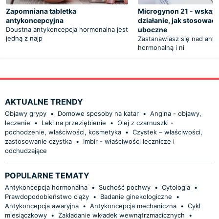
Zapomniana tabletka
Microgynon 21 - wskaza
antykoncepcyjna
działanie, jak stosować,
Doustna antykoncepcja hormonalna jest
uboczne
jedną z najp
Zastanawiasz się nad ant
hormonalną i ni
AKTUALNE TRENDY
Objawy grypy
•
Domowe sposoby na katar
•
Angina - objawy,
leczenie
•
Leki na przeziębienie
•
Olej z czarnuszki -
pochodzenie, właściwości, kosmetyka
•
Czystek – właściwości,
zastosowanie czystka
•
Imbir - właściwości lecznicze i
odchudzające
POPULARNE TEMATY
Antykoncepcja hormonalna
•
Suchość pochwy
•
Cytologia
•
Prawdopodobieństwo ciąży
•
Badanie ginekologiczne
•
Antykoncepcja awaryjna
•
Antykoncepcja mechaniczna
•
Cykl
miesiączkowy
•
Zakładanie wkładek wewnątrzmacicznych
•