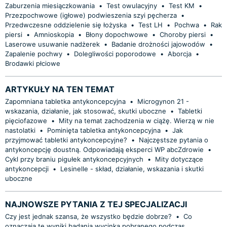
Zaburzenia miesiączkowania
•
Test owulacyjny
•
Test KM
•
Przezpochwowe (igłowe) podwieszenia szyi pęcherza
•
Przedwczesne oddzielenie się łożyska
•
Test LH
•
Pochwa
•
Rak
piersi
•
Amnioskopia
•
Błony dopochwowe
•
Choroby piersi
•
Laserowe usuwanie nadżerek
•
Badanie drożności jajowodów
•
Zapalenie pochwy
•
Dolegliwości poporodowe
•
Aborcja
•
Brodawki płciowe
ARTYKUŁY NA TEN TEMAT
Zapomniana tabletka antykoncepcyjna
•
Microgynon 21 -
wskazania, działanie, jak stosować, skutki uboczne
•
Tabletki
pięciofazowe
•
Mity na temat zachodzenia w ciążę. Wierzą w nie
nastolatki
•
Pominięta tabletka antykoncepcyjna
•
Jak
przyjmować tabletki antykoncepcyjne?
•
Najczęstsze pytania o
antykoncepcję doustną. Odpowiadają eksperci WP abcZdrowie
•
Cykl przy braniu pigułek antykoncepcyjnych
•
Mity dotyczące
antykoncepcji
•
Lesinelle - skład, działanie, wskazania i skutki
uboczne
NAJNOWSZE PYTANIA Z TEJ SPECJALIZACJI
Czy jest jednak szansa, że wszystko będzie dobrze?
•
Co
oznaczają te wyniki badania wycinka pobranego podczas