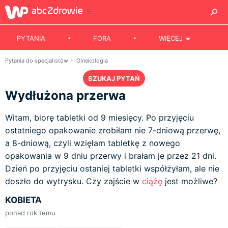
PYTANIA
FORA
WIĘCEJ
Pytania do specjalistów
Ginekologia
SZUKAJ PYTAŃ
Wydłużona przerwa
Witam, biorę tabletki od 9 miesięcy. Po przyjęciu
ostatniego opakowanie zrobiłam nie 7-dniową przerwę,
a 8-dniową, czyli wzięłam tabletkę z nowego
opakowania w 9 dniu przerwy i brałam je przez 21 dni.
Dzień po przyjęciu ostaniej tabletki współżyłam, ale nie
doszło do wytrysku. Czy zajście w
ciążę
jest możliwe?
KOBIETA
ponad rok temu