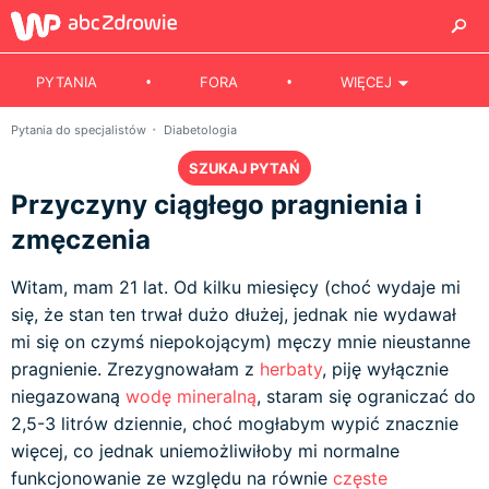
PYTANIA
FORA
WIĘCEJ
Pytania do specjalistów
Diabetologia
SZUKAJ PYTAŃ
Przyczyny ciągłego pragnienia i
zmęczenia
Witam, mam 21 lat. Od kilku miesięcy (choć wydaje mi
się, że stan ten trwał dużo dłużej, jednak nie wydawał
mi się on czymś niepokojącym) męczy mnie nieustanne
pragnienie. Zrezygnowałam z
herbaty
, piję wyłącznie
niegazowaną
wodę mineralną
, staram się ograniczać do
2,5-3 litrów dziennie, choć mogłabym wypić znacznie
więcej, co jednak uniemożliwiłoby mi normalne
funkcjonowanie ze względu na równie
częste