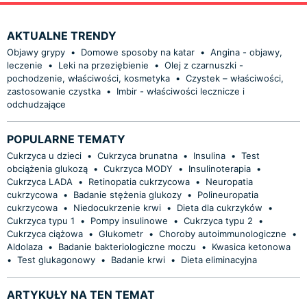
AKTUALNE TRENDY
Objawy grypy
•
Domowe sposoby na katar
•
Angina - objawy,
leczenie
•
Leki na przeziębienie
•
Olej z czarnuszki -
pochodzenie, właściwości, kosmetyka
•
Czystek – właściwości,
zastosowanie czystka
•
Imbir - właściwości lecznicze i
odchudzające
POPULARNE TEMATY
Cukrzyca u dzieci
•
Cukrzyca brunatna
•
Insulina
•
Test
obciążenia glukozą
•
Cukrzyca MODY
•
Insulinoterapia
•
Cukrzyca LADA
•
Retinopatia cukrzycowa
•
Neuropatia
cukrzycowa
•
Badanie stężenia glukozy
•
Polineuropatia
cukrzycowa
•
Niedocukrzenie krwi
•
Dieta dla cukrzyków
•
Cukrzyca typu 1
•
Pompy insulinowe
•
Cukrzyca typu 2
•
Cukrzyca ciążowa
•
Glukometr
•
Choroby autoimmunologiczne
•
Aldolaza
•
Badanie bakteriologiczne moczu
•
Kwasica ketonowa
•
Test glukagonowy
•
Badanie krwi
•
Dieta eliminacyjna
ARTYKUŁY NA TEN TEMAT