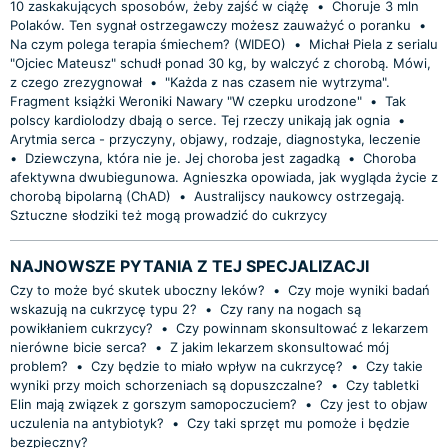
10 zaskakujących sposobów, żeby zajść w ciążę
•
Choruje 3 mln
Polaków. Ten sygnał ostrzegawczy możesz zauważyć o poranku
•
Na czym polega terapia śmiechem? (WIDEO)
•
Michał Piela z serialu
"Ojciec Mateusz" schudł ponad 30 kg, by walczyć z chorobą. Mówi,
z czego zrezygnował
•
"Każda z nas czasem nie wytrzyma".
Fragment książki Weroniki Nawary "W czepku urodzone"
•
Tak
polscy kardiolodzy dbają o serce. Tej rzeczy unikają jak ognia
•
Arytmia serca - przyczyny, objawy, rodzaje, diagnostyka, leczenie
•
Dziewczyna, która nie je. Jej choroba jest zagadką
•
Choroba
afektywna dwubiegunowa. Agnieszka opowiada, jak wygląda życie z
chorobą bipolarną (ChAD)
•
Australijscy naukowcy ostrzegają.
Sztuczne słodziki też mogą prowadzić do cukrzycy
NAJNOWSZE PYTANIA Z TEJ SPECJALIZACJI
Czy to może być skutek uboczny leków?
•
Czy moje wyniki badań
wskazują na cukrzycę typu 2?
•
Czy rany na nogach są
powikłaniem cukrzycy?
•
Czy powinnam skonsultować z lekarzem
nierówne bicie serca?
•
Z jakim lekarzem skonsultować mój
problem?
•
Czy będzie to miało wpływ na cukrzycę?
•
Czy takie
wyniki przy moich schorzeniach są dopuszczalne?
•
Czy tabletki
Elin mają związek z gorszym samopoczuciem?
•
Czy jest to objaw
uczulenia na antybiotyk?
•
Czy taki sprzęt mu pomoże i będzie
bezpieczny?