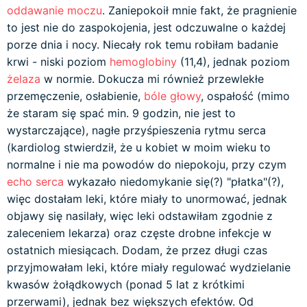
oddawanie moczu
. Zaniepokoił mnie fakt, że pragnienie
to jest nie do zaspokojenia, jest odczuwalne o każdej
porze dnia i nocy. Niecały rok temu robiłam badanie
krwi - niski poziom
hemoglobiny
(11,4), jednak poziom
żelaza
w normie. Dokucza mi również przewlekłe
przemęczenie, osłabienie,
bóle głowy
, ospałość (mimo
że staram się spać min. 9 godzin, nie jest to
wystarczające), nagłe przyśpieszenia rytmu serca
(kardiolog stwierdził, że u kobiet w moim wieku to
normalne i nie ma powodów do niepokoju, przy czym
echo serca
wykazało niedomykanie się(?) "płatka"(?),
więc dostałam leki, które miały to unormować, jednak
objawy się nasilały, więc leki odstawiłam zgodnie z
zaleceniem lekarza) oraz częste drobne infekcje w
ostatnich miesiącach. Dodam, że przez długi czas
przyjmowałam leki, które miały regulować wydzielanie
kwasów żołądkowych (ponad 5 lat z krótkimi
przerwami), jednak bez większych efektów. Od