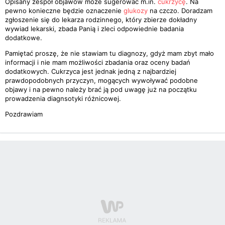
Opisany zespół objawów może sugerować m.in.
cukrzycę
. Na
pewno konieczne będzie oznaczenie
glukozy
na czczo. Doradzam
zgłoszenie się do lekarza rodzinnego, który zbierze dokładny
wywiad lekarski, zbada Panią i zleci odpowiednie badania
dodatkowe.
Pamiętać proszę, że nie stawiam tu diagnozy, gdyż mam zbyt mało
informacji i nie mam możliwości zbadania oraz oceny badań
dodatkowych. Cukrzyca jest jednak jedną z najbardziej
prawdopodobnych przyczyn, mogących wywoływać podobne
objawy i na pewno należy brać ją pod uwagę już na początku
prowadzenia diagnsotyki różnicowej.
Pozdrawiam