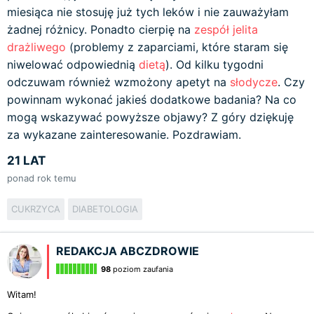
miesiąca nie stosuję już tych leków i nie zauważyłam
żadnej różnicy. Ponadto cierpię na
zespół jelita
drażliwego
(problemy z zaparciami, które staram się
niwelować odpowiednią
dietą
). Od kilku tygodni
odczuwam również wzmożony apetyt na
słodycze
. Czy
powinnam wykonać jakieś dodatkowe badania? Na co
mogą wskazywać powyższe objawy? Z góry dziękuję
za wykazane zainteresowanie. Pozdrawiam.
21 LAT
ponad rok temu
CUKRZYCA
DIABETOLOGIA
REDAKCJA ABCZDROWIE
98
poziom zaufania
Witam!