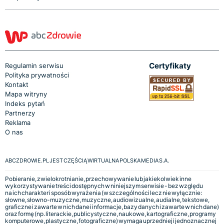
Certyfikaty
Regulamin serwisu
Polityka prywatności
Kontakt
Mapa witryny
Indeks pytań
Partnerzy
Reklama
O nas
ABCZDROWIE.PL JEST CZĘŚCIĄ WIRTUALNA POLSKA MEDIA S.A.
Pobieranie, zwielokrotnianie, przechowywanie lub jakiekolwiek inne
wykorzystywanie treści dostępnych w niniejszym serwisie - bez względu
na ich charakter i sposób wyrażenia (w szczególności lecz nie wyłącznie:
słowne, słowno-muzyczne, muzyczne, audiowizualne, audialne, tekstowe,
graficzne i zawarte w nich dane i informacje, bazy danych i zawarte w nich dane)
oraz formę (np. literackie, publicystyczne, naukowe, kartograficzne, programy
komputerowe, plastyczne, fotograficzne) wymaga uprzedniej i jednoznacznej