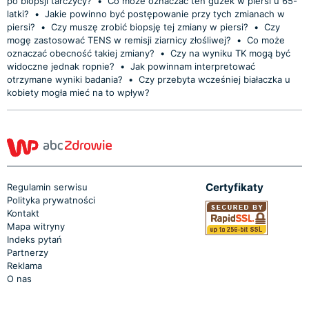
po biopsji tarczycy?
•
Co może oznaczać ten guzek w piersi u 65-
latki?
•
Jakie powinno być postępowanie przy tych zmianach w
piersi?
•
Czy muszę zrobić biopsję tej zmiany w piersi?
•
Czy
mogę zastosować TENS w remisji ziarnicy złośliwej?
•
Co może
oznaczać obecność takiej zmiany?
•
Czy na wyniku TK mogą być
widoczne jednak ropnie?
•
Jak powinnam interpretować
otrzymane wyniki badania?
•
Czy przebyta wcześniej białaczka u
kobiety mogła mieć na to wpływ?
Certyfikaty
Regulamin serwisu
Polityka prywatności
Kontakt
Mapa witryny
Indeks pytań
Partnerzy
Reklama
O nas