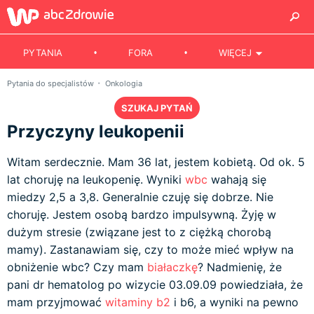
PYTANIA
FORA
WIĘCEJ
Pytania do specjalistów
Onkologia
SZUKAJ PYTAŃ
Przyczyny leukopenii
Witam serdecznie. Mam 36 lat, jestem kobietą. Od ok. 5
lat choruję na leukopenię. Wyniki
wbc
wahają się
miedzy 2,5 a 3,8. Generalnie czuję się dobrze. Nie
choruję. Jestem osobą bardzo impulsywną. Żyję w
dużym stresie (związane jest to z ciężką chorobą
mamy). Zastanawiam się, czy to może mieć wpływ na
obniżenie wbc? Czy mam
białaczkę
? Nadmienię, że
pani dr hematolog po wizycie 03.09.09 powiedziała, że
mam przyjmować
witaminy b2
i b6, a wyniki na pewno