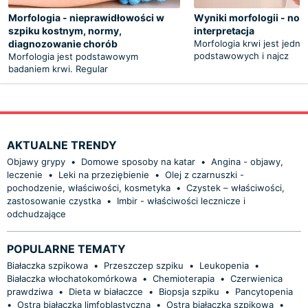
Morfologia - nieprawidłowości w
Wyniki morfologii - nor
szpiku kostnym, normy,
interpretacja
diagnozowanie chorób
Morfologia krwi jest jedny
podstawowych i najcz
Morfologia jest podstawowym
badaniem krwi. Regular
AKTUALNE TRENDY
Objawy grypy
•
Domowe sposoby na katar
•
Angina - objawy,
leczenie
•
Leki na przeziębienie
•
Olej z czarnuszki -
pochodzenie, właściwości, kosmetyka
•
Czystek – właściwości,
zastosowanie czystka
•
Imbir - właściwości lecznicze i
odchudzające
POPULARNE TEMATY
Białaczka szpikowa
•
Przeszczep szpiku
•
Leukopenia
•
Białaczka włochatokomórkowa
•
Chemioterapia
•
Czerwienica
prawdziwa
•
Dieta w białaczce
•
Biopsja szpiku
•
Pancytopenia
•
Ostra białaczka limfoblastyczna
•
Ostra białaczka szpikowa
•