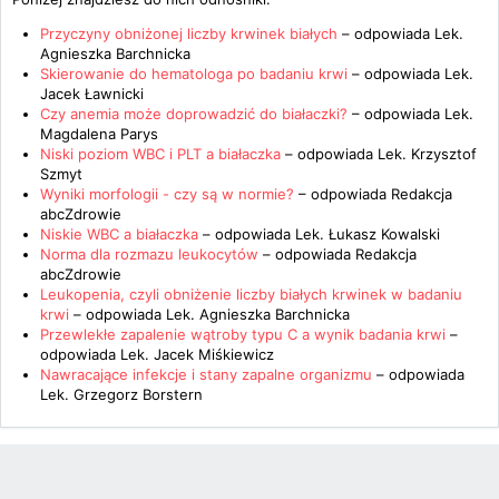
Przyczyny obniżonej liczby krwinek białych
– odpowiada
Lek.
Agnieszka Barchnicka
Skierowanie do hematologa po badaniu krwi
– odpowiada
Lek.
Jacek Ławnicki
Czy anemia może doprowadzić do białaczki?
– odpowiada
Lek.
Magdalena Parys
Niski poziom WBC i PLT a białaczka
– odpowiada
Lek. Krzysztof
Szmyt
Wyniki morfologii - czy są w normie?
– odpowiada
Redakcja
abcZdrowie
Niskie WBC a białaczka
– odpowiada
Lek. Łukasz Kowalski
Norma dla rozmazu leukocytów
– odpowiada
Redakcja
abcZdrowie
Leukopenia, czyli obniżenie liczby białych krwinek w badaniu
krwi
– odpowiada
Lek. Agnieszka Barchnicka
Przewlekłe zapalenie wątroby typu C a wynik badania krwi
–
odpowiada
Lek. Jacek Miśkiewicz
Nawracające infekcje i stany zapalne organizmu
– odpowiada
Lek. Grzegorz Borstern