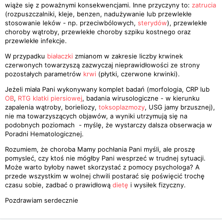
wiąże się z poważnymi konsekwencjami. Inne przyczyny to:
zatrucia
(rozpuszczalniki, kleje, benzen, nadużywanie lub przewlekłe
stosowanie leków - np. przeciwbólowych,
sterydów
), przewlekłe
choroby wątroby, przewlekłe choroby szpiku kostnego oraz
przewlekłe infekcje.
W przypadku
białaczki
zmianom w zakresie liczby krwinek
czerwonych towarzyszą zazwyczaj nieprawidłowości ze strony
pozostałych parametrów
krwi
(płytki, czerwone krwinki).
Jeżeli miała Pani wykonywany komplet badań (morfologia, CRP lub
OB
,
RTG klatki piersiowej
, badania wirusologiczne - w kierunku
zapalenia wątroby, borieliozy,
toksoplazmozy
, USG jamy brzusznej),
nie ma towarzyszących objawów, a wyniki utrzymują się na
podobnych poziomach - myślę, że wystarczy dalsza obserwacja w
Poradni Hematologicznej.
Rozumiem, że choroba Mamy pochłania Pani myśli, ale proszę
pomysleć, czy ktoś nie mógłby Pani wesprzeć w trudnej sytuacji.
Może warto byłoby nawet skorzystać z pomocy psychologa? A
przede wszystkim w wolnej chwili postarać się poświęcić trochę
czasu sobie, zadbać o prawidłową
dietę
i wysiłek fizyczny.
Pozdrawiam serdecznie