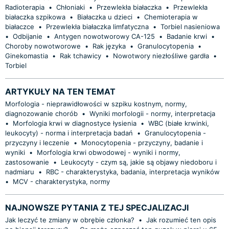
Radioterapia
•
Chłoniaki
•
Przewlekła białaczka
•
Przewlekła
białaczka szpikowa
•
Białaczka u dzieci
•
Chemioterapia w
białaczce
•
Przewlekła białaczka limfatyczna
•
Torbiel nasieniowa
•
Odbijanie
•
Antygen nowotworowy CA-125
•
Badanie krwi
•
Choroby nowotworowe
•
Rak języka
•
Granulocytopenia
•
Ginekomastia
•
Rak tchawicy
•
Nowotwory niezłośliwe gardła
•
Torbiel
ARTYKUŁY NA TEN TEMAT
Morfologia - nieprawidłowości w szpiku kostnym, normy,
diagnozowanie chorób
•
Wyniki morfologii - normy, interpretacja
•
Morfologia krwi w diagnostyce łysienia
•
WBC (białe krwinki,
leukocyty) - norma i interpretacja badań
•
Granulocytopenia -
przyczyny i leczenie
•
Monocytopenia - przyczyny, badanie i
wyniki
•
Morfologia krwi obwodowej - wyniki i normy,
zastosowanie
•
Leukocyty - czym są, jakie są objawy niedoboru i
nadmiaru
•
RBC - charakterystyka, badania, interpretacja wyników
•
MCV - charakterystyka, normy
NAJNOWSZE PYTANIA Z TEJ SPECJALIZACJI
Jak leczyć te zmiany w obrębie członka?
•
Jak rozumieć ten opis