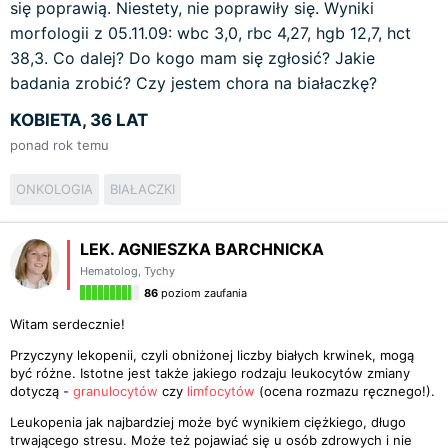
się poprawią. Niestety, nie poprawiły się. Wyniki
morfologii z 05.11.09: wbc 3,0, rbc 4,27, hgb 12,7, hct
38,3. Co dalej? Do kogo mam się zgłosić? Jakie
badania zrobić? Czy jestem chora na białaczkę?
KOBIETA, 36 LAT
ponad rok temu
ONKOLOGIA
BIAŁACZKI
LEK. AGNIESZKA BARCHNICKA
Hematolog
,
Tychy
86
poziom zaufania
Witam serdecznie!
Przyczyny lekopenii, czyli obniżonej liczby białych krwinek, mogą
być różne. Istotne jest także jakiego rodzaju leukocytów zmiany
dotyczą -
granulocytów
czy
limfocytów
(ocena rozmazu ręcznego!).
Leukopenia jak najbardziej może być wynikiem ciężkiego, długo
trwającego stresu. Może też pojawiać się u osób zdrowych i nie