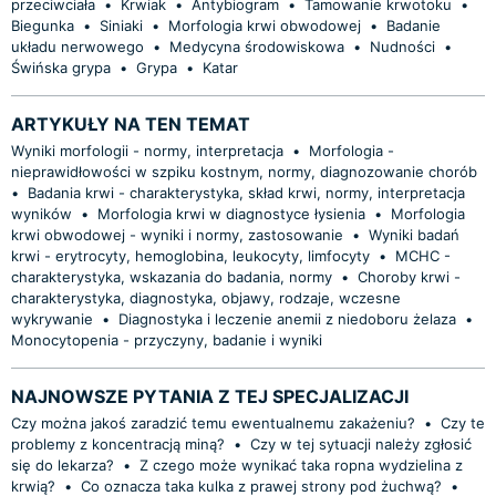
przeciwciała
•
Krwiak
•
Antybiogram
•
Tamowanie krwotoku
•
Biegunka
•
Siniaki
•
Morfologia krwi obwodowej
•
Badanie
układu nerwowego
•
Medycyna środowiskowa
•
Nudności
•
Świńska grypa
•
Grypa
•
Katar
ARTYKUŁY NA TEN TEMAT
Wyniki morfologii - normy, interpretacja
•
Morfologia -
nieprawidłowości w szpiku kostnym, normy, diagnozowanie chorób
•
Badania krwi - charakterystyka, skład krwi, normy, interpretacja
wyników
•
Morfologia krwi w diagnostyce łysienia
•
Morfologia
krwi obwodowej - wyniki i normy, zastosowanie
•
Wyniki badań
krwi - erytrocyty, hemoglobina, leukocyty, limfocyty
•
MCHC -
charakterystyka, wskazania do badania, normy
•
Choroby krwi -
charakterystyka, diagnostyka, objawy, rodzaje, wczesne
wykrywanie
•
Diagnostyka i leczenie anemii z niedoboru żelaza
•
Monocytopenia - przyczyny, badanie i wyniki
NAJNOWSZE PYTANIA Z TEJ SPECJALIZACJI
Czy można jakoś zaradzić temu ewentualnemu zakażeniu?
•
Czy te
problemy z koncentracją miną?
•
Czy w tej sytuacji należy zgłosić
się do lekarza?
•
Z czego może wynikać taka ropna wydzielina z
krwią?
•
Co oznacza taka kulka z prawej strony pod żuchwą?
•