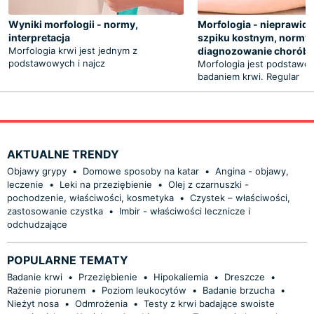
Wyniki morfologii - normy,
Morfologia - nieprawid
interpretacja
szpiku kostnym, normy,
Morfologia krwi jest jednym z
diagnozowanie chorób
podstawowych i najcz
Morfologia jest podstaw
badaniem krwi. Regular
AKTUALNE TRENDY
Objawy grypy
•
Domowe sposoby na katar
•
Angina - objawy,
leczenie
•
Leki na przeziębienie
•
Olej z czarnuszki -
pochodzenie, właściwości, kosmetyka
•
Czystek – właściwości,
zastosowanie czystka
•
Imbir - właściwości lecznicze i
odchudzające
POPULARNE TEMATY
Badanie krwi
•
Przeziębienie
•
Hipokaliemia
•
Dreszcze
•
Rażenie piorunem
•
Poziom leukocytów
•
Badanie brzucha
•
Nieżyt nosa
•
Odmrożenia
•
Testy z krwi badające swoiste