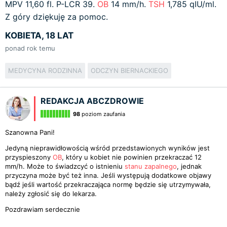
MPV 11,60 fl. P-LCR 39.
OB
14 mm/h.
TSH
1,785 qIU/ml.
Z góry dziękuję za pomoc.
KOBIETA, 18 LAT
ponad rok temu
MEDYCYNA RODZINNA
ODCZYN BIERNACKIEGO
REDAKCJA ABCZDROWIE
98
poziom zaufania
Szanowna Pani!
Jedyną nieprawidłowością wśród przedstawionych wyników jest
przyspieszony
OB
, który u kobiet nie powinien przekraczać 12
mm/h. Może to świadzcyć o istnieniu
stanu zapalnego
, jednak
przyczyna może być też inna. Jeśli występują dodatkowe objawy
bądź jeśli wartość przekraczająca normę będzie się utrzymywała,
należy zgłosić się do lekarza.
Pozdrawiam serdecznie