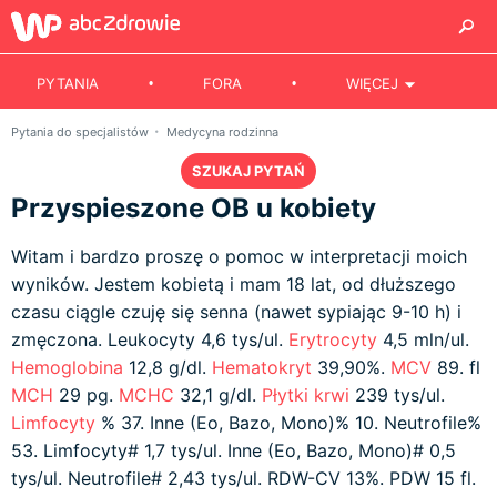
PYTANIA
FORA
WIĘCEJ
Pytania do specjalistów
Medycyna rodzinna
SZUKAJ PYTAŃ
Przyspieszone OB u kobiety
Witam i bardzo proszę o pomoc w interpretacji moich
wyników. Jestem kobietą i mam 18 lat, od dłuższego
czasu ciągle czuję się senna (nawet sypiając 9-10 h) i
zmęczona. Leukocyty 4,6 tys/ul.
Erytrocyty
4,5 mln/ul.
Hemoglobina
12,8 g/dl.
Hematokryt
39,90%.
MCV
89. fl
MCH
29 pg.
MCHC
32,1 g/dl.
Płytki krwi
239 tys/ul.
Limfocyty
% 37. Inne (Eo, Bazo, Mono)% 10. Neutrofile%
53. Limfocyty# 1,7 tys/ul. Inne (Eo, Bazo, Mono)# 0,5
tys/ul. Neutrofile# 2,43 tys/ul. RDW-CV 13%. PDW 15 fl.