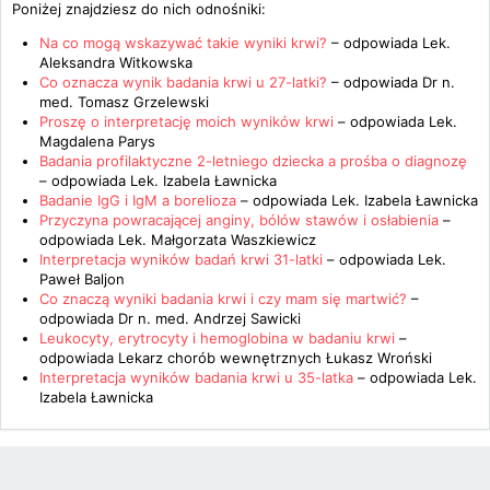
Poniżej znajdziesz do nich odnośniki:
Na co mogą wskazywać takie wyniki krwi?
– odpowiada
Lek.
Aleksandra Witkowska
Co oznacza wynik badania krwi u 27-latki?
– odpowiada
Dr n.
med. Tomasz Grzelewski
Proszę o interpretację moich wyników krwi
– odpowiada
Lek.
Magdalena Parys
Badania profilaktyczne 2-letniego dziecka a prośba o diagnozę
– odpowiada
Lek. Izabela Ławnicka
Badanie IgG i IgM a borelioza
– odpowiada
Lek. Izabela Ławnicka
Przyczyna powracającej anginy, bólów stawów i osłabienia
–
odpowiada
Lek. Małgorzata Waszkiewicz
Interpretacja wyników badań krwi 31-latki
– odpowiada
Lek.
Paweł Baljon
Co znaczą wyniki badania krwi i czy mam się martwić?
–
odpowiada
Dr n. med. Andrzej Sawicki
Leukocyty, erytrocyty i hemoglobina w badaniu krwi
–
odpowiada
Lekarz chorób wewnętrznych Łukasz Wroński
Interpretacja wyników badania krwi u 35-latka
– odpowiada
Lek.
Izabela Ławnicka