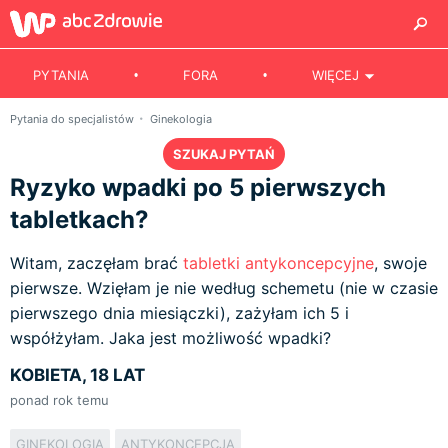
PYTANIA
FORA
WIĘCEJ
Pytania do specjalistów
Ginekologia
SZUKAJ PYTAŃ
Ryzyko wpadki po 5 pierwszych
tabletkach?
Witam, zaczęłam brać
tabletki antykoncepcyjne
, swoje
pierwsze. Wzięłam je nie według schemetu (nie w czasie
pierwszego dnia miesiączki), zażyłam ich 5 i
współżyłam. Jaka jest możliwość wpadki?
KOBIETA, 18 LAT
ponad rok temu
GINEKOLOGIA
ANTYKONCEPCJA