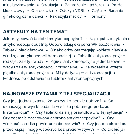
miesiączkowanie
•
Owulacja
•
Zamrażanie nadżerek
•
Poród
kleszczowy
•
Opryszczka
•
Odczyn VDRL
•
Ciąża
•
Badanie
ginekologiczne dzieci
•
Rak szyjki macicy
•
Hormony
ARTYKUŁY NA TEN TEMAT
Jak przyjmować tabletki antykoncepcyjne?
•
Najczęstsze pytania o
antykoncepcję doustną. Odpowiadają eksperci WP abcZdrowie
•
Tabletki pięciofazowe
•
Ginekolodzy ostrzegają: kobiety niewiele
wiedzą o antykoncepcji hormonalnej
•
Tabletki antykoncepcyjne -
rodzaje, zalety i wady
•
Pigułki antykoncepcyjne jednofazowe
•
Wady i zalety antykoncepcji hormonalnej
•
Za wcześnie wzięta
pigułka antykoncepcyjna
•
Mity dotyczące antykoncepcji
•
Płodność po odstawieniu tabletek antykoncepcyjnych
NAJNOWSZE PYTANIA Z TEJ SPECJALIZACJI
Czy jest jednak szansa, że wszystko będzie dobrze?
•
Co
oznaczają te wyniki badania wycinka pobranego podczas
histeroskopii?
•
Czy tabletki działają prawidłowo w tej sytuacji?
•
Czy zostanie zachowana ochrona antykoncepcyjna?
•
Czy
wielkość zarodka powinna mnie martwić?
•
Czy jestem chroniona
przed ciążą i mogę współżyć bez prezerwatywy?
•
Co zrobić jak