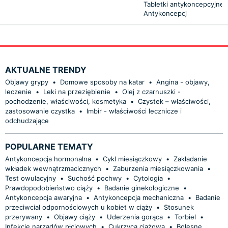
Tabletki antykoncepcyjne 
Antykoncepcj
AKTUALNE TRENDY
Objawy grypy
•
Domowe sposoby na katar
•
Angina - objawy,
leczenie
•
Leki na przeziębienie
•
Olej z czarnuszki -
pochodzenie, właściwości, kosmetyka
•
Czystek – właściwości,
zastosowanie czystka
•
Imbir - właściwości lecznicze i
odchudzające
POPULARNE TEMATY
Antykoncepcja hormonalna
•
Cykl miesiączkowy
•
Zakładanie
wkładek wewnątrzmacicznych
•
Zaburzenia miesiączkowania
•
Test owulacyjny
•
Suchość pochwy
•
Cytologia
•
Prawdopodobieństwo ciąży
•
Badanie ginekologiczne
•
Antykoncepcja awaryjna
•
Antykoncepcja mechaniczna
•
Badanie
przeciwciał odpornościowych u kobiet w ciąży
•
Stosunek
przerywany
•
Objawy ciąży
•
Uderzenia gorąca
•
Torbiel
•
Infekcje narządów płciowych
•
Cukrzyca ciążowa
•
Bolesne