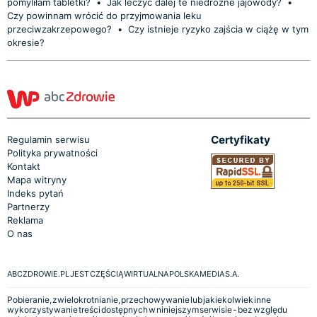
pomyliłam tabletki?
•
Jak leczyć dalej te niedrożne jajowody?
•
Czy powinnam wrócić do przyjmowania leku
przeciwzakrzepowego?
•
Czy istnieje ryzyko zajścia w ciążę w tym
okresie?
Certyfikaty
Regulamin serwisu
Polityka prywatności
Kontakt
Mapa witryny
Indeks pytań
Partnerzy
Reklama
O nas
ABCZDROWIE.PL JEST CZĘŚCIĄ WIRTUALNA POLSKA MEDIA S.A.
Pobieranie, zwielokrotnianie, przechowywanie lub jakiekolwiek inne
wykorzystywanie treści dostępnych w niniejszym serwisie - bez względu