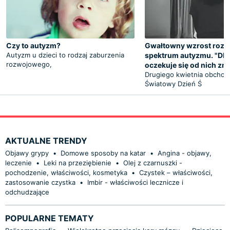
Czy to autyzm?
Gwałtowny wzrost roz
Autyzm u dzieci to rodzaj zaburzenia
spektrum autyzmu. "Dl
rozwojowego,
oczekuje się od nich zm
Drugiego kwietnia obchod
Światowy Dzień Ś
AKTUALNE TRENDY
Objawy grypy
•
Domowe sposoby na katar
•
Angina - objawy,
leczenie
•
Leki na przeziębienie
•
Olej z czarnuszki -
pochodzenie, właściwości, kosmetyka
•
Czystek – właściwości,
zastosowanie czystka
•
Imbir - właściwości lecznicze i
odchudzające
POPULARNE TEMATY