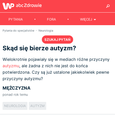
PYTANIA
FORA
WIĘCEJ
Pytania do specjalistów
Neurologia
SZUKAJ PYTAŃ
Skąd się bierze autyzm?
Wielokrotnie pojawiały się w mediach różne przyczyny
autyzmu
, ale żadna z nich nie jest do końca
potwierdzona. Czy są już ustalone jakiekolwiek pewne
przyczyny autyzmu?
MĘŻCZYZNA
ponad rok temu
NEUROLOGIA
AUTYZM