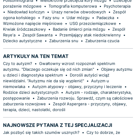
Polisomnografia
•
Wielokrotne przecięcia kory mózgu
•
Dziecięce
porażenie mózgowe
•
Tomografia komputerowa
•
Psychoterapia
•
Niedowład kończyn
•
Urazy nerwów obwodowych
•
Zespół
ogona końskiego
•
Fazy snu
•
Udar mózgu
•
Padaczka
•
Wzmożone napięcie mięśniowe
•
USG przezciemiączkowe
•
Krwiak śródczaszkowy
•
Badanie śmierci pnia mózgu
•
Zespół
Reye'a
•
Zespół Sawanta
•
Przemijający atak niedokrwienny
•
Dziecko autystyczne
•
Zaburzenia snu
•
Zaburzenia czucia
ARTYKUŁY NA TEN TEMAT
Czy to autyzm?
•
Gwałtowny wzrost rozpoznań spektrum
autyzmu. "Dlaczego oczekuje się od nich zmian"
•
Objawy autyzmu
u dzieci i diagnostyka spektrum
•
Dorośli autyści wciąż
niewidzialni. "Autyzmu nie da się wyplenić"
•
Autyzm u
niemowlaka
•
Autyzm atypowy - objawy, przyczyny i leczenie
•
Rodzice dzieci autystycznych
•
Autyzm - rodzaje, charakterystyka,
postępowanie
•
Zaburzenia rozwoju. Sprawdź, czym są całościowe
zaburzenia rozwojowe
•
Zespół Aspergera - przyczyny, objawy,
terapia, dzieci, nastolatki, dorośli
NAJNOWSZE PYTANIA Z TEJ SPECJALIZACJI
Jak pozbyć się takich szumów usznych?
•
Czy to dobrze, że