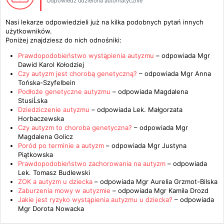
Odpowiedź udzielona automatycznie
Nasi lekarze odpowiedzieli już na kilka podobnych pytań innych
użytkowników.
Poniżej znajdziesz do nich odnośniki:
Prawdopodobieństwo wystąpienia autyzmu
– odpowiada
Mgr
Dawid Karol Kołodziej
Czy autyzm jest chorobą genetyczną?
– odpowiada
Mgr Anna
Tońska-Szyfelbein
Podłoże genetyczne autyzmu
– odpowiada
Magdalena
StusiĹska
Dziedziczenie autyzmu
– odpowiada
Lek. Małgorzata
Horbaczewska
Czy autyzm to choroba genetyczna?
– odpowiada
Mgr
Magdalena Golicz
Poród po terminie a autyzm
– odpowiada
Mgr Justyna
Piątkowska
Prawdopodobieństwo zachorowania na autyzm
– odpowiada
Lek. Tomasz Budlewski
ZOK a autyzm u dziecka
– odpowiada
Mgr Aurelia Grzmot-Bilska
Zaburzenia mowy w autyzmie
– odpowiada
Mgr Kamila Drozd
Jakie jest ryzyko wystąpienia autyzmu u dziecka?
– odpowiada
Mgr Dorota Nowacka