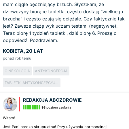
mam ciągle pęczniejący brzuch. Słyszałam, że
dziewczyny biorące tabletki, często dostają "wielkiego
brzucha" i często czują się ociężałe. Czy faktycznie tak
jest? Zawsze ciążę wykluczam testami (negatywne).
Teraz biorę 1 tydzień tabletki, dziś biorę 6. Proszę o
odpowiedź. Pozdrawiam.
KOBIETA, 20 LAT
ponad rok temu
GINEKOLOGIA
ANTYKONCEPCJA
TABLETKI ANTYKONCEPCYJNE
REDAKCJA ABCZDROWIE
98
poziom zaufania
Witam!
Jest Pani bardzo skrupulatna! Przy używaniu hormonalnej