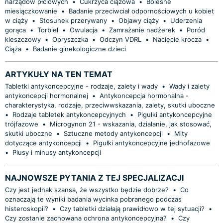
narządów płciowych
•
Cukrzyca ciążowa
•
Bolesne
miesiączkowanie
•
Badanie przeciwciał odpornościowych u kobiet
w ciąży
•
Stosunek przerywany
•
Objawy ciąży
•
Uderzenia
gorąca
•
Torbiel
•
Owulacja
•
Zamrażanie nadżerek
•
Poród
kleszczowy
•
Opryszczka
•
Odczyn VDRL
•
Nacięcie krocza
•
Ciąża
•
Badanie ginekologiczne dzieci
ARTYKUŁY NA TEN TEMAT
Tabletki antykoncepcyjne - rodzaje, zalety i wady
•
Wady i zalety
antykoncepcji hormonalnej
•
Antykoncepcja hormonalna -
charakterystyka, rodzaje, przeciwwskazania, zalety, skutki uboczne
•
Rodzaje tabletek antykoncepcyjnych
•
Pigułki antykoncepcyjne
trójfazowe
•
Microgynon 21 - wskazania, działanie, jak stosować,
skutki uboczne
•
Sztuczne metody antykoncepcji
•
Mity
dotyczące antykoncepcji
•
Pigułki antykoncepcyjne jednofazowe
•
Plusy i minusy antykoncepcji
NAJNOWSZE PYTANIA Z TEJ SPECJALIZACJI
Czy jest jednak szansa, że wszystko będzie dobrze?
•
Co
oznaczają te wyniki badania wycinka pobranego podczas
histeroskopii?
•
Czy tabletki działają prawidłowo w tej sytuacji?
•
Czy zostanie zachowana ochrona antykoncepcyjna?
•
Czy