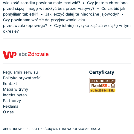
wielkość zarodka powinna mnie martwić?
•
Czy jestem chroniona
przed ciążą i mogę współżyć bez prezerwatywy?
•
Co zrobić jak
pomyliłam tabletki?
•
Jak leczyć dalej te niedrożne jajowody?
•
Czy powinnam wrócić do przyjmowania leku
przeciwzakrzepowego?
•
Czy istnieje ryzyko zajścia w ciążę w tym
okresie?
Certyfikaty
Regulamin serwisu
Polityka prywatności
Kontakt
Mapa witryny
Indeks pytań
Partnerzy
Reklama
O nas
ABCZDROWIE.PL JEST CZĘŚCIĄ WIRTUALNA POLSKA MEDIA S.A.