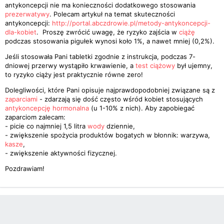
antykoncepcji nie ma konieczności dodatkowego stosowania
prezerwatywy
. Polecam artykuł na temat skuteczności
antykoncepcji:
http://portal.abczdrowie.pl/metody-antykoncepcji-
dla-kobiet
. Proszę zwrócić uwagę, że ryzyko zajścia w
ciążę
podczas stosowania pigułek wynosi koło 1%, a nawet mniej (0,2%).
Jeśli stosowała Pani tabletki zgodnie z instrukcja, podczas 7-
dniowej przerwy wystąpiło krwawienie, a
test ciążowy
był ujemny,
to ryzyko ciąży jest praktycznie równe zero!
Dolegliwości, które Pani opisuje najprawdopodobniej związane są z
zaparciami
- zdarzają się dość często wśród kobiet stosujących
antykoncepcję hormonalna
(u 1-10% z nich). Aby zapobiegać
zaparciom zalecam:
- picie co najmniej 1,5 litra
wody
dziennie,
- zwiększenie spożycia produktów bogatych w błonnik: warzywa,
kasze
,
- zwiększenie aktywności fizycznej.
Pozdrawiam!