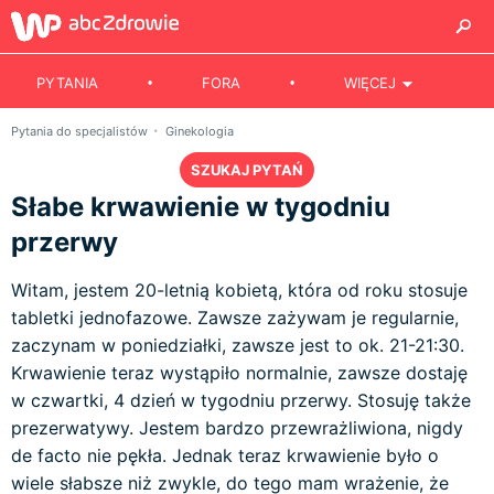
PYTANIA
FORA
WIĘCEJ
Pytania do specjalistów
Ginekologia
SZUKAJ PYTAŃ
Słabe krwawienie w tygodniu
przerwy
Witam, jestem 20-letnią kobietą, która od roku stosuje
tabletki jednofazowe. Zawsze zażywam je regularnie,
zaczynam w poniedziałki, zawsze jest to ok. 21-21:30.
Krwawienie teraz wystąpiło normalnie, zawsze dostaję
w czwartki, 4 dzień w tygodniu przerwy. Stosuję także
prezerwatywy. Jestem bardzo przewrażliwiona, nigdy
de facto nie pękła. Jednak teraz krwawienie było o
wiele słabsze niż zwykle, do tego mam wrażenie, że