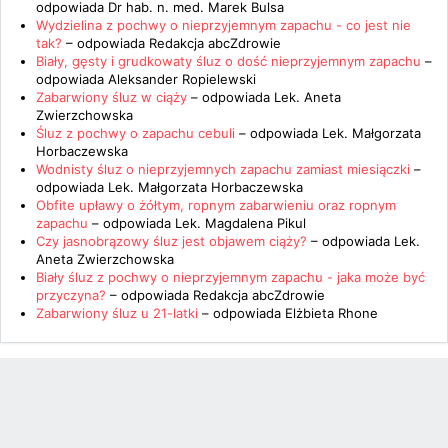
odpowiada
Dr hab. n. med. Marek Bulsa
Wydzielina z pochwy o nieprzyjemnym zapachu - co jest nie
tak?
– odpowiada
Redakcja abcZdrowie
Biały, gęsty i grudkowaty śluz o dość nieprzyjemnym zapachu
–
odpowiada
Aleksander Ropielewski
Zabarwiony śluz w ciąży
– odpowiada
Lek. Aneta
Zwierzchowska
Śluz z pochwy o zapachu cebuli
– odpowiada
Lek. Małgorzata
Horbaczewska
Wodnisty śluz o nieprzyjemnych zapachu zamiast miesiączki
–
odpowiada
Lek. Małgorzata Horbaczewska
Obfite upławy o żółtym, ropnym zabarwieniu oraz ropnym
zapachu
– odpowiada
Lek. Magdalena Pikul
Czy jasnobrązowy śluz jest objawem ciąży?
– odpowiada
Lek.
Aneta Zwierzchowska
Biały śluz z pochwy o nieprzyjemnym zapachu - jaka może być
przyczyna?
– odpowiada
Redakcja abcZdrowie
Zabarwiony śluz u 21-latki
– odpowiada
Elżbieta Rhone