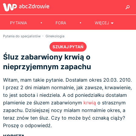
PYTANIA
FORA
WIĘCEJ
Pytania do specjalistów
Ginekologia
SZUKAJ PYTAŃ
Śluz zabarwiony krwią o
nieprzyjemnym zapachu
Witam, mam takie pytanie. Dostałam okres 20.03. 2010.
I przez 2 dni miałam normalnie, jak zawsze, krwawienie,
to jest sobota i niedziela. A od poniedziałku dostałam
plamienie ze śluzem zabarwionym
krwią
o strasznym
zapachu. Dzisiejszej nocy miałam normalmie okres, a
teraz znów ten śluz. Czy to może być oznaką ciąży?
Proszę o odpowiedź.