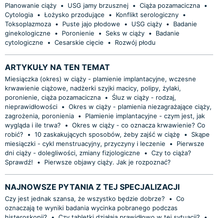
Planowanie ciąży
•
USG jamy brzusznej
•
Ciąża pozamaciczna
•
Cytologia
•
Łożysko przodujące
•
Konflikt serologiczny
•
Toksoplazmoza
•
Puste jajo płodowe
•
USG ciąży
•
Badanie
ginekologiczne
•
Poronienie
•
Seks w ciąży
•
Badanie
cytologiczne
•
Cesarskie cięcie
•
Rozwój płodu
ARTYKUŁY NA TEN TEMAT
Miesiączka (okres) w ciąży - plamienie implantacyjne, wczesne
krwawienie ciążowe, nadżerki szyjki macicy, polipy, żylaki,
poronienie, ciąża pozamaciczna
•
Śluz w ciąży - rodzaj,
nieprawidłowości
•
Okres w ciąży - plamienia niezagrażające ciąży,
zagrożenia, poronienia
•
Plamienie implantacyjne - czym jest, jak
wygląda i ile trwa?
•
Okres w ciąży - co oznacza krwawienie? Co
robić?
•
10 zaskakujących sposobów, żeby zajść w ciążę
•
Skąpe
miesiączki - cykl menstruacyjny, przyczyny i leczenie
•
Pierwsze
dni ciąży - dolegliwości, zmiany fizjologiczne
•
Czy to ciąża?
Sprawdź!
•
Pierwsze objawy ciąży. Jak je rozpoznać?
NAJNOWSZE PYTANIA Z TEJ SPECJALIZACJI
Czy jest jednak szansa, że wszystko będzie dobrze?
•
Co
oznaczają te wyniki badania wycinka pobranego podczas
histeroskopii?
•
Czy tabletki działają prawidłowo w tej sytuacji?
•