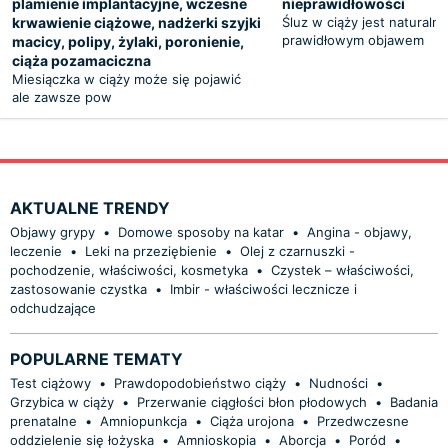
plamienie implantacyjne, wczesne
nieprawidłowości
krwawienie ciążowe, nadżerki szyjki
Śluz w ciąży jest naturalny
prawidłowym objawem
macicy, polipy, żylaki, poronienie,
ciąża pozamaciczna
Miesiączka w ciąży może się pojawić
ale zawsze pow
AKTUALNE TRENDY
Objawy grypy
•
Domowe sposoby na katar
•
Angina - objawy,
leczenie
•
Leki na przeziębienie
•
Olej z czarnuszki -
pochodzenie, właściwości, kosmetyka
•
Czystek – właściwości,
zastosowanie czystka
•
Imbir - właściwości lecznicze i
odchudzające
POPULARNE TEMATY
Test ciążowy
•
Prawdopodobieństwo ciąży
•
Nudności
•
Grzybica w ciąży
•
Przerwanie ciągłości błon płodowych
•
Badania
prenatalne
•
Amniopunkcja
•
Ciąża urojona
•
Przedwczesne
oddzielenie się łożyska
•
Amnioskopia
•
Aborcja
•
Poród
•