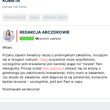
KOBIETA
ponad rok temu
GINEKOLOGIA
CIĄŻA
OBJAWY CIĄŻY
REDAKCJA ABCZDROWIE
98
poziom zaufania
Witam.
Przykry zapach świadczy raczej o potencjalnym zakażeniu, toczącym
się w drogach rodnych.
Ciąża
oczywiście może współistnieć,
szczególnie jeśli krwawienie jest bardziej skąpe niż "zwykła" Pani
miesiączka. Proszę zrobić
test ciążowy
i umówić się na wizytę u
ginekologa (po zakończeniu krwawienia), który oceni w badaniach,
czy doszło do zakażenia. Jeśli diagnoza ta się potwierdzi, konieczne
będzie leczenie - szczególnie, jeśli jest Pani w ciąży.
Pozdrawiam serdecznie!