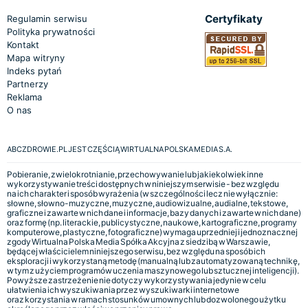
Certyfikaty
Regulamin serwisu
Polityka prywatności
Kontakt
Mapa witryny
Indeks pytań
Partnerzy
Reklama
O nas
ABCZDROWIE.PL JEST CZĘŚCIĄ WIRTUALNA POLSKA MEDIA S.A.
Pobieranie, zwielokrotnianie, przechowywanie lub jakiekolwiek inne
wykorzystywanie treści dostępnych w niniejszym serwisie - bez względu
na ich charakter i sposób wyrażenia (w szczególności lecz nie wyłącznie:
słowne, słowno-muzyczne, muzyczne, audiowizualne, audialne, tekstowe,
graficzne i zawarte w nich dane i informacje, bazy danych i zawarte w nich dane)
oraz formę (np. literackie, publicystyczne, naukowe, kartograficzne, programy
komputerowe, plastyczne, fotograficzne) wymaga uprzedniej i jednoznacznej
zgody Wirtualna Polska Media Spółka Akcyjna z siedzibą w Warszawie,
będącej właścicielem niniejszego serwisu, bez względu na sposób ich
eksploracji i wykorzystaną metodę (manualną lub zautomatyzowaną technikę,
w tym z użyciem programów uczenia maszynowego lub sztucznej inteligencji).
Powyższe zastrzeżenie nie dotyczy wykorzystywania jedynie w celu
ułatwienia ich wyszukiwania przez wyszukiwarki internetowe
oraz korzystania w ramach stosunków umownych lub dozwolonego użytku