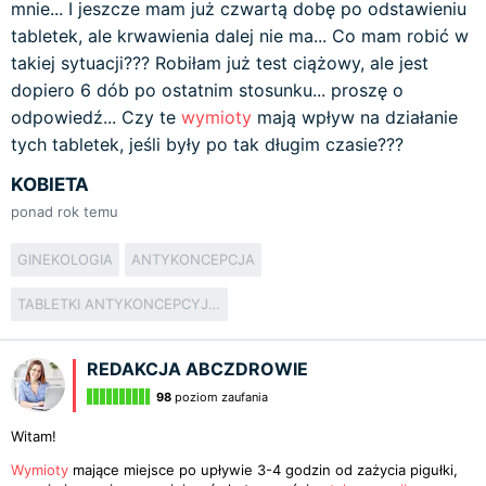
mnie... I jeszcze mam już czwartą dobę po odstawieniu
tabletek, ale krwawienia dalej nie ma... Co mam robić w
takiej sytuacji??? Robiłam już test ciążowy, ale jest
dopiero 6 dób po ostatnim stosunku... proszę o
odpowiedź... Czy te
wymioty
mają wpływ na działanie
tych tabletek, jeśli były po tak długim czasie???
KOBIETA
ponad rok temu
GINEKOLOGIA
ANTYKONCEPCJA
TABLETKI ANTYKONCEPCYJNE
REDAKCJA ABCZDROWIE
98
poziom zaufania
Witam!
Wymioty
mające miejsce po upływie 3-4 godzin od zażycia pigułki,