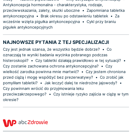
Antykoncepcja hormonalna - charakterystyka, rodzaje,
przeciwwskazania, zalety, skutki uboczne
•
Zapomniana tabletka
antykoncepcyjna
•
Brak okresu po odstawieniu tabletek
•
Za
wcześnie wzięta pigułka antykoncepcyjna
•
Cykl przy braniu
pigułek antykoncepcyjnych
NAJNOWSZE PYTANIA Z TEJ SPECJALIZACJI
Czy jest jednak szansa, że wszystko będzie dobrze?
•
Co
oznaczają te wyniki badania wycinka pobranego podczas
histeroskopii?
•
Czy tabletki działają prawidłowo w tej sytuacji?
•
Czy zostanie zachowana ochrona antykoncepcyjna?
•
Czy
wielkość zarodka powinna mnie martwić?
•
Czy jestem chroniona
przed ciążą i mogę współżyć bez prezerwatywy?
•
Co zrobić jak
pomyliłam tabletki?
•
Jak leczyć dalej te niedrożne jajowody?
•
Czy powinnam wrócić do przyjmowania leku
przeciwzakrzepowego?
•
Czy istnieje ryzyko zajścia w ciążę w tym
okresie?