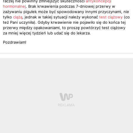
raczej nie powinny zmniejszyć skuteczności
antykoncepcji
hormonalnej
. Brak krwawienia podczas 7-dniowej przerwy w
zażywaniu pigułek może być spowodowany innymi przyczynami, nie
tylko
ciążą
, jednak w takiej sytuacji należy wykonać
test ciążowy
(co
też Pani uczyniła). Gdyby krwawienie nie pojawiło się do końca tej
przerwy między opakowaniami, to proszę powtórzyć test ciążowy
za mniej więcej tydzień lub udać się do lekarza.
Pozdrawiam!