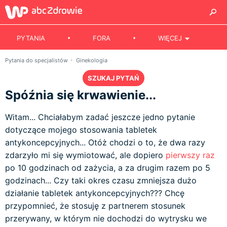
PYTANIA
FORA
WIĘCEJ
Pytania do specjalistów
Ginekologia
SZUKAJ PYTAŃ
Spóźnia się krwawienie...
Witam... Chciałabym zadać jeszcze jedno pytanie
dotyczące mojego stosowania tabletek
antykoncepcyjnych... Otóż chodzi o to, że dwa razy
zdarzyło mi się wymiotować, ale dopiero
pierwszy raz
po 10 godzinach od zażycia, a za drugim razem po 5
godzinach... Czy taki okres czasu zmniejsza dużo
działanie tabletek antykoncepcyjnych??? Chcę
przypomnieć, że stosuję z partnerem stosunek
przerywany, w którym nie dochodzi do wytrysku we