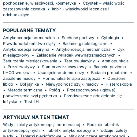
pochodzenie, właściwości, kosmetyka
•
Czystek – właściwości,
zastosowanie czystka
•
Imbir - właściwości lecznicze i
odchudzające
POPULARNE TEMATY
Antykoncepcja hormonalna
•
Suchość pochwy
•
Cytologia
•
Prawdopodobieństwo ciąży
•
Badanie ginekologiczne
•
Antykoncepcja awaryjna
•
Antykoncepcja mechaniczna
•
Cykl
miesiączkowy
•
Zakładanie wkładek wewnątrzmacicznych
•
Zaburzenia miesiączkowania
•
Test owulacyjny
•
Amniopunkcja
•
Prezerwatywy
•
Stan przedrzucawkowy
•
Badanie poziomu
bHCG we krwi
•
Usunięcie endometriozy
•
Badania prenatalne
•
Zapalenie macicy
•
Hormonalna terapia zastępcza
•
Obniżone
libido
•
Ból jajnika
•
Niewydolność szyjki macicy
•
Histeroskopia
•
Metoda termiczna
•
Połóg
•
Przezpochwowe (igłowe)
podwieszenia szyi pęcherza
•
Przedwczesne oddzielenie się
łożyska
•
Test LH
ARTYKUŁY NA TEN TEMAT
Wady i zalety antykoncepcji hormonalnej
•
Rodzaje tabletek
antykoncepcyjnych
•
Tabletki antykoncepcyjne - rodzaje, zalety i
wady
•
Tabletki pięciofazowe
•
Mity dotyczące antykoncepcji
•