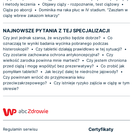
i metody leczenia
•
Objawy ciąży - rozpoznanie, test ciążowy
•
Ciąża po aborcji
•
Dominika ma raka płuc w IV stadium. "Zaszłam w
ciążę wbrew zakazom lekarzy"
NAJNOWSZE PYTANIA Z TEJ SPECJALIZACJI
Czy jest jednak szansa, że wszystko będzie dobrze?
•
Co
oznaczają te wyniki badania wycinka pobranego podczas
histeroskopii?
•
Czy tabletki działają prawidłowo w tej sytuacji?
•
Czy zostanie zachowana ochrona antykoncepcyjna?
•
Czy
wielkość zarodka powinna mnie martwić?
•
Czy jestem chroniona
przed ciążą i mogę współżyć bez prezerwatywy?
•
Co zrobić jak
pomyliłam tabletki?
•
Jak leczyć dalej te niedrożne jajowody?
•
Czy powinnam wrócić do przyjmowania leku
przeciwzakrzepowego?
•
Czy istnieje ryzyko zajścia w ciążę w tym
okresie?
Certyfikaty
Regulamin serwisu