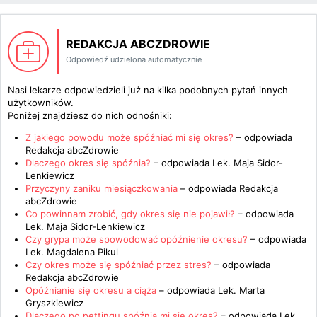
REDAKCJA ABCZDROWIE
Odpowiedź udzielona automatycznie
Nasi lekarze odpowiedzieli już na kilka podobnych pytań innych
użytkowników.
Poniżej znajdziesz do nich odnośniki:
Z jakiego powodu może spóźniać mi się okres?
– odpowiada
Redakcja abcZdrowie
Dlaczego okres się spóźnia?
– odpowiada
Lek. Maja Sidor-
Lenkiewicz
Przyczyny zaniku miesiączkowania
– odpowiada
Redakcja
abcZdrowie
Co powinnam zrobić, gdy okres się nie pojawił?
– odpowiada
Lek. Maja Sidor-Lenkiewicz
Czy grypa może spowodować opóźnienie okresu?
– odpowiada
Lek. Magdalena Pikul
Czy okres może się spóźniać przez stres?
– odpowiada
Redakcja abcZdrowie
Opóźnianie się okresu a ciąża
– odpowiada
Lek. Marta
Gryszkiewicz
Dlaczego po pettingu spóźnia mi się okres?
– odpowiada
Lek.