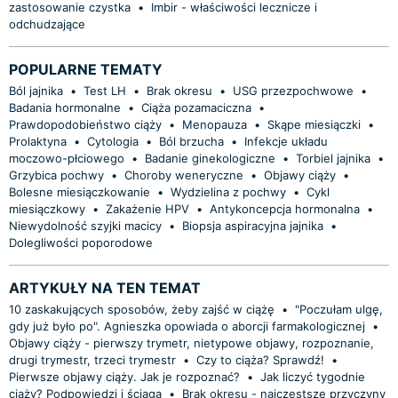
zastosowanie czystka
•
Imbir - właściwości lecznicze i
odchudzające
POPULARNE TEMATY
Ból jajnika
•
Test LH
•
Brak okresu
•
USG przezpochwowe
•
Badania hormonalne
•
Ciąża pozamaciczna
•
Prawdopodobieństwo ciąży
•
Menopauza
•
Skąpe miesiączki
•
Prolaktyna
•
Cytologia
•
Ból brzucha
•
Infekcje układu
moczowo-płciowego
•
Badanie ginekologiczne
•
Torbiel jajnika
•
Grzybica pochwy
•
Choroby weneryczne
•
Objawy ciąży
•
Bolesne miesiączkowanie
•
Wydzielina z pochwy
•
Cykl
miesiączkowy
•
Zakażenie HPV
•
Antykoncepcja hormonalna
•
Niewydolność szyjki macicy
•
Biopsja aspiracyjna jajnika
•
Dolegliwości poporodowe
ARTYKUŁY NA TEN TEMAT
10 zaskakujących sposobów, żeby zajść w ciążę
•
"Poczułam ulgę,
gdy już było po". Agnieszka opowiada o aborcji farmakologicznej
•
Objawy ciąży - pierwszy trymetr, nietypowe objawy, rozpoznanie,
drugi trymestr, trzeci trymestr
•
Czy to ciąża? Sprawdź!
•
Pierwsze objawy ciąży. Jak je rozpoznać?
•
Jak liczyć tygodnie
ciąży? Podpowiedzi i ściąga
•
Brak okresu - najczęstsze przyczyny