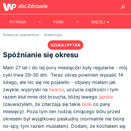
PYTANIA
FORA
WIĘCEJ
Pytania do specjalistów
Ginekologia
SZUKAJ PYTAŃ
Spóźnianie się okresu
Mam 27 lat i do tej pory miesiączki były regularne - mój
cykl trwa 29-30 dni. Teraz okres powinien wypaść 14
lutego, ale nic się nie pojawiło - objawy miałam jak
zwykle, wypryski na
twarzy
, uczucie ciężkości i tym
razem kłuł mnie dół brzucha, bliżej lewego
jajnika
(zauważyłam, że zdarzają się takie
bóle
co parę
miesięcy). Poza tym ten rodzaj ćmiącego bólu przed
okresem był wyjątkowo paskudny (normalnie nie biorę
no-spy, tym razem musiałam). Dodam, że kochałam się