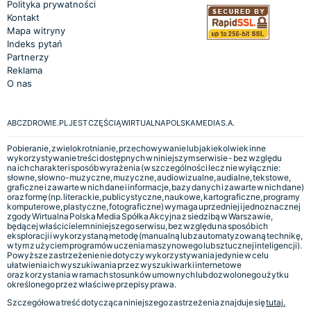
Polityka prywatności
Kontakt
Mapa witryny
Indeks pytań
Partnerzy
Reklama
O nas
ABCZDROWIE.PL JEST CZĘŚCIĄ WIRTUALNA POLSKA MEDIA S.A.
Pobieranie, zwielokrotnianie, przechowywanie lub jakiekolwiek inne
wykorzystywanie treści dostępnych w niniejszym serwisie - bez względu
na ich charakter i sposób wyrażenia (w szczególności lecz nie wyłącznie:
słowne, słowno-muzyczne, muzyczne, audiowizualne, audialne, tekstowe,
graficzne i zawarte w nich dane i informacje, bazy danych i zawarte w nich dane)
oraz formę (np. literackie, publicystyczne, naukowe, kartograficzne, programy
komputerowe, plastyczne, fotograficzne) wymaga uprzedniej i jednoznacznej
zgody Wirtualna Polska Media Spółka Akcyjna z siedzibą w Warszawie,
będącej właścicielem niniejszego serwisu, bez względu na sposób ich
eksploracji i wykorzystaną metodę (manualną lub zautomatyzowaną technikę,
w tym z użyciem programów uczenia maszynowego lub sztucznej inteligencji).
Powyższe zastrzeżenie nie dotyczy wykorzystywania jedynie w celu
ułatwienia ich wyszukiwania przez wyszukiwarki internetowe
oraz korzystania w ramach stosunków umownych lub dozwolonego użytku
określonego przez właściwe przepisy prawa.
Szczegółowa treść dotycząca niniejszego zastrzeżenia znajduje się
tutaj.