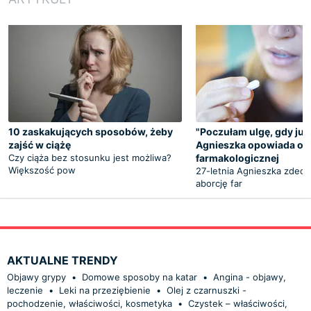
10 zaskakujących sposobów, żeby
"Poczułam ulgę, gdy już 
zajść w ciążę
Agnieszka opowiada o a
Czy ciąża bez stosunku jest możliwa?
farmakologicznej
Większość pow
27-letnia Agnieszka zdecy
aborcję far
AKTUALNE TRENDY
Objawy grypy
•
Domowe sposoby na katar
•
Angina - objawy,
leczenie
•
Leki na przeziębienie
•
Olej z czarnuszki -
pochodzenie, właściwości, kosmetyka
•
Czystek – właściwości,