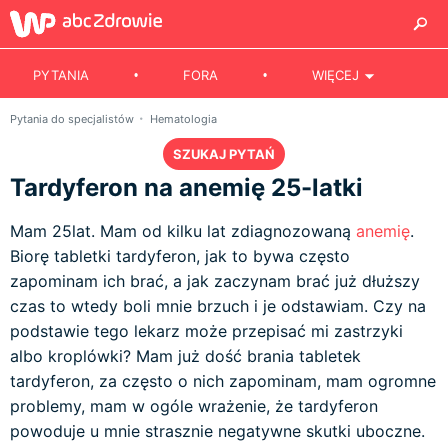
PYTANIA
FORA
WIĘCEJ
Pytania do specjalistów
Hematologia
SZUKAJ PYTAŃ
Tardyferon na anemię 25-latki
Mam 25lat. Mam od kilku lat zdiagnozowaną
anemię
.
Biorę tabletki tardyferon, jak to bywa często
zapominam ich brać, a jak zaczynam brać już dłuższy
czas to wtedy boli mnie brzuch i je odstawiam. Czy na
podstawie tego lekarz może przepisać mi zastrzyki
albo kroplówki? Mam już dość brania tabletek
tardyferon, za często o nich zapominam, mam ogromne
problemy, mam w ogóle wrażenie, że tardyferon
powoduje u mnie strasznie negatywne skutki uboczne.