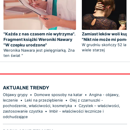
"Każda z nas czasem nie wytrzyma".
Zamiast leków woli kupi
Fragment książki Weroniki Nawary
"Nikt nie może mi pomó
"W czepku urodzone"
W grudniu skończy 52 lata
wiele starzej
Weronika Nawara jest pielęgniarką. Zna
ten świat "
AKTUALNE TRENDY
Objawy grypy
•
Domowe sposoby na katar
•
Angina - objawy,
leczenie
•
Leki na przeziębienie
•
Olej z czarnuszki -
pochodzenie, właściwości, kosmetyka
•
Czystek – właściwości,
zastosowanie czystka
•
Imbir - właściwości lecznicze i
odchudzające