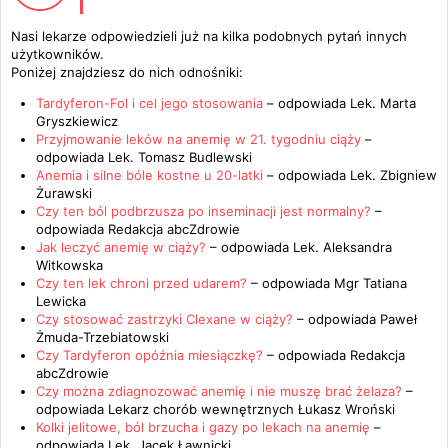
Nasi lekarze odpowiedzieli już na kilka podobnych pytań innych
użytkowników.
Poniżej znajdziesz do nich odnośniki:
Tardyferon-Fol i cel jego stosowania
– odpowiada
Lek. Marta
Gryszkiewicz
Przyjmowanie leków na anemię w 21. tygodniu ciąży
–
odpowiada
Lek. Tomasz Budlewski
Anemia i silne bóle kostne u 20-latki
– odpowiada
Lek. Zbigniew
Żurawski
Czy ten ból podbrzusza po inseminacji jest normalny?
–
odpowiada
Redakcja abcZdrowie
Jak leczyć anemię w ciąży?
– odpowiada
Lek. Aleksandra
Witkowska
Czy ten lek chroni przed udarem?
– odpowiada
Mgr Tatiana
Lewicka
Czy stosować zastrzyki Clexane w ciąży?
– odpowiada
Paweł
Żmuda-Trzebiatowski
Czy Tardyferon opóźnia miesiączkę?
– odpowiada
Redakcja
abcZdrowie
Czy można zdiagnozować anemię i nie muszę brać żelaza?
–
odpowiada
Lekarz chorób wewnętrznych Łukasz Wroński
Kolki jelitowe, ból brzucha i gazy po lekach na anemię
–
odpowiada
Lek. Jacek Ławnicki