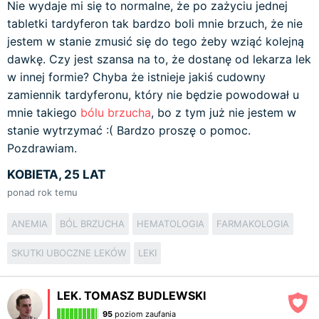
Nie wydaje mi się to normalne, że po zażyciu jednej
tabletki tardyferon tak bardzo boli mnie brzuch, że nie
jestem w stanie zmusić się do tego żeby wziąć kolejną
dawkę. Czy jest szansa na to, że dostanę od lekarza lek
w innej formie? Chyba że istnieje jakiś cudowny
zamiennik tardyferonu, który nie będzie powodował u
mnie takiego
bólu brzucha
, bo z tym już nie jestem w
stanie wytrzymać :( Bardzo proszę o pomoc.
Pozdrawiam.
KOBIETA, 25 LAT
ponad rok temu
ANEMIA
BÓL BRZUCHA
HEMATOLOGIA
FARMAKOLOGIA
SKUTKI UBOCZNE LEKÓW
LEKI
LEK. TOMASZ BUDLEWSKI
95
poziom zaufania