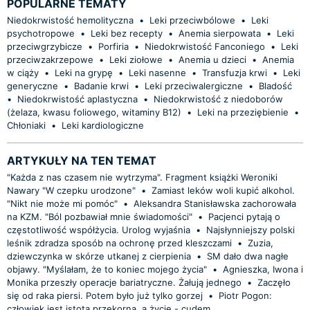
POPULARNE TEMATY
Niedokrwistość hemolityczna
•
Leki przeciwbólowe
•
Leki
psychotropowe
•
Leki bez recepty
•
Anemia sierpowata
•
Leki
przeciwgrzybicze
•
Porfiria
•
Niedokrwistość Fanconiego
•
Leki
przeciwzakrzepowe
•
Leki ziołowe
•
Anemia u dzieci
•
Anemia
w ciąży
•
Leki na grypę
•
Leki nasenne
•
Transfuzja krwi
•
Leki
generyczne
•
Badanie krwi
•
Leki przeciwalergiczne
•
Bladość
•
Niedokrwistość aplastyczna
•
Niedokrwistość z niedoborów
(żelaza, kwasu foliowego, witaminy B12)
•
Leki na przeziębienie
•
Chłoniaki
•
Leki kardiologiczne
ARTYKUŁY NA TEN TEMAT
"Każda z nas czasem nie wytrzyma". Fragment książki Weroniki
Nawary "W czepku urodzone"
•
Zamiast leków woli kupić alkohol.
"Nikt nie może mi pomóc"
•
Aleksandra Stanisławska zachorowała
na KZM. "Ból pozbawiał mnie świadomości"
•
Pacjenci pytają o
częstotliwość współżycia. Urolog wyjaśnia
•
Najsłynniejszy polski
leśnik zdradza sposób na ochronę przed kleszczami
•
Zuzia,
dziewczynka w skórze utkanej z cierpienia
•
SM dało dwa nagłe
objawy. "Myślałam, że to koniec mojego życia"
•
Agnieszka, Iwona i
Monika przeszły operacje bariatryczne. Żałują jednego
•
Zaczęło
się od raka piersi. Potem było już tylko gorzej
•
Piotr Pogon:
człowiek jest istotą przekorną, a życie - cudem