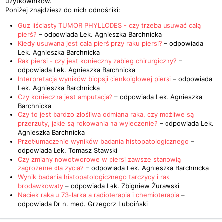
użytkowników.
Poniżej znajdziesz do nich odnośniki:
Guz liściasty TUMOR PHYLLODES - czy trzeba usuwać całą
pierś?
– odpowiada
Lek. Agnieszka Barchnicka
Kiedy usuwana jest cała pierś przy raku piersi?
– odpowiada
Lek. Agnieszka Barchnicka
Rak piersi - czy jest konieczny zabieg chirurgiczny?
–
odpowiada
Lek. Agnieszka Barchnicka
Interpretacja wyników biopsji cienkoigłowej piersi
– odpowiada
Lek. Agnieszka Barchnicka
Czy konieczna jest amputacja?
– odpowiada
Lek. Agnieszka
Barchnicka
Czy to jest bardzo złośliwa odmiana raka, czy możliwe są
przerzuty, jakie są rokowania na wyleczenie?
– odpowiada
Lek.
Agnieszka Barchnicka
Przetłumaczenie wyników badania histopatologicznego
–
odpowiada
Lek. Tomasz Stawski
Czy zmiany nowotworowe w piersi zawsze stanowią
zagrożenie dla życia?
– odpowiada
Lek. Agnieszka Barchnicka
Wynik badania histopatologicznego tarczycy i rak
brodawkowaty
– odpowiada
Lek. Zbigniew Żurawski
Naciek raka u 73-larka a radioterapia i chemioterapia
–
odpowiada
Dr n. med. Grzegorz Luboiński