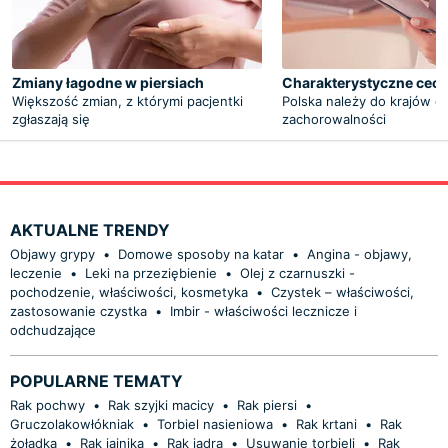
Zmiany łagodne w piersiach
Charakterystyczne cechy
Większość zmian, z którymi pacjentki
Polska należy do krajów o 
zgłaszają się
zachorowalności
AKTUALNE TRENDY
Objawy grypy
•
Domowe sposoby na katar
•
Angina - objawy,
leczenie
•
Leki na przeziębienie
•
Olej z czarnuszki -
pochodzenie, właściwości, kosmetyka
•
Czystek – właściwości,
zastosowanie czystka
•
Imbir - właściwości lecznicze i
odchudzające
POPULARNE TEMATY
Rak pochwy
•
Rak szyjki macicy
•
Rak piersi
•
Gruczolakowłókniak
•
Torbiel nasieniowa
•
Rak krtani
•
Rak
żołądka
•
Rak jajnika
•
Rak jądra
•
Usuwanie torbieli
•
Rak