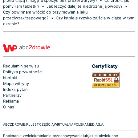
przed ciążą i mogę współżyć bez prezerwatywy?
•
Co zrobić jak
pomyliłam tabletki?
•
Jak leczyć dalej te niedrożne jajowody?
•
Czy powinnam wrócić do przyjmowania leku
przeciwzakrzepowego?
•
Czy istnieje ryzyko zajścia w ciążę w tym
okresie?
Certyfikaty
Regulamin serwisu
Polityka prywatności
Kontakt
Mapa witryny
Indeks pytań
Partnerzy
Reklama
O nas
ABCZDROWIE.PL JEST CZĘŚCIĄ WIRTUALNA POLSKA MEDIA S.A.
Pobieranie, zwielokrotnianie, przechowywanie lub jakiekolwiek inne