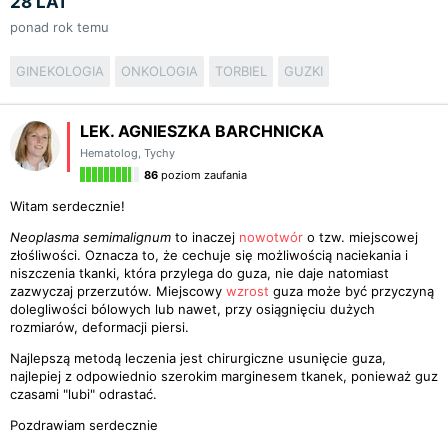
28 LAT
ponad rok temu
GINEKOLOGIA
ONKOLOGIA
TORBIEL
GUZKI
LEK. AGNIESZKA BARCHNICKA
Hematolog
,
Tychy
86
poziom zaufania
Witam serdecznie!
Neoplasma semimalignum
to inaczej
nowotwór
o tzw. miejscowej
złośliwości. Oznacza to, że cechuje się możliwością naciekania i
niszczenia tkanki, która przylega do guza, nie daje natomiast
zazwyczaj przerzutów. Miejscowy
wzrost
guza może być przyczyną
dolegliwości bólowych lub nawet, przy osiągnięciu dużych
rozmiarów, deformacji piersi.
Najlepszą metodą leczenia jest chirurgiczne usunięcie guza,
najlepiej z odpowiednio szerokim marginesem tkanek, ponieważ guz
czasami "lubi" odrastać.
Pozdrawiam serdecznie