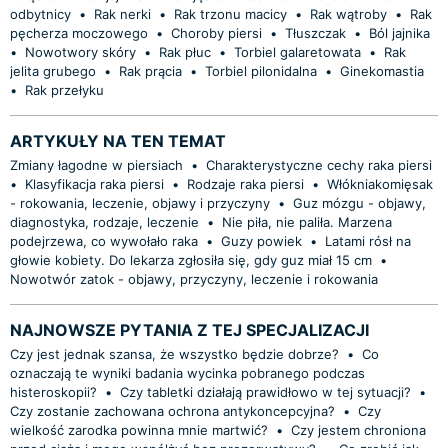
odbytnicy
•
Rak nerki
•
Rak trzonu macicy
•
Rak wątroby
•
Rak
pęcherza moczowego
•
Choroby piersi
•
Tłuszczak
•
Ból jajnika
•
Nowotwory skóry
•
Rak płuc
•
Torbiel galaretowata
•
Rak
jelita grubego
•
Rak prącia
•
Torbiel pilonidalna
•
Ginekomastia
•
Rak przełyku
ARTYKUŁY NA TEN TEMAT
Zmiany łagodne w piersiach
•
Charakterystyczne cechy raka piersi
•
Klasyfikacja raka piersi
•
Rodzaje raka piersi
•
Włókniakomięsak
- rokowania, leczenie, objawy i przyczyny
•
Guz mózgu - objawy,
diagnostyka, rodzaje, leczenie
•
Nie piła, nie paliła. Marzena
podejrzewa, co wywołało raka
•
Guzy powiek
•
Latami rósł na
głowie kobiety. Do lekarza zgłosiła się, gdy guz miał 15 cm
•
Nowotwór zatok - objawy, przyczyny, leczenie i rokowania
NAJNOWSZE PYTANIA Z TEJ SPECJALIZACJI
Czy jest jednak szansa, że wszystko będzie dobrze?
•
Co
oznaczają te wyniki badania wycinka pobranego podczas
histeroskopii?
•
Czy tabletki działają prawidłowo w tej sytuacji?
•
Czy zostanie zachowana ochrona antykoncepcyjna?
•
Czy
wielkość zarodka powinna mnie martwić?
•
Czy jestem chroniona