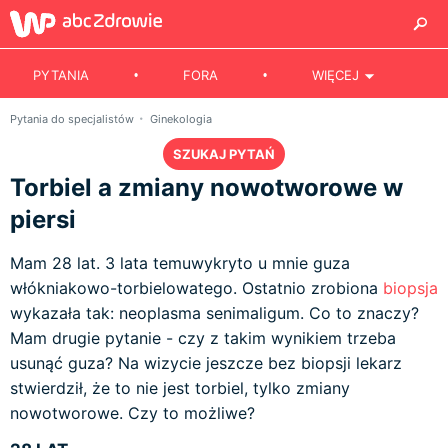
PYTANIA
FORA
WIĘCEJ
Pytania do specjalistów
Ginekologia
SZUKAJ PYTAŃ
Torbiel a zmiany nowotworowe w
piersi
Mam 28 lat. 3 lata temuwykryto u mnie guza
włókniakowo-torbielowatego. Ostatnio zrobiona
biopsja
wykazała tak: neoplasma senimaligum. Co to znaczy?
Mam drugie pytanie - czy z takim wynikiem trzeba
usunąć guza? Na wizycie jeszcze bez biopsji lekarz
stwierdził, że to nie jest torbiel, tylko zmiany
nowotworowe. Czy to możliwe?