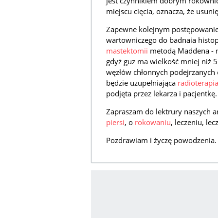
jest czynnikiem dobrym rokowni
miejscu cięcia, oznacza, że usuni
Zapewne kolejnym postępowanie
wartowniczego do badnaia histop
mastektomii
metodą Maddena - n
gdyż guz ma wielkość mniej niż 
węzłów chłonnych podejrzanych
będzie uzupełniająca
radioterapi
podjęta przez lekarza i pacjentkę.
Zapraszam do lektrury naszych 
piersi
, o
rokowaniu
, leczeniu, l
Pozdrawiam i życzę powodzenia.