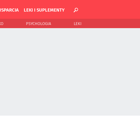
WSPARCIA
LEKI I SUPLEMENTY
KO
PSYCHOLOGIA
LEKI