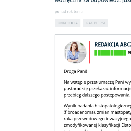
wdzięczna za odpowiedź. Jus
ponad rok temu
ONKOLOGIA
RAK PIERSI
REDAKCJA AB
9
Droga Pani!
Na wstępie przetłumaczę Pani w
postarać się przekazać informac
przebieg dalszego postępowania.
Wynik badania histopatologiczne
(fibroadenoma), zmian mastopaty
raka przewodowego inwazyjnego 
zmodyfikowanej klasyfikacji Elston