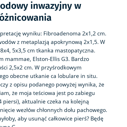
wodowy inwazyjny w
różnicowania
rpretację wyniku: Fibroadenoma 2x1,2 cm.
wodów z metaplazją apokrynową 2x1,5. W
4,8x4, 5x3,5 cm tkanka mastopatyczna.
m mammae, Elston-Ellis G3. Bardzo
kości 2,5x2 cm. W przyśrodkowym
ego obecne utkanie ca lobulare in situ.
 czy z opisu podanego powyżej wynika, że
niam, że moja teściowa jest po zabiegu
piersi), aktualnie czeka na kolejną
unięcie wezłów chłonnych dołu pachowego.
byłoby, aby usunąć całkowice pierś? Będę