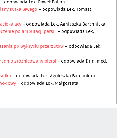
– odpowiada
Lek. Paweł Baljon
iany sutka lewego
– odpowiada
Lek. Tomasz
naciekający
– odpowiada
Lek. Agnieszka Barchnicka
eczenie po amputacji persi?
– odpowiada
Lek.
zania po wykryciu przerzutów
– odpowiada
Lek.
rednio zróżnicowany piersi
– odpowiada
Dr n. med.
sutka
– odpowiada
Lek. Agnieszka Barchnicka
zewodowy
– odpowiada
Lek. Małgorzata