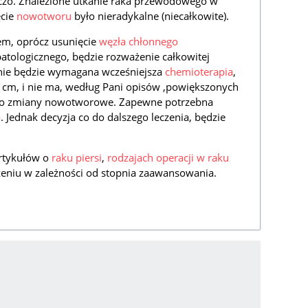
czo. Znalezione utkanie raka przewodowego w
ęcie
nowotworu
było nieradykalne (niecałkowite).
m, oprócz usunięcie
węzła chłonnego
atologicznego, będzie rozważenie całkowitej
ie będzie wymagana wcześniejsza
chemioterapia
,
5 cm, i nie ma, według Pani opisów ,powiększonych
 o zmiany nowotworowe. Zapewne potrzebna
a
. Jednak decyzja co do dalszego leczenia, będzie
artykułów o
raku piersi
,
rodzajach operacji w raku
eczeniu w zależności od stopnia zaawansowania.