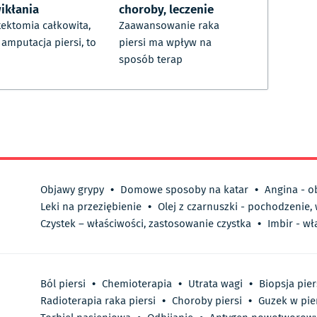
ikłania
choroby, leczenie
ektomia całkowita,
Zaawansowanie raka
i amputacja piersi, to
piersi ma wpływ na
sposób terap
Objawy grypy
•
Domowe sposoby na katar
•
Angina - o
Leki na przeziębienie
•
Olej z czarnuszki - pochodzenie,
Czystek – właściwości, zastosowanie czystka
•
Imbir - wł
Ból piersi
•
Chemioterapia
•
Utrata wagi
•
Biopsja pier
Radioterapia raka piersi
•
Choroby piersi
•
Guzek w pie