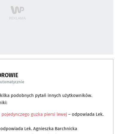
DROWIE
automatycznie
a kilka podobnych pytań innych użytkowników.
iki:
 i pojedynczego guzka piersi lewej
– odpowiada
Lek.
 odpowiada
Lek. Agnieszka Barchnicka