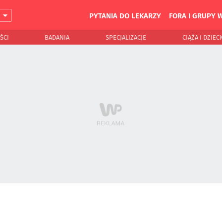
PYTANIA DO LEKARZY
FORA I GRUPY 
J
ŚCI
BADANIA
SPECJALIZACJE
CIĄŻA I DZIEC