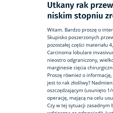
Utkany rak prze
niskim stopniu z
Witam. Bardzo proszę o inte
Skupisko poszerzonych prze
pozostałej części materiału 
Carcinoma lobulare invasivu
nieostro odgraniczony, wiel
marginesie cięcia chirurgiczn
Proszę również o informację,
jest to rak złośliwy? Nadmie
oszczędzającym (usunięto 1/4 
operację, mającą na celu us
Czy w tej sytuacji zasadnym 