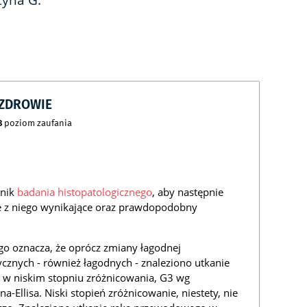
tyna G.
CZDROWIE
8
poziom zaufania
ynik
badania histopatologicznego
, aby następnie
je z niego wynikające oraz prawdopodobny
go oznacza, że oprócz zmiany łagodnej
cznych - również łagodnych - znaleziono utkanie
w niskim stopniu zróżnicowania, G3 wg
a-Ellisa. Niski stopień zróżnicowanie, niestety, nie