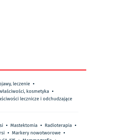
bjawy, leczenie
•
 właściwości, kosmetyka
•
aściwości lecznicze i odchudzające
si
•
Mastektomia
•
Radioterapia
•
rsi
•
Markery nowotworowe
•