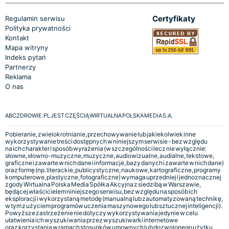
Certyfikaty
Regulamin serwisu
Polityka prywatności
Kontakt
Mapa witryny
Indeks pytań
Partnerzy
Reklama
O nas
ABCZDROWIE.PL JEST CZĘŚCIĄ WIRTUALNA POLSKA MEDIA S.A.
Pobieranie, zwielokrotnianie, przechowywanie lub jakiekolwiek inne
wykorzystywanie treści dostępnych w niniejszym serwisie - bez względu
na ich charakter i sposób wyrażenia (w szczególności lecz nie wyłącznie:
słowne, słowno-muzyczne, muzyczne, audiowizualne, audialne, tekstowe,
graficzne i zawarte w nich dane i informacje, bazy danych i zawarte w nich dane)
oraz formę (np. literackie, publicystyczne, naukowe, kartograficzne, programy
komputerowe, plastyczne, fotograficzne) wymaga uprzedniej i jednoznacznej
zgody Wirtualna Polska Media Spółka Akcyjna z siedzibą w Warszawie,
będącej właścicielem niniejszego serwisu, bez względu na sposób ich
eksploracji i wykorzystaną metodę (manualną lub zautomatyzowaną technikę,
w tym z użyciem programów uczenia maszynowego lub sztucznej inteligencji).
Powyższe zastrzeżenie nie dotyczy wykorzystywania jedynie w celu
ułatwienia ich wyszukiwania przez wyszukiwarki internetowe
oraz korzystania w ramach stosunków umownych lub dozwolonego użytku