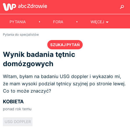
PYTANIA
FORA
WIĘCEJ
Pytania do specjalistów
SZUKAJ PYTAŃ
Wynik badania tętnic
domózgowych
Witam, byłam na badaniu USG doppler i wykazało mi,
że mam wysoki podział tętnicy szyjnej po stronie lewej.
Co to może znaczyć?
KOBIETA
ponad rok temu
USG DOPPLER