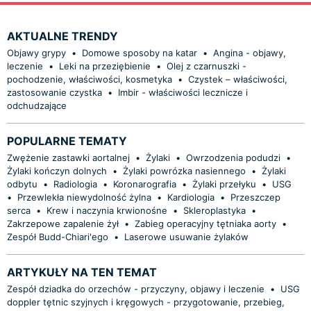
AKTUALNE TRENDY
Objawy grypy
•
Domowe sposoby na katar
•
Angina - objawy,
leczenie
•
Leki na przeziębienie
•
Olej z czarnuszki -
pochodzenie, właściwości, kosmetyka
•
Czystek – właściwości,
zastosowanie czystka
•
Imbir - właściwości lecznicze i
odchudzające
POPULARNE TEMATY
Zwężenie zastawki aortalnej
•
Żylaki
•
Owrzodzenia podudzi
•
Żylaki kończyn dolnych
•
Żylaki powrózka nasiennego
•
Żylaki
odbytu
•
Radiologia
•
Koronarografia
•
Żylaki przełyku
•
USG
•
Przewlekła niewydolność żylna
•
Kardiologia
•
Przeszczep
serca
•
Krew i naczynia krwionośne
•
Skleroplastyka
•
Zakrzepowe zapalenie żył
•
Zabieg operacyjny tętniaka aorty
•
Zespół Budd-Chiari'ego
•
Laserowe usuwanie żylaków
ARTYKUŁY NA TEN TEMAT
Zespół dziadka do orzechów - przyczyny, objawy i leczenie
•
USG
doppler tętnic szyjnych i kręgowych - przygotowanie, przebieg,