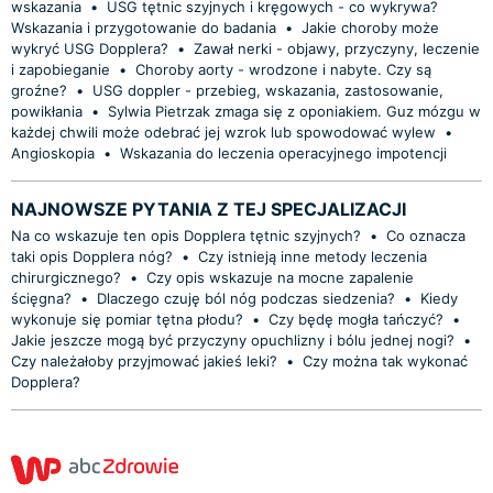
wskazania
•
USG tętnic szyjnych i kręgowych - co wykrywa?
Wskazania i przygotowanie do badania
•
Jakie choroby może
wykryć USG Dopplera?
•
Zawał nerki - objawy, przyczyny, leczenie
i zapobieganie
•
Choroby aorty - wrodzone i nabyte. Czy są
groźne?
•
USG doppler - przebieg, wskazania, zastosowanie,
powikłania
•
Sylwia Pietrzak zmaga się z oponiakiem. Guz mózgu w
każdej chwili może odebrać jej wzrok lub spowodować wylew
•
Angioskopia
•
Wskazania do leczenia operacyjnego impotencji
NAJNOWSZE PYTANIA Z TEJ SPECJALIZACJI
Na co wskazuje ten opis Dopplera tętnic szyjnych?
•
Co oznacza
taki opis Dopplera nóg?
•
Czy istnieją inne metody leczenia
chirurgicznego?
•
Czy opis wskazuje na mocne zapalenie
ścięgna?
•
Dlaczego czuję ból nóg podczas siedzenia?
•
Kiedy
wykonuje się pomiar tętna płodu?
•
Czy będę mogła tańczyć?
•
Jakie jeszcze mogą być przyczyny opuchlizny i bólu jednej nogi?
•
Czy należałoby przyjmować jakieś leki?
•
Czy można tak wykonać
Dopplera?