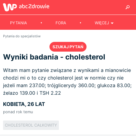
PYTANIA
FORA
WIĘCEJ
Pytania do specjalistów
SZUKAJ PYTAŃ
Wyniki badania - cholesterol
Witam mam pytanie związane z wynikami a mianowicie
chodzi mi o to czy cholesterol jest w normie czy nie
jeżeli mam 237.00; trójglicerydy 360.00; glukoza 83.00;
żelazo 139.00 i TSH 2.22
KOBIETA, 26 LAT
ponad rok temu
CHOLESTEROL CAŁKOWITY