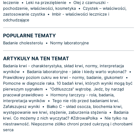
leczenie
•
Leki na przeziębienie
•
Olej z czarnuszki -
pochodzenie, właściwości, kosmetyka
•
Czystek – właściwości,
zastosowanie czystka
•
Imbir - właściwości lecznicze i
odchudzające
POPULARNE TEMATY
Badanie cholesterolu
•
Normy laboratoryjne
ARTYKUŁY NA TEN TEMAT
Badania krwi - charakterystyka, skład krwi, normy, interpretacja
wyników
•
Badania laboratoryjne - jakie i kiedy warto wykonać?
•
Prawidłowy poziom cukru we krwi - normy, badanie, glukometr
•
Pomocne w diagnozie raka. 10 badań krwi, których wyniki mogą być
pierwszym sygnałem
•
"Odtłuszcza" wątrobę. Jedz, by narząd
pracował prawidłowo
•
Hormony tarczycy - rola, badania,
interpretacja wyników
•
Tego nie rób przed badaniami krwi.
Zafałszujesz wyniki
•
Białko C - skład osocza, biochemia krwi,
występowanie we krwi, stężenie, zaburzenia stężenia
•
Badania
krwi. Co możemy z nich wyczytać? #ZdrowaPolka
•
Nie tylko na
niestrawność. Niepozorne ziółko chroni przed cukrzycą i chorobami
serca