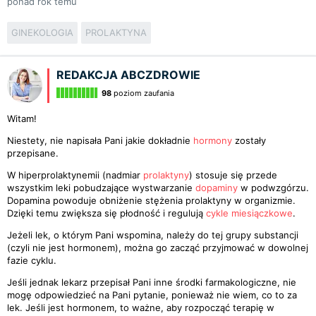
ponad rok temu
GINEKOLOGIA
PROLAKTYNA
REDAKCJA ABCZDROWIE
98
poziom zaufania
Witam!
Niestety, nie napisała Pani jakie dokładnie
hormony
zostały
przepisane.
W hiperprolaktynemii (nadmiar
prolaktyny
) stosuje się przede
wszystkim leki pobudzające wystwarzanie
dopaminy
w podwzgórzu.
Dopamina powoduje obniżenie stężenia prolaktyny w organizmie.
Dzięki temu zwiększa się płodność i regulują
cykle miesiączkowe
.
Jeżeli lek, o którym Pani wspomina, należy do tej grupy substancji
(czyli nie jest hormonem), można go zacząć przyjmować w dowolnej
fazie cyklu.
Jeśli jednak lekarz przepisał Pani inne środki farmakologiczne, nie
mogę odpowiedzieć na Pani pytanie, ponieważ nie wiem, co to za
lek. Jeśli jest hormonem, to ważne, aby rozpocząć terapię w