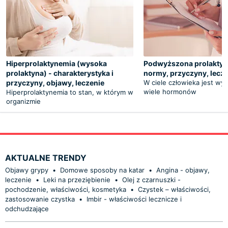
Hiperprolaktynemia (wysoka
Podwyższona prolaktyna
prolaktyna) - charakterystyka i
normy, przyczyny, lecz
przyczyny, objawy, leczenie
W ciele człowieka jest wy
wiele hormonów
Hiperprolaktynemia to stan, w którym w
organizmie
AKTUALNE TRENDY
Objawy grypy
•
Domowe sposoby na katar
•
Angina - objawy,
leczenie
•
Leki na przeziębienie
•
Olej z czarnuszki -
pochodzenie, właściwości, kosmetyka
•
Czystek – właściwości,
zastosowanie czystka
•
Imbir - właściwości lecznicze i
odchudzające