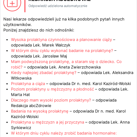
Odpowiedź udzielona automatycznie
Nasi lekarze odpowiedzieli już na kilka podobnych pytań innych
użytkowników.
Poniżej znajdziesz do nich odnośniki:
Wysoka prolaktyna czynnościowa a planowanie ciąży
–
odpowiada
Lek. Marek Walczyk
W którym dniu cyklu wykonać badanie na prolaktynę?
–
odpowiada
Lek. Jarosław Maj
Mam podwyższoną prolaktynę, a staram się o dziecko. Co
robić?
– odpowiada
Lek. Aneta Zwierzchowska
Kiedy najlepiej zbadać prolaktynę?
– odpowiada
Lek. Aleksandra
Witkowska
Prolaktyna a ciąża
– odpowiada
Dr n. med. Karol Kaziród-Wolski
Poziom prolaktyny u mężczyzny a płodność
– odpowiada
Lek.
Marta Hat
Dlaczego mam wysoki poziom prolaktyny?
– odpowiada
Redakcja abcZdrowie
Badania na wysoką prolaktynę
– odpowiada
Dr n. med. Karol
Kaziród-Wolski
Prolaktyna u mężczyzn a jej przyczyna
– odpowiada
Lek. Anna
Syrkiewicz
W którym dniu cyklu należy zrobić badania hormonalne: