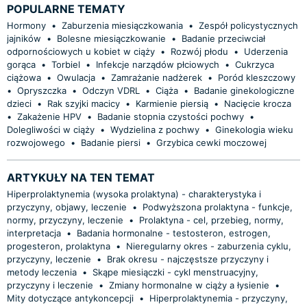
POPULARNE TEMATY
Hormony
•
Zaburzenia miesiączkowania
•
Zespół policystycznych
jajników
•
Bolesne miesiączkowanie
•
Badanie przeciwciał
odpornościowych u kobiet w ciąży
•
Rozwój płodu
•
Uderzenia
gorąca
•
Torbiel
•
Infekcje narządów płciowych
•
Cukrzyca
ciążowa
•
Owulacja
•
Zamrażanie nadżerek
•
Poród kleszczowy
•
Opryszczka
•
Odczyn VDRL
•
Ciąża
•
Badanie ginekologiczne
dzieci
•
Rak szyjki macicy
•
Karmienie piersią
•
Nacięcie krocza
•
Zakażenie HPV
•
Badanie stopnia czystości pochwy
•
Dolegliwości w ciąży
•
Wydzielina z pochwy
•
Ginekologia wieku
rozwojowego
•
Badanie piersi
•
Grzybica cewki moczowej
ARTYKUŁY NA TEN TEMAT
Hiperprolaktynemia (wysoka prolaktyna) - charakterystyka i
przyczyny, objawy, leczenie
•
Podwyższona prolaktyna - funkcje,
normy, przyczyny, leczenie
•
Prolaktyna - cel, przebieg, normy,
interpretacja
•
Badania hormonalne - testosteron, estrogen,
progesteron, prolaktyna
•
Nieregularny okres - zaburzenia cyklu,
przyczyny, leczenie
•
Brak okresu - najczęstsze przyczyny i
metody leczenia
•
Skąpe miesiączki - cykl menstruacyjny,
przyczyny i leczenie
•
Zmiany hormonalne w ciąży a łysienie
•
Mity dotyczące antykoncepcji
•
Hiperprolaktynemia - przyczyny,