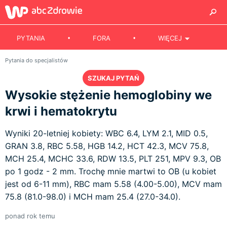
PYTANIA
FORA
WIĘCEJ
Pytania do specjalistów
SZUKAJ PYTAŃ
Wysokie stężenie hemoglobiny we
krwi i hematokrytu
Wyniki 20-letniej kobiety: WBC 6.4, LYM 2.1, MID 0.5,
GRAN 3.8, RBC 5.58, HGB 14.2, HCT 42.3, MCV 75.8,
MCH 25.4, MCHC 33.6, RDW 13.5, PLT 251, MPV 9.3, OB
po 1 godz - 2 mm. Trochę mnie martwi to OB (u kobiet
jest od 6-11 mm), RBC mam 5.58 (4.00-5.00), MCV mam
75.8 (81.0-98.0) i MCH mam 25.4 (27.0-34.0).
ponad rok temu