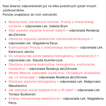
Nasi lekarze odpowiedzieli już na kilka podobnych pytań innych
użytkowników.
Poniżej znajdziesz do nich odnośniki:
Wysoka ilość czerwonych krwinek. Proszę o interpretację
wyników
– odpowiada
Lek. Izabela Brym
Zbyt wysokie stężenie krwinek białych
– odpowiada
Redakcja
abcZdrowie
Obniżone stężenie parametrów czerwonokrwinkowych
–
odpowiada
Lek. Magdalena Parys
Erytrocytoza? Proszę o interpretację wyników
– odpowiada
Lek.
Katarzyna Janota
Co oznacza taki wynik badania hemoglobiny i hematokrytu?
–
odpowiada
Lek. Klaudia Kuśmierczuk
Obniżone stężenie leukocytów, hemoglobiny, erytrocytów,
hematokryt
– odpowiada
Redakcja abcZdrowie
Witam! Właśnie odebrałam wyniki krwi. Chciałabym dowiedzieć
się, co oznaczają?
– odpowiada
Redakcja abcZdrowie
Obniżone stężenie hemoglobiny
– odpowiada
Lek. Małgorzata
Waszkiewicz
Jak odczytać wyniki badania krwi u 45-latki?
– odpowiada
Lek.
Tomasz Budlewski
Analiza i interpretacja badania krwi
– odpowiada
Lek. Magdalena
Parys