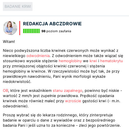
BADANIE KRWI
REDAKCJA ABCZDROWIE
98
poziom zaufania
Witam!
Nieco podwyższona liczba krwinek czerwonych może wynikać z
niewielkiego
odwodnienia
. Z odwodnieniem może także wiązać się
stosunkowo wysokie stężenie
hemoglobiny
we
krwi
i
hematokrytu
przy zmniejszonej objętości krwinki czerwonej i stężenia
hemoglobiny w krwince. W rzeczywistości może być tak, że przy
prawidłowym nawodnieniu, Pani wynik morfologii wykaże
niedokrwistość.
OB
, które jest wskaźnikiem
stanu zapalnego
, powinno być niskie -
wartość 2 mm/h jest zupełnie prawidłowa. Prędkość opadania
krwinek może również maleć przy
wzroście
gęstości krwi (- m.in.
odwodnienie).
Proszę wybrać się do lekarza rodzinnego, który zinterpretuje
badanie w oparciu o dane z wywiadów oraz z bezpośredniego
badania Pani i jeśli uzna to za konieczne - zleci jego powtórzenie.