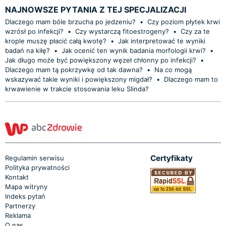
NAJNOWSZE PYTANIA Z TEJ SPECJALIZACJI
Dlaczego mam bóle brzucha po jedzeniu?
•
Czy poziom płytek krwi
wzrósł po infekcji?
•
Czy wystarczą fitoestrogeny?
•
Czy za te
krople muszę płacić całą kwotę?
•
Jak interpretować te wyniki
badań na kiłę?
•
Jak ocenić ten wynik badania morfologii krwi?
•
Jak długo może być powiększony węzeł chłonny po infekcji?
•
Dlaczego mam tą pokrzywkę od tak dawna?
•
Na co mogą
wskazywać takie wyniki i powiększony migdał?
•
Dlaczego mam to
krwawienie w trakcie stosowania leku Slinda?
Certyfikaty
Regulamin serwisu
Polityka prywatności
Kontakt
Mapa witryny
Indeks pytań
Partnerzy
Reklama
O nas