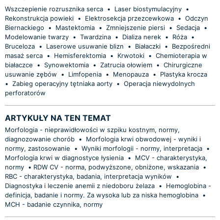
Wszczepienie rozrusznika serca
•
Laser biostymulacyjny
•
Rekonstrukcja powieki
•
Elektrosekcja przezcewkowa
•
Odczyn
Biernackiego
•
Mastektomia
•
Zmniejszenie piersi
•
Sedacja
•
Modelowanie twarzy
•
Twardzina
•
Dializa nerek
•
Róża
•
Bruceloza
•
Laserowe usuwanie blizn
•
Białaczki
•
Bezpośredni
masaż serca
•
Hemisferektomia
•
Krwotoki
•
Chemioterapia w
białaczce
•
Synowektomia
•
Zatrucia ołowiem
•
Chirurgiczne
usuwanie zębów
•
Limfopenia
•
Menopauza
•
Plastyka krocza
•
Zabieg operacyjny tętniaka aorty
•
Operacja niewydolnych
perforatorów
ARTYKUŁY NA TEN TEMAT
Morfologia - nieprawidłowości w szpiku kostnym, normy,
diagnozowanie chorób
•
Morfologia krwi obwodowej - wyniki i
normy, zastosowanie
•
Wyniki morfologii - normy, interpretacja
•
Morfologia krwi w diagnostyce łysienia
•
MCV - charakterystyka,
normy
•
​RDW CV - norma, podwyższone, obniżone, wskazania
•
RBC - charakterystyka, badania, interpretacja wyników
•
Diagnostyka i leczenie anemii z niedoboru żelaza
•
Hemoglobina -
definicja, badanie i normy. Za wysoka lub za niska hemoglobina
•
MCH - badanie czynnika, normy