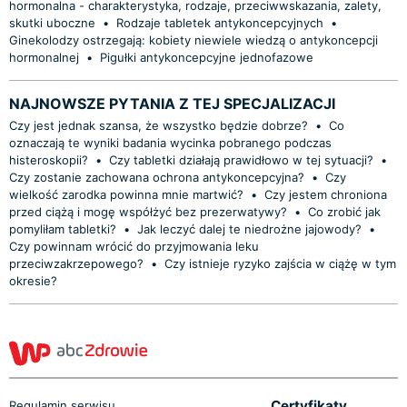
hormonalna - charakterystyka, rodzaje, przeciwwskazania, zalety,
skutki uboczne
•
Rodzaje tabletek antykoncepcyjnych
•
Ginekolodzy ostrzegają: kobiety niewiele wiedzą o antykoncepcji
hormonalnej
•
Pigułki antykoncepcyjne jednofazowe
NAJNOWSZE PYTANIA Z TEJ SPECJALIZACJI
Czy jest jednak szansa, że wszystko będzie dobrze?
•
Co
oznaczają te wyniki badania wycinka pobranego podczas
histeroskopii?
•
Czy tabletki działają prawidłowo w tej sytuacji?
•
Czy zostanie zachowana ochrona antykoncepcyjna?
•
Czy
wielkość zarodka powinna mnie martwić?
•
Czy jestem chroniona
przed ciążą i mogę współżyć bez prezerwatywy?
•
Co zrobić jak
pomyliłam tabletki?
•
Jak leczyć dalej te niedrożne jajowody?
•
Czy powinnam wrócić do przyjmowania leku
przeciwzakrzepowego?
•
Czy istnieje ryzyko zajścia w ciążę w tym
okresie?
Certyfikaty
Regulamin serwisu