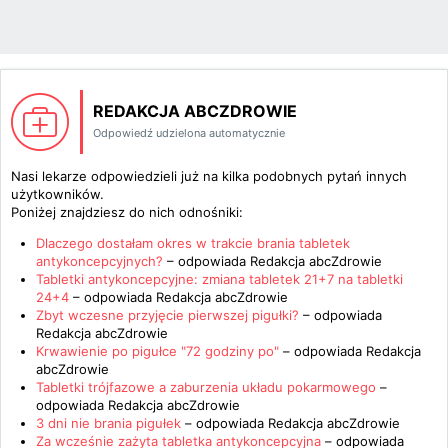
REDAKCJA ABCZDROWIE
Odpowiedź udzielona automatycznie
Nasi lekarze odpowiedzieli już na kilka podobnych pytań innych
użytkowników.
Poniżej znajdziesz do nich odnośniki:
Dlaczego dostałam okres w trakcie brania tabletek
antykoncepcyjnych?
– odpowiada
Redakcja abcZdrowie
Tabletki antykoncepcyjne: zmiana tabletek 21+7 na tabletki
24+4
– odpowiada
Redakcja abcZdrowie
Zbyt wczesne przyjęcie pierwszej pigułki?
– odpowiada
Redakcja abcZdrowie
Krwawienie po pigułce "72 godziny po"
– odpowiada
Redakcja
abcZdrowie
Tabletki trójfazowe a zaburzenia układu pokarmowego
–
odpowiada
Redakcja abcZdrowie
3 dni nie brania pigułek
– odpowiada
Redakcja abcZdrowie
Za wcześnie zażyta tabletka antykoncepcyjna
– odpowiada