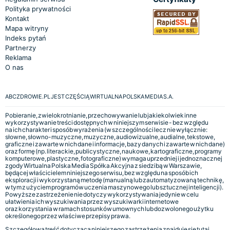
Polityka prywatności
Kontakt
Mapa witryny
Indeks pytań
Partnerzy
Reklama
O nas
ABCZDROWIE.PL JEST CZĘŚCIĄ WIRTUALNA POLSKA MEDIA S.A.
Pobieranie, zwielokrotnianie, przechowywanie lub jakiekolwiek inne
wykorzystywanie treści dostępnych w niniejszym serwisie - bez względu
na ich charakter i sposób wyrażenia (w szczególności lecz nie wyłącznie:
słowne, słowno-muzyczne, muzyczne, audiowizualne, audialne, tekstowe,
graficzne i zawarte w nich dane i informacje, bazy danych i zawarte w nich dane)
oraz formę (np. literackie, publicystyczne, naukowe, kartograficzne, programy
komputerowe, plastyczne, fotograficzne) wymaga uprzedniej i jednoznacznej
zgody Wirtualna Polska Media Spółka Akcyjna z siedzibą w Warszawie,
będącej właścicielem niniejszego serwisu, bez względu na sposób ich
eksploracji i wykorzystaną metodę (manualną lub zautomatyzowaną technikę,
w tym z użyciem programów uczenia maszynowego lub sztucznej inteligencji).
Powyższe zastrzeżenie nie dotyczy wykorzystywania jedynie w celu
ułatwienia ich wyszukiwania przez wyszukiwarki internetowe
oraz korzystania w ramach stosunków umownych lub dozwolonego użytku
określonego przez właściwe przepisy prawa.
Szczegółowa treść dotycząca niniejszego zastrzeżenia znajduje się
tutaj.