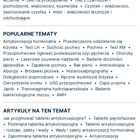
pochodzenie, właściwości, kosmetyka
•
Czystek – właściwości,
zastosowanie czystka
•
Imbir - właściwości lecznicze i
odchudzające
POPULARNE TEMATY
Antykoncepcja hormonalna
•
Przedwczesne oddzielenie się
łożyska
•
Test LH
•
Suchość pochwy
•
Pochwa
•
Test KM
•
Przezpochwowe (igłowe) podwieszenia szyi pęcherza
•
Choroby
piersi
•
Laserowe usuwanie nadżerek
•
Badanie drożności
jajowodów
•
Zapalenie pochwy
•
Rak piersi
•
Amnioskopia
•
Aborcja
•
Brodawki płciowe
•
Histerosalpingografia
•
Dolegliwości poporodowe
•
Ręczne wydobycie łożyska
•
Owrzodzenia sromu
•
USG przezpochwowe
•
Ciąża urojona
•
Jajnik
•
Transwaginalna hydrolaparoskopia
•
Badanie
bakteriologiczne moczu
•
AMH
ARTYKUŁY NA TEN TEMAT
Jak przyjmować tabletki antykoncepcyjne?
•
Tabletki pięciofazowe
•
Pominięta tabletka antykoncepcyjna
•
Tabletki antykoncepcyjne
- rodzaje, zalety i wady
•
Wady i zalety antykoncepcji hormonalnej
•
Zapomniana tabletka antykoncepcyjna
•
Antykoncepcja