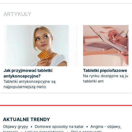
ARTYKUŁY
Jak przyjmować tabletki
Tabletki pięciofazowe
antykoncepcyjne?
Na rynku dostępne są już
tabletki ant
Tabletki antykoncepcyjne są
najpopularniejszą meto
AKTUALNE TRENDY
Objawy grypy
•
Domowe sposoby na katar
•
Angina - objawy,
leczenie
•
Leki na przeziębienie
•
Olej z czarnuszki -