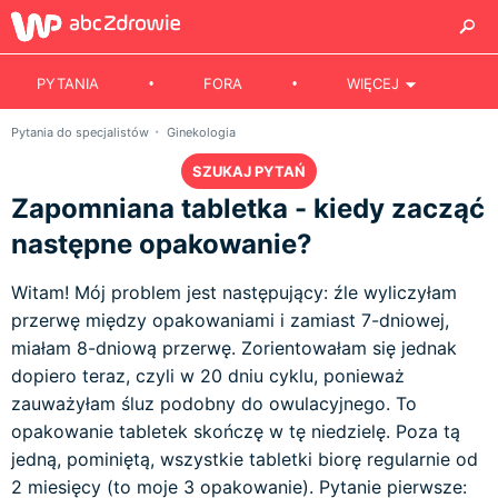
PYTANIA
FORA
WIĘCEJ
Pytania do specjalistów
Ginekologia
SZUKAJ PYTAŃ
Zapomniana tabletka - kiedy zacząć
następne opakowanie?
Witam! Mój problem jest następujący: źle wyliczyłam
przerwę między opakowaniami i zamiast 7-dniowej,
miałam 8-dniową przerwę. Zorientowałam się jednak
dopiero teraz, czyli w 20 dniu cyklu, ponieważ
zauważyłam śluz podobny do owulacyjnego. To
opakowanie tabletek skończę w tę niedzielę. Poza tą
jedną, pominiętą, wszystkie tabletki biorę regularnie od
2 miesięcy (to moje 3 opakowanie). Pytanie pierwsze: