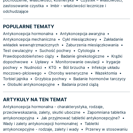
zastosowanie czystka
•
Imbir - właściwości lecznicze i
odchudzające
POPULARNE TEMATY
Antykoncepcja hormonalna
•
Antykoncepcja awaryjna
•
Antykoncepcja mechaniczna
•
Cykl miesiączkowy
•
Zakładanie
wkładek wewnątrzmacicznych
•
Zaburzenia miesiączkowania
•
Test owulacyjny
•
Suchość pochwy
•
Cytologia
•
Prawdopodobieństwo ciąży
•
Badanie ginekologiczne
•
Krążki
dopochwowe
•
Upławy
•
Monitorowanie owulacji
•
Irygacje
pochwy
•
Nudności
•
KTG
•
Ból brzucha
•
Infekcje układu
moczowo-płciowego
•
Choroby weneryczne
•
Wazektomia
•
Torbiel jajnika
•
Grzybica pochwy
•
Badanie hormonów tarczycy
•
Globulki antykoncepcyjne
•
Badania przed ciążą
ARTYKUŁY NA TEN TEMAT
Antykoncepcja hormonalna - charakterystyka, rodzaje,
przeciwwskazania, zalety, skutki uboczne
•
Zapomniana tabletka
antykoncepcyjna
•
Jak przyjmować tabletki antykoncepcyjne?
•
Wady i zalety antykoncepcji hormonalnej
•
Tabletki
antykoncepcyjne - rodzaje, zalety i wady
•
Przerwy w stosowaniu