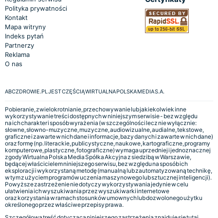
Polityka prywatności
Kontakt
Mapa witryny
Indeks pytań
Partnerzy
Reklama
O nas
ABCZDROWIE.PL JEST CZĘŚCIĄ WIRTUALNA POLSKA MEDIA S.A.
Pobieranie, zwielokrotnianie, przechowywanie lub jakiekolwiek inne
wykorzystywanie treści dostępnych w niniejszym serwisie - bez względu
na ich charakter i sposób wyrażenia (w szczególności lecz nie wyłącznie:
słowne, słowno-muzyczne, muzyczne, audiowizualne, audialne, tekstowe,
graficzne i zawarte w nich dane i informacje, bazy danych i zawarte w nich dane)
oraz formę (np. literackie, publicystyczne, naukowe, kartograficzne, programy
komputerowe, plastyczne, fotograficzne) wymaga uprzedniej i jednoznacznej
zgody Wirtualna Polska Media Spółka Akcyjna z siedzibą w Warszawie,
będącej właścicielem niniejszego serwisu, bez względu na sposób ich
eksploracji i wykorzystaną metodę (manualną lub zautomatyzowaną technikę,
w tym z użyciem programów uczenia maszynowego lub sztucznej inteligencji).
Powyższe zastrzeżenie nie dotyczy wykorzystywania jedynie w celu
ułatwienia ich wyszukiwania przez wyszukiwarki internetowe
oraz korzystania w ramach stosunków umownych lub dozwolonego użytku
określonego przez właściwe przepisy prawa.
Szczegółowa treść dotycząca niniejszego zastrzeżenia znajduje się
tutaj.