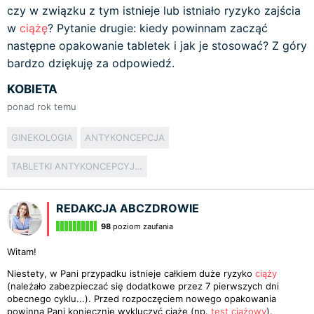
czy w związku z tym istnieje lub istniało ryzyko zajścia
w
ciążę
? Pytanie drugie: kiedy powinnam zacząć
następne opakowanie tabletek i jak je stosować? Z góry
bardzo dziękuję za odpowiedź.
KOBIETA
ponad rok temu
GINEKOLOGIA
ANTYKONCEPCJA
TABLETKI ANTYKONCEPCYJNE
REDAKCJA ABCZDROWIE
98
poziom zaufania
Witam!
Niestety, w Pani przypadku istnieje całkiem duże ryzyko
ciąży
(należało zabezpieczać się dodatkowe przez 7 pierwszych dni
obecnego cyklu...). Przed rozpoczęciem nowego opakowania
powinna Pani koniecznie wykluczyć ciążę (np.
test ciążowy
).