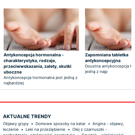
Antykoncepcja hormonalna -
Zapomniana tabletka
charakterystyka, rodzaje,
antykoncepcyjna
przeciwwskazania, zalety, skutki
Doustna antykoncepcja ho
jedną z najp
uboczne
Antykoncepcja hormonalna jest jedną z
najbardziej
AKTUALNE TRENDY
Objawy grypy
•
Domowe sposoby na katar
•
Angina - objawy,
leczenie
•
Leki na przeziębienie
•
Olej z czarnuszki -
pochodzenie, właściwości, kosmetyka
•
Czystek – właściwości,