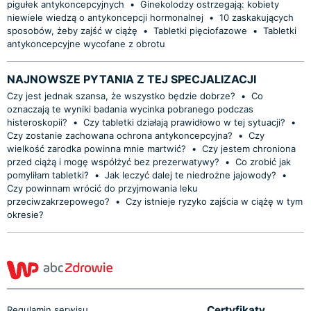
pigułek antykoncepcyjnych
•
Ginekolodzy ostrzegają: kobiety
niewiele wiedzą o antykoncepcji hormonalnej
•
10 zaskakujących
sposobów, żeby zajść w ciążę
•
Tabletki pięciofazowe
•
Tabletki
antykoncepcyjne wycofane z obrotu
NAJNOWSZE PYTANIA Z TEJ SPECJALIZACJI
Czy jest jednak szansa, że wszystko będzie dobrze?
•
Co
oznaczają te wyniki badania wycinka pobranego podczas
histeroskopii?
•
Czy tabletki działają prawidłowo w tej sytuacji?
•
Czy zostanie zachowana ochrona antykoncepcyjna?
•
Czy
wielkość zarodka powinna mnie martwić?
•
Czy jestem chroniona
przed ciążą i mogę współżyć bez prezerwatywy?
•
Co zrobić jak
pomyliłam tabletki?
•
Jak leczyć dalej te niedrożne jajowody?
•
Czy powinnam wrócić do przyjmowania leku
przeciwzakrzepowego?
•
Czy istnieje ryzyko zajścia w ciążę w tym
okresie?
Certyfikaty
Regulamin serwisu