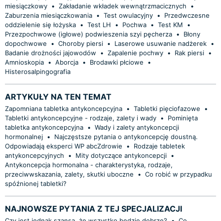
miesiączkowy
•
Zakładanie wkładek wewnątrzmacicznych
•
Zaburzenia miesiączkowania
•
Test owulacyjny
•
Przedwczesne
oddzielenie się łożyska
•
Test LH
•
Pochwa
•
Test KM
•
Przezpochwowe (igłowe) podwieszenia szyi pęcherza
•
Błony
dopochwowe
•
Choroby piersi
•
Laserowe usuwanie nadżerek
•
Badanie drożności jajowodów
•
Zapalenie pochwy
•
Rak piersi
•
Amnioskopia
•
Aborcja
•
Brodawki płciowe
•
Histerosalpingografia
ARTYKUŁY NA TEN TEMAT
Zapomniana tabletka antykoncepcyjna
•
Tabletki pięciofazowe
•
Tabletki antykoncepcyjne - rodzaje, zalety i wady
•
Pominięta
tabletka antykoncepcyjna
•
Wady i zalety antykoncepcji
hormonalnej
•
Najczęstsze pytania o antykoncepcję doustną.
Odpowiadają eksperci WP abcZdrowie
•
Rodzaje tabletek
antykoncepcyjnych
•
Mity dotyczące antykoncepcji
•
Antykoncepcja hormonalna - charakterystyka, rodzaje,
przeciwwskazania, zalety, skutki uboczne
•
Co robić w przypadku
spóźnionej tabletki?
NAJNOWSZE PYTANIA Z TEJ SPECJALIZACJI
Czy jest jednak szansa, że wszystko będzie dobrze?
•
Co