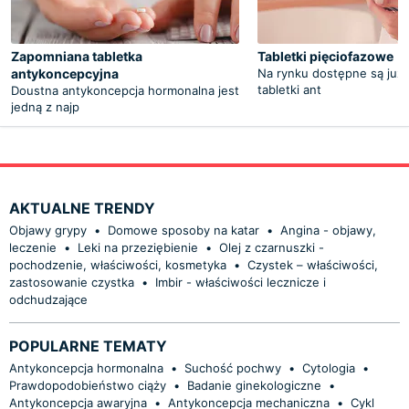
Zapomniana tabletka
Tabletki pięciofazowe
antykoncepcyjna
Na rynku dostępne są już
tabletki ant
Doustna antykoncepcja hormonalna jest
jedną z najp
AKTUALNE TRENDY
Objawy grypy
•
Domowe sposoby na katar
•
Angina - objawy,
leczenie
•
Leki na przeziębienie
•
Olej z czarnuszki -
pochodzenie, właściwości, kosmetyka
•
Czystek – właściwości,
zastosowanie czystka
•
Imbir - właściwości lecznicze i
odchudzające
POPULARNE TEMATY
Antykoncepcja hormonalna
•
Suchość pochwy
•
Cytologia
•
Prawdopodobieństwo ciąży
•
Badanie ginekologiczne
•
Antykoncepcja awaryjna
•
Antykoncepcja mechaniczna
•
Cykl