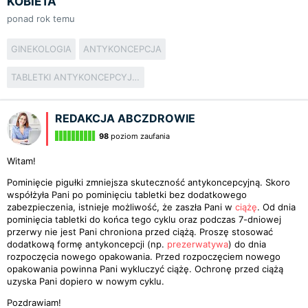
KOBIETA
ponad rok temu
GINEKOLOGIA
ANTYKONCEPCJA
TABLETKI ANTYKONCEPCYJNE
REDAKCJA ABCZDROWIE
98
poziom zaufania
Witam!
Pominięcie pigułki zmniejsza skuteczność antykoncepcyjną. Skoro
współżyła Pani po pominięciu tabletki bez dodatkowego
zabezpieczenia, istnieje możliwość, że zaszła Pani w
ciążę
. Od dnia
pominięcia tabletki do końca tego cyklu oraz podczas 7-dniowej
przerwy nie jest Pani chroniona przed ciążą. Proszę stosować
dodatkową formę antykoncepcji (np.
prezerwatywa
) do dnia
rozpoczęcia nowego opakowania. Przed rozpoczęciem nowego
opakowania powinna Pani wykluczyć ciążę. Ochronę przed ciążą
uzyska Pani dopiero w nowym cyklu.
Pozdrawiam!