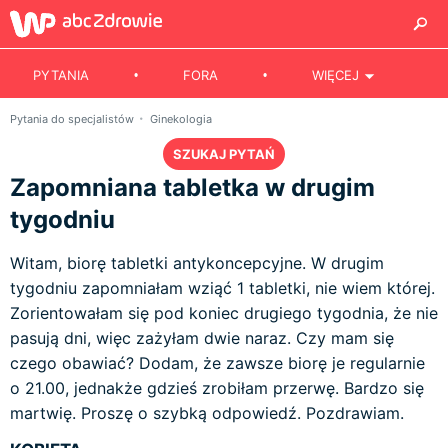
PYTANIA
FORA
WIĘCEJ
Pytania do specjalistów
Ginekologia
SZUKAJ PYTAŃ
Zapomniana tabletka w drugim
tygodniu
Witam, biorę tabletki antykoncepcyjne. W drugim
tygodniu zapomniałam wziąć 1 tabletki, nie wiem której.
Zorientowałam się pod koniec drugiego tygodnia, że nie
pasują dni, więc zażyłam dwie naraz. Czy mam się
czego obawiać? Dodam, że zawsze biorę je regularnie
o 21.00, jednakże gdzieś zrobiłam przerwę. Bardzo się
martwię. Proszę o szybką odpowiedź. Pozdrawiam.