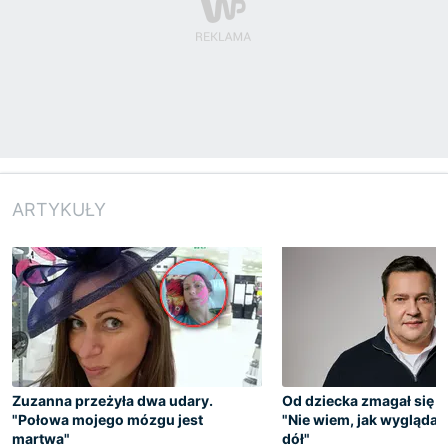
ARTYKUŁY
Zuzanna przeżyła dwa udary.
Od dziecka zmagał się z 
"Połowa mojego mózgu jest
"Nie wiem, jak wyglądam
martwa"
dół"