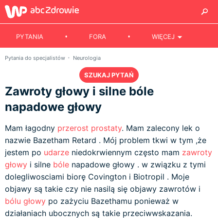
PYTANIA
FORA
WIĘCEJ
Pytania do specjalistów
Neurologia
SZUKAJ PYTAŃ
Zawroty głowy i silne bóle
napadowe głowy
Mam łagodny
przerost prostaty
. Mam zalecony lek o
nazwie Bazetham Retard . Mój problem tkwi w tym ,że
jestem po
udarze
niedokrwiennym często mam
zawroty
głowy
i silne
bóle
napadowe głowy . w związku z tymi
dolegliwosciami biorę Covington i Biotropil . Moje
objawy są takie czy nie nasilą się objawy zawrotów i
bólu głowy
po zażyciu Bazethamu ponieważ w
działaniach ubocznych są takie przeciwwskazania.