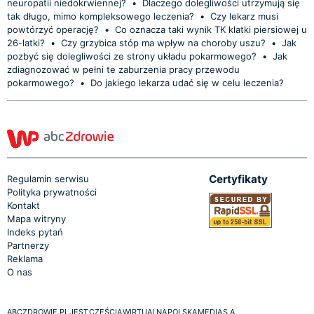
neuropatii niedokrwiennej?
•
Dlaczego dolegliwości utrzymują się
tak długo, mimo kompleksowego leczenia?
•
Czy lekarz musi
powtórzyć operację?
•
Co oznacza taki wynik TK klatki piersiowej u
26-latki?
•
Czy grzybica stóp ma wpływ na choroby uszu?
•
Jak
pozbyć się dolegliwości ze strony układu pokarmowego?
•
Jak
zdiagnozować w pełni te zaburzenia pracy przewodu
pokarmowego?
•
Do jakiego lekarza udać się w celu leczenia?
Certyfikaty
Regulamin serwisu
Polityka prywatności
Kontakt
Mapa witryny
Indeks pytań
Partnerzy
Reklama
O nas
ABCZDROWIE.PL JEST CZĘŚCIĄ WIRTUALNA POLSKA MEDIA S.A.