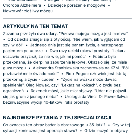
Choroba Alzheimera
•
Dziecięce porażenie mózgowe
•
Nowotwór złośliwy mózgu
ARTYKUŁY NA TEN TEMAT
Zuzanna przeżyła dwa udary. "Połowa mojego mózgu jest martwa"
•
Od dziecka zmagał się z otyłością. "Nie wiem, jak wyglądam od
szyi w dół"
•
Jednego dnia jest się panem życia, a następnego
pacjentem po udarze
•
Dwa razy uciekł rakowi prostaty. "Lekarz
uczciwie przyznał, że nie wie, jak mi pomóc"
•
Kobieta była
przekonana, że cierpi na zaburzenia lękowe. Okazało się, że miała
guza mózgu
•
Aleksandra Stanisławska zachorowała na KZM. "Ból
pozbawiał mnie świadomości"
•
Piotr Pogon: człowiek jest istotą
przekorną, a życie - cudem
•
"Życie na wózku może dawać
spełnienie". Oleg Nowak, czyli "Lekarz na kółkach", o życiu bez
ograniczeń
•
Rozenek mówi, jakie miał objawy. "Udar nie pojawił
się jak grom z jasnego nieba"
•
Urologia da Vinci. Dr Paweł Salwa
bezinwazyjnie wyciął 40-latkowi raka prostaty
NAJNOWSZE PYTANIA Z TEJ SPECJALIZACJI
Co oznacza ten obraz badania obrazowego u 35-latki?
•
Czy w tej
sytuacji konieczna jest operacja stawu?
•
Gdzie leczyć te objawy