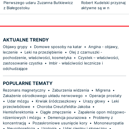
Pierwszego udaru Zuzanna Butkiewicz
Robert Kudelski przyznaje
z Białegostoku
aktywne są w n
AKTUALNE TRENDY
Objawy grypy
•
Domowe sposoby na katar
•
Angina - objawy,
leczenie
•
Leki na przeziębienie
•
Olej z czarnuszki -
pochodzenie, właściwości, kosmetyka
•
Czystek – właściwości,
zastosowanie czystka
•
Imbir - właściwości lecznicze i
odchudzające
POPULARNE TEMATY
Rezonans magnetyczny
•
Zaburzenia widzenia
•
Migrena
•
Zakażenie ośrodkowego układu nerwowego
•
Operacje prostaty
•
Udar mózgu
•
Krwiak śródczaszkowy
•
Urazy głowy
•
Leki
przeciwbólowe
•
Choroba Creutzfeldta-Jakoba
•
Hemisferektomia
•
Ciągłe zmęczenie
•
Zapalenie opon mózgowo-
rdzeniowych i mózgu
•
Demencja pourazowa
•
Problemy z
koncentracją
•
Pozaskroniowe usunięcie kory
•
Mononeuropatia
•
Neuroborelioza
•
Urologia
•
Udar cieplny i słoneczny
•