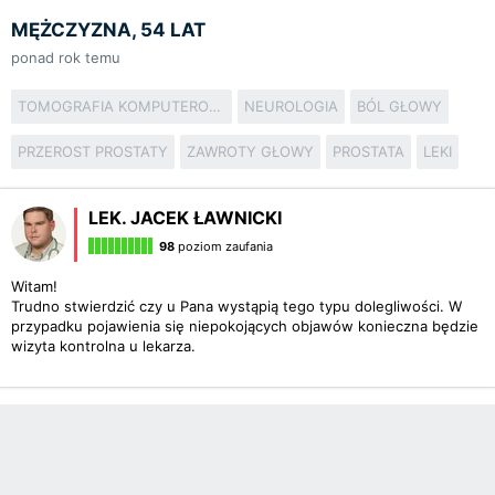
MĘŻCZYZNA, 54 LAT
ponad rok temu
TOMOGRAFIA KOMPUTEROWA
NEUROLOGIA
BÓL GŁOWY
PRZEROST PROSTATY
ZAWROTY GŁOWY
PROSTATA
LEKI
LEK. JACEK ŁAWNICKI
98
poziom zaufania
Witam!
Trudno stwierdzić czy u Pana wystąpią tego typu dolegliwości. W
przypadku pojawienia się niepokojących objawów konieczna będzie
wizyta kontrolna u lekarza.