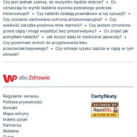
Czy jest jednak szansa, że wszystko będzie dobrze?
•
Co
oznaczają te wyniki badania wycinka pobranego podczas
histeroskopii?
•
Czy tabletki działają prawidłowo w tej sytuacji?
•
Czy zostanie zachowana ochrona antykoncepcyjna?
•
Czy
wielkość zarodka powinna mnie martwić?
•
Czy jestem chroniona
przed ciążą i mogę współżyć bez prezerwatywy?
•
Co zrobić jak
pomyliłam tabletki?
•
Jak leczyć dalej te niedrożne jajowody?
•
Czy powinnam wrócić do przyjmowania leku
przeciwzakrzepowego?
•
Czy istnieje ryzyko zajścia w ciążę w tym
okresie?
Certyfikaty
Regulamin serwisu
Polityka prywatności
Kontakt
Mapa witryny
Indeks pytań
Partnerzy
Reklama
O nas