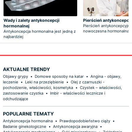
Wady i zalety antykoncepcji
Pierścień antykoncepcy
hormonalnej
Pierścień antykoncepcyjny
nowoczesna hormonalna
Antykoncepcja hormonalna jest jedną z
najbardziej
AKTUALNE TRENDY
Objawy grypy
•
Domowe sposoby na katar
•
Angina - objawy,
leczenie
•
Leki na przeziębienie
•
Olej z czarnuszki -
pochodzenie, właściwości, kosmetyka
•
Czystek – właściwości,
zastosowanie czystka
•
Imbir - właściwości lecznicze i
odchudzające
POPULARNE TEMATY
Antykoncepcja hormonalna
•
Prawdopodobieństwo ciąży
•
Badanie ginekologiczne
•
Antykoncepcja awaryjna
•
Antykoncepcja mechaniczna
•
Cykl miesiączkowy
•
Zakładanie