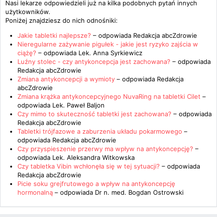
Nasi lekarze odpowiedzieli już na kilka podobnych pytań innych
użytkowników.
Poniżej znajdziesz do nich odnośniki:
Jakie tabletki najlepsze?
– odpowiada
Redakcja abcZdrowie
Nieregularne zażywanie pigułek - jakie jest ryzyko zajścia w
ciążę?
– odpowiada
Lek. Anna Syrkiewicz
Luźny stolec - czy antykoncepcja jest zachowana?
– odpowiada
Redakcja abcZdrowie
Zmiana antykoncepcji a wymioty
– odpowiada
Redakcja
abcZdrowie
Zmiana krążka antykoncepcyjnego NuvaRing na tabletki Cilet
–
odpowiada
Lek. Paweł Baljon
Czy mimo to skuteczność tabletki jest zachowana?
– odpowiada
Redakcja abcZdrowie
Tabletki trójfazowe a zaburzenia układu pokarmowego
–
odpowiada
Redakcja abcZdrowie
Czy przyspieszenie przerwy ma wpływ na antykoncepcję?
–
odpowiada
Lek. Aleksandra Witkowska
Czy tabletka Vibin wchłonęła się w tej sytuacji?
– odpowiada
Redakcja abcZdrowie
Picie soku grejfrutowego a wpływ na antykoncepcję
hormonalną
– odpowiada
Dr n. med. Bogdan Ostrowski