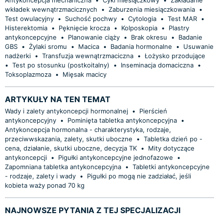
wkładek wewnątrzmacicznych
•
Zaburzenia miesiączkowania
•
Test owulacyjny
•
Suchość pochwy
•
Cytologia
•
Test MAR
•
Histerektomia
•
Pęknięcie krocza
•
Kolposkopia
•
Plastry
antykoncepcyjne
•
Planowanie ciąży
•
Brak okresu
•
Badanie
GBS
•
Żylaki sromu
•
Macica
•
Badania hormonalne
•
Usuwanie
nadżerki
•
Transfuzja wewnątrzmaciczna
•
Łożysko przodujące
•
Test po stosunku (postkoitalny)
•
Inseminacja domaciczna
•
Toksoplazmoza
•
Mięsak macicy
ARTYKUŁY NA TEN TEMAT
Wady i zalety antykoncepcji hormonalnej
•
Pierścień
antykoncepcyjny
•
Pominięta tabletka antykoncepcyjna
•
Antykoncepcja hormonalna - charakterystyka, rodzaje,
przeciwwskazania, zalety, skutki uboczne
•
Tabletka dzień po -
cena, działanie, skutki uboczne, decyzja TK
•
Mity dotyczące
antykoncepcji
•
Pigułki antykoncepcyjne jednofazowe
•
Zapomniana tabletka antykoncepcyjna
•
Tabletki antykoncepcyjne
- rodzaje, zalety i wady
•
Pigułki po mogą nie zadziałać, jeśli
kobieta waży ponad 70 kg
NAJNOWSZE PYTANIA Z TEJ SPECJALIZACJI