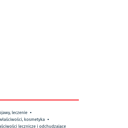
bjawy, leczenie
•
 właściwości, kosmetyka
•
aściwości lecznicze i odchudzające