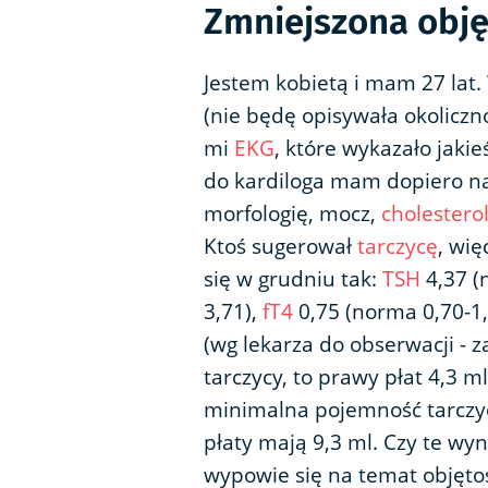
Zmniejszona obję
Jestem kobietą i mam 27 lat
(nie będę opisywała okolicznoś
mi
EKG
, które wykazało jaki
do kardiloga mam dopiero na
morfologię, mocz,
cholestero
Ktoś sugerował
tarczycę
, wię
się w grudniu tak:
TSH
4,37 (
3,71),
fT4
0,75 (norma 0,70-1,
(wg lekarza do obserwacji - z
tarczycy, to prawy płat 4,3 m
minimalna pojemność tarczyc
płaty mają 9,3 ml. Czy te wy
wypowie się na temat objętośc