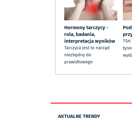
Hormony tarczycy -
Pod
rola, badania,
prz
interpretacja wyników
TSH 
Tarczyca jest to narząd
tyr
niezbędny do
wydz
prawidłowego
AKTUALNE TRENDY