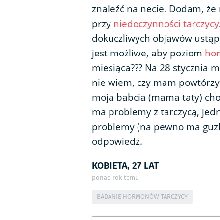
znaleźć na necie. Dodam, że
przy
niedoczynności tarczycy
dokuczliwych objawów ustąpiła
jest możliwe, aby poziom
ho
miesiąca??? Na 28 stycznia
nie wiem, czy mam powtórzyć
moja babcia (mama taty) chor
ma problemy z tarczycą, jedn
problemy (na pewno ma guzki
odpowiedź.
KOBIETA, 27 LAT
ponad rok temu
BADANIE HORMONÓW TARCZYCY