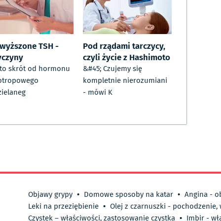
wyższone TSH -
Pod rządami tarczycy,
yczyny
czyli życie z Hashimoto
to skrót od hormonu
&#45; Czujemy się
eotropowego
kompletnie nierozumiani
ielaneg
- mówi K
Objawy grypy
•
Domowe sposoby na katar
•
Angina - o
Leki na przeziębienie
•
Olej z czarnuszki - pochodzenie,
Czystek – właściwości, zastosowanie czystka
•
Imbir - wł