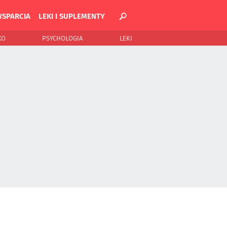
WSPARCIA
LEKI I SUPLEMENTY
KO
PSYCHOLOGIA
LEKI