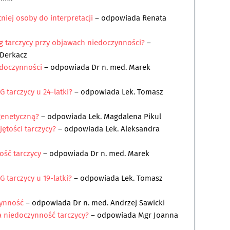
tniej osoby do interpretacji
– odpowiada
Renata
g tarczycy przy objawach niedoczynności?
–
 Derkacz
iedoczynności
– odpowiada
Dr n. med. Marek
 tarczycy u 24-latki?
– odpowiada
Lek. Tomasz
genetyczną?
– odpowiada
Lek. Magdalena Pikul
ętości tarczycy?
– odpowiada
Lek. Aleksandra
ość tarczycy
– odpowiada
Dr n. med. Marek
 tarczycy u 19-latki?
– odpowiada
Lek. Tomasz
zynność
– odpowiada
Dr n. med. Andrzej Sawicki
a niedoczynność tarczycy?
– odpowiada
Mgr Joanna