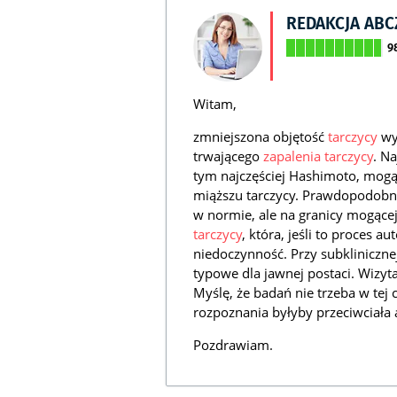
REDAKCJA AB
9
Witam,
zmniejszona objętość
tarczycy
wy
trwającego
zapalenia tarczycy
. N
tym najczęściej Hashimoto, mogą
miąższu tarczycy. Prawdopodobnie
w normie, ale na granicy mogące
tarczycy
, która, jeśli to proces 
niedoczynność. Przy subklinicz
typowe dla jawnej postaci. Wizyt
Myślę, że badań nie trzeba w tej
rozpoznania byłyby przeciwciała 
Pozdrawiam.