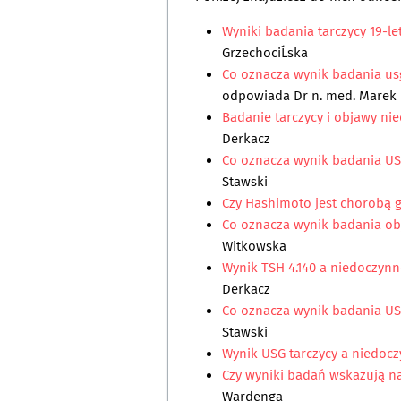
Wyniki badania tarczycy 19-le
GrzechociĹska
Co oznacza wynik badania us
odpowiada
Dr n. med. Marek
Badanie tarczycy i objawy n
Derkacz
Co oznacza wynik badania USG
Stawski
Czy Hashimoto jest chorobą 
Co oznacza wynik badania obj
Witkowska
Wynik TSH 4.140 a niedoczynn
Derkacz
Co oznacza wynik badania USG
Stawski
Wynik USG tarczycy a niedoc
Czy wyniki badań wskazują n
Wardenga