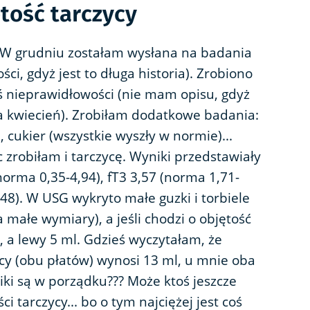
tość tarczycy
. W grudniu zostałam wysłana na badania
ci, gdyż jest to długa historia). Zrobiono
eś nieprawidłowości (nie mam opisu, gdyż
 kwiecień). Zrobiłam dodatkowe badania:
l
, cukier (wszystkie wyszły w normie)...
c zrobiłam i tarczycę. Wyniki przedstawiały
norma 0,35-4,94), fT3 3,57 (norma 1,71-
48). W USG wykryto małe guzki i torbiele
a małe wymiary), a jeśli chodzi o objętość
l, a lewy 5 ml. Gdzieś wyczytałam, że
y (obu płatów) wynosi 13 ml, u mnie oba
niki są w porządku??? Może ktoś jeszcze
i tarczycy... bo o tym najciężej jest coś