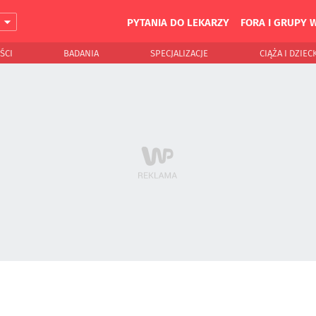
PYTANIA DO LEKARZY
FORA I GRUPY 
J
ŚCI
BADANIA
SPECJALIZACJE
CIĄŻA I DZIEC