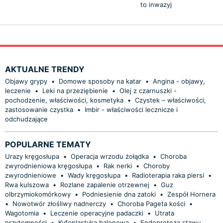
to inwazyj
AKTUALNE TRENDY
Objawy grypy
•
Domowe sposoby na katar
•
Angina - objawy,
leczenie
•
Leki na przeziębienie
•
Olej z czarnuszki -
pochodzenie, właściwości, kosmetyka
•
Czystek – właściwości,
zastosowanie czystka
•
Imbir - właściwości lecznicze i
odchudzające
POPULARNE TEMATY
Urazy kręgosłupa
•
Operacja wrzodu żołądka
•
Choroba
zwyrodnieniowa kręgosłupa
•
Rak nerki
•
Choroby
zwyrodnieniowe
•
Wady kręgosłupa
•
Radioterapia raka piersi
•
Rwa kulszowa
•
Rozlane zapalenie otrzewnej
•
Guz
olbrzymiokomórkowy
•
Podniesienie dna zatoki
•
Zespół Hornera
•
Nowotwór złośliwy nadnerczy
•
Choroba Pageta kości
•
Wagotomia
•
Leczenie operacyjne padaczki
•
Utrata
przytomności
•
Kyfoplastyka balonowa
•
Endoproteza stawu