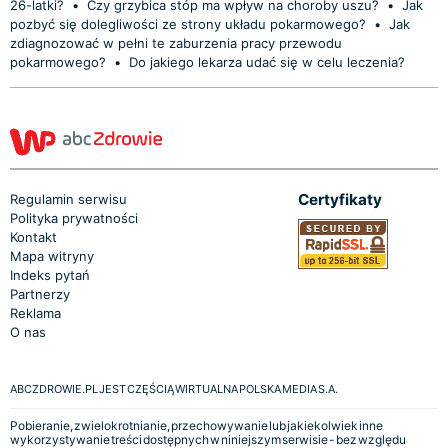
26-latki?
•
Czy grzybica stóp ma wpływ na choroby uszu?
•
Jak
pozbyć się dolegliwości ze strony układu pokarmowego?
•
Jak
zdiagnozować w pełni te zaburzenia pracy przewodu
pokarmowego?
•
Do jakiego lekarza udać się w celu leczenia?
Certyfikaty
Regulamin serwisu
Polityka prywatności
Kontakt
Mapa witryny
Indeks pytań
Partnerzy
Reklama
O nas
ABCZDROWIE.PL JEST CZĘŚCIĄ WIRTUALNA POLSKA MEDIA S.A.
Pobieranie, zwielokrotnianie, przechowywanie lub jakiekolwiek inne
wykorzystywanie treści dostępnych w niniejszym serwisie - bez względu