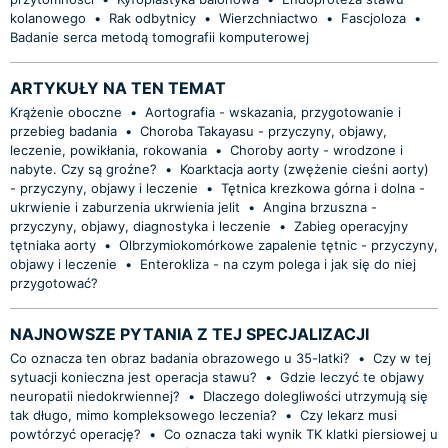
kolanowego
•
Rak odbytnicy
•
Wierzchniactwo
•
Fascjoloza
•
Badanie serca metodą tomografii komputerowej
ARTYKUŁY NA TEN TEMAT
Krążenie oboczne
•
Aortografia - wskazania, przygotowanie i
przebieg badania
•
Choroba Takayasu - przyczyny, objawy,
leczenie, powikłania, rokowania
•
Choroby aorty - wrodzone i
nabyte. Czy są groźne?
•
Koarktacja aorty (zwężenie cieśni aorty)
- przyczyny, objawy i leczenie
•
Tętnica krezkowa górna i dolna -
ukrwienie i zaburzenia ukrwienia jelit
•
Angina brzuszna -
przyczyny, objawy, diagnostyka i leczenie
•
Zabieg operacyjny
tętniaka aorty
•
Olbrzymiokomórkowe zapalenie tętnic - przyczyny,
objawy i leczenie
•
Enterokliza - na czym polega i jak się do niej
przygotować?
NAJNOWSZE PYTANIA Z TEJ SPECJALIZACJI
Co oznacza ten obraz badania obrazowego u 35-latki?
•
Czy w tej
sytuacji konieczna jest operacja stawu?
•
Gdzie leczyć te objawy
neuropatii niedokrwiennej?
•
Dlaczego dolegliwości utrzymują się
tak długo, mimo kompleksowego leczenia?
•
Czy lekarz musi
powtórzyć operację?
•
Co oznacza taki wynik TK klatki piersiowej u