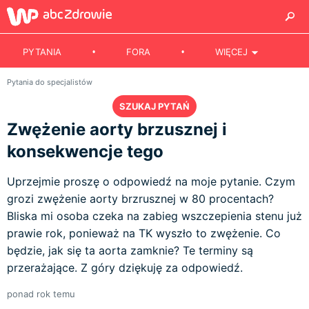
PYTANIA
FORA
WIĘCEJ
Pytania do specjalistów
SZUKAJ PYTAŃ
Zwężenie aorty brzusznej i
konsekwencje tego
Uprzejmie proszę o odpowiedź na moje pytanie. Czym
grozi zwężenie aorty brzrusznej w 80 procentach?
Bliska mi osoba czeka na zabieg wszczepienia stenu już
prawie rok, ponieważ na TK wyszło to zwężenie. Co
będzie, jak się ta aorta zamknie? Te terminy są
przerażające. Z góry dziękuję za odpowiedź.
ponad rok temu