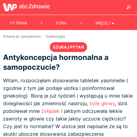
PYTANIA
FORA
WIĘCEJ
Pytania do specjalistów
Ginekologia
SZUKAJ PYTAŃ
Antykoncepcja hormonalna a
samopoczucie?
Witam, rozpoczęłam stosowanie tabletek yasminelle (
zgodnie z tym jak podaje ulotka i poinformował
ginekolog) Biorę je już tydzień i występują u mnie takie
dolegliwości jak zmienność nastroju,
bóle głowy
, dziś
pobolewał mnie
żołądek
i jakbym odczuwała lekkie
zawroty w głowie czy takie jakby uczucie ciężkości?
Czy jest to normalne? W ulotce jest napisane że są to
skutki uboczne stosowania zabezpieczenia