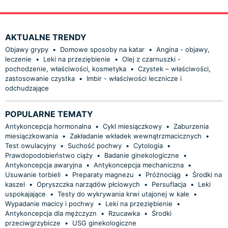
AKTUALNE TRENDY
Objawy grypy
•
Domowe sposoby na katar
•
Angina - objawy,
leczenie
•
Leki na przeziębienie
•
Olej z czarnuszki -
pochodzenie, właściwości, kosmetyka
•
Czystek – właściwości,
zastosowanie czystka
•
Imbir - właściwości lecznicze i
odchudzające
POPULARNE TEMATY
Antykoncepcja hormonalna
•
Cykl miesiączkowy
•
Zaburzenia
miesiączkowania
•
Zakładanie wkładek wewnątrzmacicznych
•
Test owulacyjny
•
Suchość pochwy
•
Cytologia
•
Prawdopodobieństwo ciąży
•
Badanie ginekologiczne
•
Antykoncepcja awaryjna
•
Antykoncepcja mechaniczna
•
Usuwanie torbieli
•
Preparaty magnezu
•
Próżnociąg
•
Środki na
kaszel
•
Opryszczka narządów płciowych
•
Persuflacja
•
Leki
uspokajające
•
Testy do wykrywania krwi utajonej w kale
•
Wypadanie macicy i pochwy
•
Leki na przeziębienie
•
Antykoncepcja dla mężczyzn
•
Rzucawka
•
Środki
przeciwgrzybicze
•
USG ginekologiczne