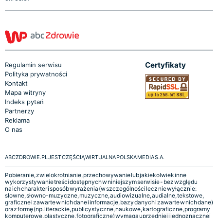
Certyfikaty
Regulamin serwisu
Polityka prywatności
Kontakt
Mapa witryny
Indeks pytań
Partnerzy
Reklama
O nas
ABCZDROWIE.PL JEST CZĘŚCIĄ WIRTUALNA POLSKA MEDIA S.A.
Pobieranie, zwielokrotnianie, przechowywanie lub jakiekolwiek inne
wykorzystywanie treści dostępnych w niniejszym serwisie - bez względu
na ich charakter i sposób wyrażenia (w szczególności lecz nie wyłącznie:
słowne, słowno-muzyczne, muzyczne, audiowizualne, audialne, tekstowe,
graficzne i zawarte w nich dane i informacje, bazy danych i zawarte w nich dane)
oraz formę (np. literackie, publicystyczne, naukowe, kartograficzne, programy
komputerowe, plastyczne, fotograficzne) wymaga uprzedniej i jednoznacznej