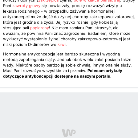
kończyn dolnych (
zakrzepica
żylna),
bóle w klatce piersiowej
. Gdyby
Pani
zawroty głowy
się powtarzały, proszę rozważyć wizytę u
lekarza rodzinnego - w przypadku zażywania hormonalnej
antykoncepcji może dojść do żylnej choroby zakrzepowo-zatorowej,
która jest groźna dla życia. Jej ryzyko rośnie, gdy kobieta ją
stosująca pali
papierosy
! Nie mam zamiaru Pani straszyć, ale
uważam, że powinna Pani znać zagrożenie. Badaniem, które może
wykluczyć wystąpienie żylnej choroby zakrzepowo-zatorowej jest
niski poziom D-dimerów we
krwi
.
Hormonalna antykoncepcja jest bardzo skuteczna i wygodną
metodą zapobiegania ciąży. Jednak obok wielu zalet posiada także
wady. Niektóre osoby bardzo ją sobie chwalą, innym ona nie służy.
Musi Pani rozważyc wszystkie za i przeciw.
Polecam artykuły
dotyczące antykoncepcji dostepne na naszym portalu.