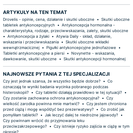
ARTYKUŁY NA TEN TEMAT
Drovelis - opinie, cena, działanie i skutki uboczne
•
Skutki uboczne
tabletek antykoncepcyjnych
•
Antykoncepcja hormonalna -
charakterystyka, rodzaje, przeciwwskazania, zalety, skutki uboczne
•
Antykoncepcja a żylaki
•
Atywia Daily - skład, działanie,
wskazania i przeciwwskazania
•
Skutki uboczne wkładki
wewnątrzmacicznej
•
Pigułki antykoncepcyjne jednofazowe
•
Tabletki antykoncepcyjne a piersi
•
Novynette - wskazania,
dawkowanie, skutki uboczne
•
Skutki antykoncepcji hormonalnej
NAJNOWSZE PYTANIA Z TEJ SPECJALIZACJI
Czy jest jednak szansa, że wszystko będzie dobrze?
•
Co
oznaczają te wyniki badania wycinka pobranego podczas
histeroskopii?
•
Czy tabletki działają prawidłowo w tej sytuacji?
•
Czy zostanie zachowana ochrona antykoncepcyjna?
•
Czy
wielkość zarodka powinna mnie martwić?
•
Czy jestem chroniona
przed ciążą i mogę współżyć bez prezerwatywy?
•
Co zrobić jak
pomyliłam tabletki?
•
Jak leczyć dalej te niedrożne jajowody?
•
Czy powinnam wrócić do przyjmowania leku
przeciwzakrzepowego?
•
Czy istnieje ryzyko zajścia w ciążę w tym
okresie?