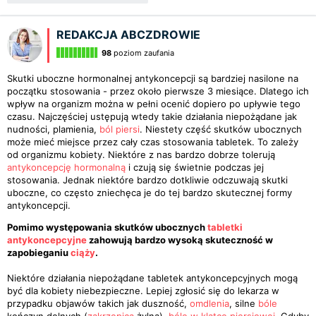
REDAKCJA ABCZDROWIE
98
poziom zaufania
Skutki uboczne hormonalnej antykoncepcji są bardziej nasilone na
początku stosowania - przez około pierwsze 3 miesiące. Dlatego ich
wpływ na organizm można w pełni ocenić dopiero po upływie tego
czasu. Najczęściej ustępują wtedy takie działania niepożądane jak
nudności, plamienia,
ból piersi
. Niestety część skutków ubocznych
może mieć miejsce przez cały czas stosowania tabletek. To zależy
od organizmu kobiety. Niektóre z nas bardzo dobrze tolerują
antykoncepcję hormonalną
i czują się świetnie podczas jej
stosowania. Jednak niektóre bardzo dotkliwie odczuwają skutki
uboczne, co często zniechęca je do tej bardzo skutecznej formy
antykoncepcji.
Pomimo występowania skutków ubocznych
tabletki
antykoncepcyjne
zahowują bardzo wysoką skuteczność w
zapobieganiu
ciąży
.
Niektóre działania niepożądane tabletek antykoncepcyjnych mogą
być dla kobiety niebezpieczne. Lepiej zgłosić się do lekarza w
przypadku objawów takich jak duszność,
omdlenia
, silne
bóle