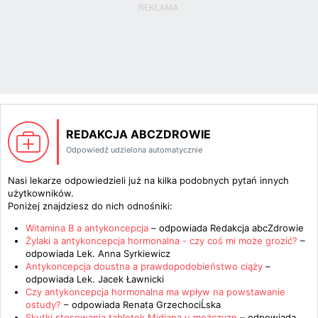
REDAKCJA ABCZDROWIE
Odpowiedź udzielona automatycznie
Nasi lekarze odpowiedzieli już na kilka podobnych pytań innych
użytkowników.
Poniżej znajdziesz do nich odnośniki:
Witamina B a antykoncepcja
– odpowiada
Redakcja abcZdrowie
Żylaki a antykoncepcja hormonalna - czy coś mi może grozić?
–
odpowiada
Lek. Anna Syrkiewicz
Antykoncepcja doustna a prawdopodobieństwo ciąży
–
odpowiada
Lek. Jacek Ławnicki
Czy antykoncepcja hormonalna ma wpływ na powstawanie
ostudy?
– odpowiada
Renata GrzechociĹska
Skutki stosowania tabletek Midiana u mężczyzn
– odpowiada