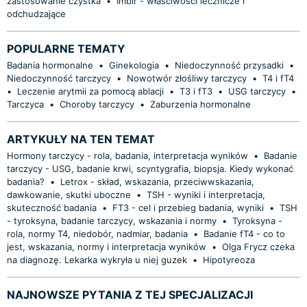
zastosowanie czystka
•
Imbir - właściwości lecznicze i
odchudzające
POPULARNE TEMATY
Badania hormonalne
•
Ginekologia
•
Niedoczynność przysadki
•
Niedoczynność tarczycy
•
Nowotwór złośliwy tarczycy
•
T4 i fT4
•
Leczenie arytmii za pomocą ablacji
•
T3 i fT3
•
USG tarczycy
•
Tarczyca
•
Choroby tarczycy
•
Zaburzenia hormonalne
ARTYKUŁY NA TEN TEMAT
Hormony tarczycy - rola, badania, interpretacja wyników
•
Badanie
tarczycy - USG, badanie krwi, scyntygrafia, biopsja. Kiedy wykonać
badania?
•
Letrox - skład, wskazania, przeciwwskazania,
dawkowanie, skutki uboczne
•
TSH - wyniki i interpretacja,
skuteczność badania
•
FT3 - cel i przebieg badania, wyniki
•
TSH
- tyroksyna, badanie tarczycy, wskazania i normy
•
Tyroksyna -
rola, normy T4, niedobór, nadmiar, badania
•
Badanie fT4 - co to
jest, wskazania, normy i interpretacja wyników
•
Olga Frycz czeka
na diagnozę. Lekarka wykryła u niej guzek
•
Hipotyreoza
NAJNOWSZE PYTANIA Z TEJ SPECJALIZACJI