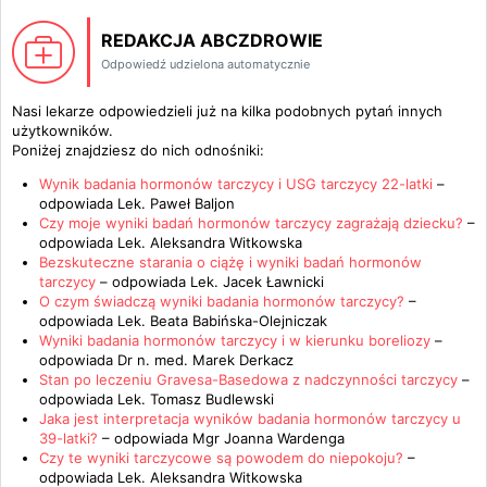
REDAKCJA ABCZDROWIE
Odpowiedź udzielona automatycznie
Nasi lekarze odpowiedzieli już na kilka podobnych pytań innych
użytkowników.
Poniżej znajdziesz do nich odnośniki:
Wynik badania hormonów tarczycy i USG tarczycy 22-latki
–
odpowiada
Lek. Paweł Baljon
Czy moje wyniki badań hormonów tarczycy zagrażają dziecku?
–
odpowiada
Lek. Aleksandra Witkowska
Bezskuteczne starania o ciążę i wyniki badań hormonów
tarczycy
– odpowiada
Lek. Jacek Ławnicki
O czym świadczą wyniki badania hormonów tarczycy?
–
odpowiada
Lek. Beata Babińska-Olejniczak
Wyniki badania hormonów tarczycy i w kierunku boreliozy
–
odpowiada
Dr n. med. Marek Derkacz
Stan po leczeniu Gravesa-Basedowa z nadczynności tarczycy
–
odpowiada
Lek. Tomasz Budlewski
Jaka jest interpretacja wyników badania hormonów tarczycy u
39-latki?
– odpowiada
Mgr Joanna Wardenga
Czy te wyniki tarczycowe są powodem do niepokoju?
–
odpowiada
Lek. Aleksandra Witkowska