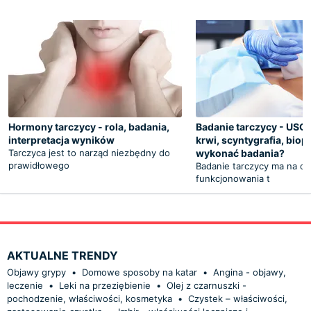
Hormony tarczycy - rola, badania,
Badanie tarczycy - USG,
interpretacja wyników
krwi, scyntygrafia, biop
Tarczyca jest to narząd niezbędny do
wykonać badania?
prawidłowego
Badanie tarczycy ma na ce
funkcjonowania t
AKTUALNE TRENDY
Objawy grypy
•
Domowe sposoby na katar
•
Angina - objawy,
leczenie
•
Leki na przeziębienie
•
Olej z czarnuszki -
pochodzenie, właściwości, kosmetyka
•
Czystek – właściwości,