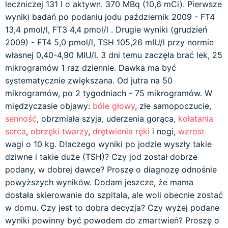
leczniczej 131 I o aktywn. 370 MBq (10,6 mCi). Pierwsze
wyniki badań po podaniu jodu październik 2009 - FT4
13,4 pmol/l, FT3 4,4 pmol/l . Drugie wyniki (grudzień
2009) - FT4 5,0 pmol/l, TSH 105,26 mIU/l przy normie
własnej 0,40-4,90 MIU/l. 3 dni temu zaczęła brać lek, 25
mikrogramów 1 raz dziennie. Dawka ma być
systematycznie zwiększana. Od jutra na 50
mikrogramów, po 2 tygodniach - 75 mikrogramów. W
międzyczasie objawy:
bóle głowy
, złe samopoczucie,
senność
, obrzmiała szyja, uderzenia gorąca,
kołatania
serca
,
obrzęki
twarzy
,
drętwienia ręki
i nogi,
wzrost
wagi o 10 kg. Dlaczego wyniki po jodzie wyszły takie
dziwne i takie duże (TSH)? Czy jod został dobrze
podany, w dobrej dawce? Proszę o diagnozę odnośnie
powyższych wyników. Dodam jeszcze, że mama
dostała skierowanie do szpitala, ale woli obecnie zostać
w domu. Czy jest to dobra decyzja? Czy wyżej podane
wyniki powinny być powodem do zmartwień? Proszę o