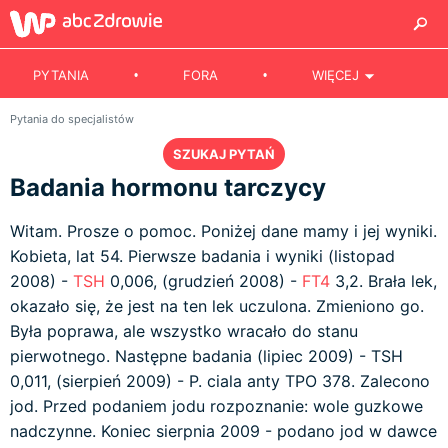
PYTANIA
FORA
WIĘCEJ
Pytania do specjalistów
SZUKAJ PYTAŃ
Badania hormonu tarczycy
Witam. Prosze o pomoc. Poniżej dane mamy i jej wyniki.
Kobieta, lat 54. Pierwsze badania i wyniki (listopad
2008) -
TSH
0,006, (grudzień 2008) -
FT4
3,2. Brała lek,
okazało się, że jest na ten lek uczulona. Zmieniono go.
Była poprawa, ale wszystko wracało do stanu
pierwotnego. Następne badania (lipiec 2009) - TSH
0,011, (sierpień 2009) - P. ciala anty TPO 378. Zalecono
jod. Przed podaniem jodu rozpoznanie: wole guzkowe
nadczynne. Koniec sierpnia 2009 - podano jod w dawce