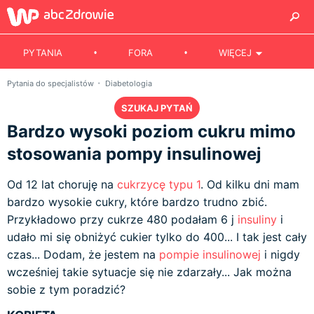
PYTANIA
FORA
WIĘCEJ
Pytania do specjalistów
Diabetologia
SZUKAJ PYTAŃ
Bardzo wysoki poziom cukru mimo
stosowania pompy insulinowej
Od 12 lat choruję na
cukrzycę typu 1
. Od kilku dni mam
bardzo wysokie cukry, które bardzo trudno zbić.
Przykładowo przy cukrze 480 podałam 6 j
insuliny
i
udało mi się obniżyć cukier tylko do 400... I tak jest cały
czas... Dodam, że jestem na
pompie insulinowej
i nigdy
wcześniej takie sytuacje się nie zdarzały... Jak można
sobie z tym poradzić?