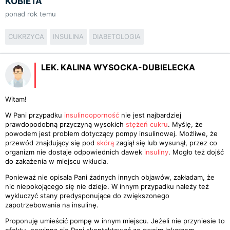
KOBIETA
ponad rok temu
CUKRZYCA
INSULINA
DIABETOLOGIA
LEK. KALINA WYSOCKA-DUBIELECKA
Witam!
W Pani przypadku
insulinooporność
nie jest najbardziej
prawdopodobną przyczyną wysokich
stężeń cukru
. Myślę, że
powodem jest problem dotyczący pompy insulinowej. Możliwe, że
przewód znajdujący się pod
skórą
zagiął się lub wysunął, przez co
organizm nie dostaje odpowiednich dawek
insuliny
. Mogło też dojść
do zakażenia w miejscu wkłucia.
Ponieważ nie opisała Pani żadnych innych objawów, zakładam, że
nic niepokojącego się nie dzieje. W innym przypadku należy też
wykluczyć stany predysponujące do zwiększonego
zapotrzebowania na insulinę.
Proponuję umieścić pompę w innym miejscu. Jeżeli nie przyniesie to