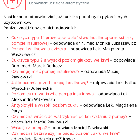
Odpowiedź udzielona automatycznie
Nasi lekarze odpowiedzieli już na kilka podobnych pytań innych
użytkowników.
Poniżej znajdziesz do nich odnośniki:
Cukrzyca typu 1 i prawdopodobieństwo insulinooporności przy
pompie insulinowej
– odpowiada
dr n. med Monika Łukaszewicz
Pompa insulinowa u dziecka
– odpowiada
Lek. Małgorzata
Waszkiewicz
Cukrzyca typu 2 a wysoki poziom glukozy we krwi
– odpowiada
Dr n. med. Marek Derkacz
Czy mogę mieć pompę insulinową?
– odpowiada
Maciej
Pawłowski
Jakie badania przed pompą insulinową?
– odpowiada
Lek. Kalina
Wysocka-Dubielecka
Poziom cukru we krwi a pompa insulinowa
– odpowiada
Lek.
Aleksandra Witkowska
Antybiotyki a wysoki poziom cukru
– odpowiada
Lek. Magdalena
Parys
Czy można wrócić do wstrzyknięć po korzystaniu z pompy?
–
odpowiada
Maciej Pawłowski
Wakacje z pompą?
– odpowiada
Maciej Pawłowski
Czy można bezinwazyjnie badać poziom cukru we krwi?
–
odpowiada
Redakcja abcZdrowie