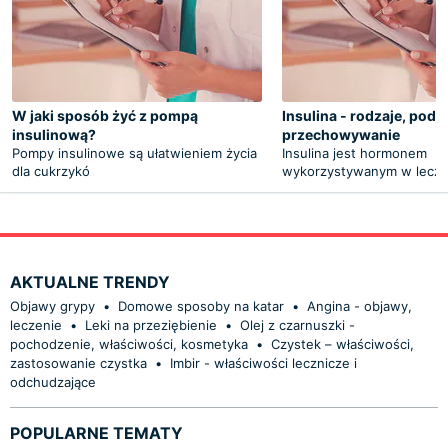
W jaki sposób żyć z pompą
Insulina - rodzaje, poda
insulinową?
przechowywanie
Pompy insulinowe są ułatwieniem życia
Insulina jest hormonem
dla cukrzykó
wykorzystywanym w lecze
AKTUALNE TRENDY
Objawy grypy
•
Domowe sposoby na katar
•
Angina - objawy,
leczenie
•
Leki na przeziębienie
•
Olej z czarnuszki -
pochodzenie, właściwości, kosmetyka
•
Czystek – właściwości,
zastosowanie czystka
•
Imbir - właściwości lecznicze i
odchudzające
POPULARNE TEMATY