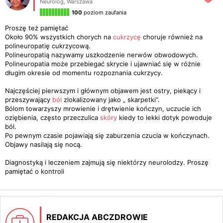
Neurolog
,
Warszawa
100
poziom zaufania
Proszę też pamiętać
Około 90% wszystkich chorych na
cukrzycę
choruje również na
polineuropatię cukrzycową.
Polineuropatią nazywamy uszkodzenie nerwów obwodowych.
Polineuropatia może przebiegać skrycie i ujawniać się w różnie
długim okresie od momentu rozpoznania cukrzycy.
Najczęściej pierwszym i głównym objawem jest ostry, piekący i
przeszywający
ból
zlokalizowany jako „ skarpetki”.
Bólom towarzyszy mrowienie i drętwienie kończyn, uczucie ich
oziębienia, często przeczulica
skóry
kiedy to lekki dotyk powoduje
ból.
Po pewnym czasie pojawiają się zaburzenia czucia w kończynach.
Objawy nasilają się nocą.
Diagnostyką i leczeniem zajmują się niektórzy neurolodzy. Proszę
pamiętać o kontroli
REDAKCJA ABCZDROWIE