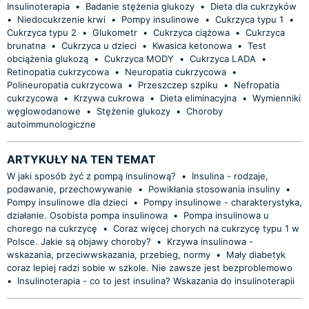
Insulinoterapia
•
Badanie stężenia glukozy
•
Dieta dla cukrzyków
•
Niedocukrzenie krwi
•
Pompy insulinowe
•
Cukrzyca typu 1
•
Cukrzyca typu 2
•
Glukometr
•
Cukrzyca ciążowa
•
Cukrzyca
brunatna
•
Cukrzyca u dzieci
•
Kwasica ketonowa
•
Test
obciążenia glukozą
•
Cukrzyca MODY
•
Cukrzyca LADA
•
Retinopatia cukrzycowa
•
Neuropatia cukrzycowa
•
Polineuropatia cukrzycowa
•
Przeszczep szpiku
•
Nefropatia
cukrzycowa
•
Krzywa cukrowa
•
Dieta eliminacyjna
•
Wymienniki
węglowodanowe
•
Stężenie glukozy
•
Choroby
autoimmunologiczne
ARTYKUŁY NA TEN TEMAT
W jaki sposób żyć z pompą insulinową?
•
Insulina - rodzaje,
podawanie, przechowywanie
•
Powikłania stosowania insuliny
•
Pompy insulinowe dla dzieci
•
Pompy insulinowe - charakterystyka,
działanie. Osobista pompa insulinowa
•
Pompa insulinowa u
chorego na cukrzycę
•
Coraz więcej chorych na cukrzycę typu 1 w
Polsce. Jakie są objawy choroby?
•
Krzywa insulinowa -
wskazania, przeciwwskazania, przebieg, normy
•
Mały diabetyk
coraz lepiej radzi sobie w szkole. Nie zawsze jest bezproblemowo
•
Insulinoterapia - co to jest insulina? Wskazania do insulinoterapii