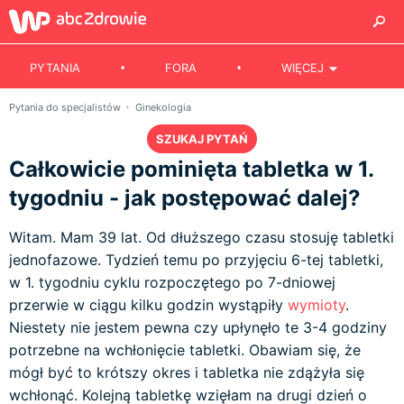
PYTANIA
FORA
WIĘCEJ
Pytania do specjalistów
Ginekologia
SZUKAJ PYTAŃ
Całkowicie pominięta tabletka w 1.
tygodniu - jak postępować dalej?
Witam. Mam 39 lat. Od dłuższego czasu stosuję tabletki
jednofazowe. Tydzień temu po przyjęciu 6-tej tabletki,
w 1. tygodniu cyklu rozpoczętego po 7-dniowej
przerwie w ciągu kilku godzin wystąpiły
wymioty
.
Niestety nie jestem pewna czy upłynęło te 3-4 godziny
potrzebne na wchłonięcie tabletki. Obawiam się, że
mógł być to krótszy okres i tabletka nie zdążyła się
wchłonąć. Kolejną tabletkę wzięłam na drugi dzień o