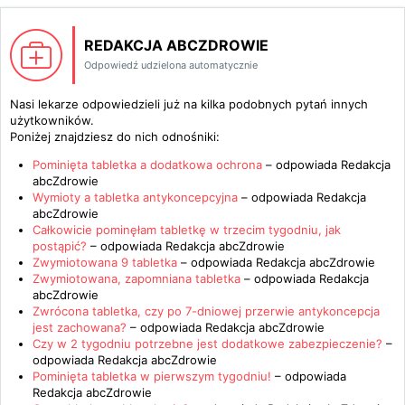
REDAKCJA ABCZDROWIE
Odpowiedź udzielona automatycznie
Nasi lekarze odpowiedzieli już na kilka podobnych pytań innych
użytkowników.
Poniżej znajdziesz do nich odnośniki:
Pominięta tabletka a dodatkowa ochrona
– odpowiada
Redakcja
abcZdrowie
Wymioty a tabletka antykoncepcyjna
– odpowiada
Redakcja
abcZdrowie
Całkowicie pominęłam tabletkę w trzecim tygodniu, jak
postąpić?
– odpowiada
Redakcja abcZdrowie
Zwymiotowana 9 tabletka
– odpowiada
Redakcja abcZdrowie
Zwymiotowana, zapomniana tabletka
– odpowiada
Redakcja
abcZdrowie
Zwrócona tabletka, czy po 7-dniowej przerwie antykoncepcja
jest zachowana?
– odpowiada
Redakcja abcZdrowie
Czy w 2 tygodniu potrzebne jest dodatkowe zabezpieczenie?
–
odpowiada
Redakcja abcZdrowie
Pominięta tabletka w pierwszym tygodniu!
– odpowiada
Redakcja abcZdrowie