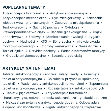
POPULARNE TEMATY
Antykoncepcja hormonalna
•
Antykoncepcja awaryjna
•
Antykoncepcja mechaniczna
•
Cykl miesiączkowy
•
Zakładanie
wkładek wewnątrzmacicznych
•
Zaburzenia miesiączkowania
•
Test owulacyjny
•
Suchość pochwy
•
Cytologia
•
Prawdopodobieństwo ciąży
•
Badanie ginekologiczne
•
Krążki
dopochwowe
•
Upławy
•
Monitorowanie owulacji
•
Irygacje
pochwy
•
Nudności
•
KTG
•
Ból brzucha
•
Infekcje układu
moczowo-płciowego
•
Choroby weneryczne
•
Wazektomia
•
Torbiel jajnika
•
Grzybica pochwy
•
Badanie hormonów tarczycy
•
Globulki antykoncepcyjne
•
Badania przed ciążą
ARTYKUŁY NA TEN TEMAT
Tabletki antykoncepcyjne - rodzaje, zalety i wady
•
Pominięta
tabletka antykoncepcyjna
•
Co robić w przypadku spóźnionej
tabletki?
•
Wady i zalety antykoncepcji hormonalnej
•
Zapomniana
tabletka antykoncepcyjna
•
Rodzaje tabletek antykoncepcyjnych
•
Tabletki pięciofazowe
•
Antykoncepcja hormonalna -
charakterystyka, rodzaje, przeciwwskazania, zalety, skutki uboczne
•
Najczęstsze pytania o antykoncepcję doustną. Odpowiadają
eksperci WP abcZdrowie
•
Pigułki antykoncepcyjne trójfazowe