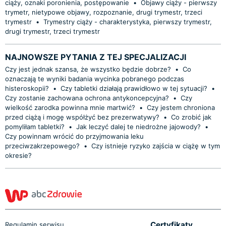
ciąży, oznaki poronienia, postępowanie
•
Objawy ciąży - pierwszy
trymetr, nietypowe objawy, rozpoznanie, drugi trymestr, trzeci
trymestr
•
Trymestry ciąży - charakterystyka, pierwszy trymestr,
drugi trymestr, trzeci trymestr
NAJNOWSZE PYTANIA Z TEJ SPECJALIZACJI
Czy jest jednak szansa, że wszystko będzie dobrze?
•
Co
oznaczają te wyniki badania wycinka pobranego podczas
histeroskopii?
•
Czy tabletki działają prawidłowo w tej sytuacji?
•
Czy zostanie zachowana ochrona antykoncepcyjna?
•
Czy
wielkość zarodka powinna mnie martwić?
•
Czy jestem chroniona
przed ciążą i mogę współżyć bez prezerwatywy?
•
Co zrobić jak
pomyliłam tabletki?
•
Jak leczyć dalej te niedrożne jajowody?
•
Czy powinnam wrócić do przyjmowania leku
przeciwzakrzepowego?
•
Czy istnieje ryzyko zajścia w ciążę w tym
okresie?
Certyfikaty
Regulamin serwisu