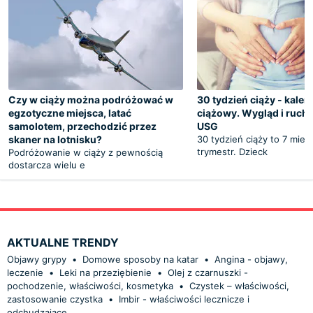
Czy w ciąży można podróżować w
30 tydzień ciąży - kalen
egzotyczne miejsca, latać
ciążowy. Wygląd i ruchy
samolotem, przechodzić przez
USG
skaner na lotnisku?
30 tydzień ciąży to 7 miesi
trymestr. Dzieck
Podróżowanie w ciąży z pewnością
dostarcza wielu e
AKTUALNE TRENDY
Objawy grypy
•
Domowe sposoby na katar
•
Angina - objawy,
leczenie
•
Leki na przeziębienie
•
Olej z czarnuszki -
pochodzenie, właściwości, kosmetyka
•
Czystek – właściwości,
zastosowanie czystka
•
Imbir - właściwości lecznicze i
odchudzające