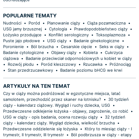
POPULARNE TEMATY
Nudności
•
Poród
•
Planowanie ciąży
•
Ciąża pozamaciczna
•
USG jamy brzusznej
•
Cytologia
•
Prawdopodobieństwo ciąży
•
Łożysko przodujące
•
Konflikt serologiczny
•
Toksoplazmoza
•
Puste jajo płodowe
•
USG ciąży
•
Badanie ginekologiczne
•
Poronienie
•
Ból brzucha
•
Cesarskie cięcie
•
Seks w ciąży
•
Badanie cytologiczne
•
Objawy ciąży
•
Kobieta
•
Cukrzyca
ciążowa
•
Badanie przeciwciał odpornościowych u kobiet w ciąży
•
Rozwój płodu
•
Poród kleszczowy
•
Rzucawka
•
Próżnociąg
•
Stan przedrzucawkowy
•
Badanie poziomu bHCG we krwi
ARTYKUŁY NA TEN TEMAT
Czy w ciąży można podróżować w egzotyczne miejsca, latać
samolotem, przechodzić przez skaner na lotnisku?
•
30 tydzień
ciąży - kalendarz ciążowy. Wygląd i ruchy dziecka, USG
•
Przedwczesne odklejenie łożyska - objawy, zagrożenie, co robić
•
USG w ciąży - opis badania, ocena rozwoju ciąży
•
32 tydzień
ciąży - kalendarz ciąży. Wygląd dziecka, wielkość brzucha
•
Przedwczesne oddzielenie się łożyska
•
Który to miesiąc ciąży - I
trymestr, II trymestr, III trymestr
•
Ból podbrzusza w ciąży - etapy