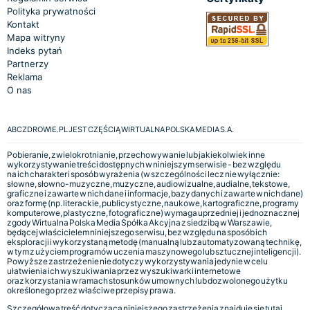
Polityka prywatności
Kontakt
Mapa witryny
Indeks pytań
Partnerzy
Reklama
O nas
ABCZDROWIE.PL JEST CZĘŚCIĄ WIRTUALNA POLSKA MEDIA S.A.
Pobieranie, zwielokrotnianie, przechowywanie lub jakiekolwiek inne
wykorzystywanie treści dostępnych w niniejszym serwisie - bez względu
na ich charakter i sposób wyrażenia (w szczególności lecz nie wyłącznie:
słowne, słowno-muzyczne, muzyczne, audiowizualne, audialne, tekstowe,
graficzne i zawarte w nich dane i informacje, bazy danych i zawarte w nich dane)
oraz formę (np. literackie, publicystyczne, naukowe, kartograficzne, programy
komputerowe, plastyczne, fotograficzne) wymaga uprzedniej i jednoznacznej
zgody Wirtualna Polska Media Spółka Akcyjna z siedzibą w Warszawie,
będącej właścicielem niniejszego serwisu, bez względu na sposób ich
eksploracji i wykorzystaną metodę (manualną lub zautomatyzowaną technikę,
w tym z użyciem programów uczenia maszynowego lub sztucznej inteligencji).
Powyższe zastrzeżenie nie dotyczy wykorzystywania jedynie w celu
ułatwienia ich wyszukiwania przez wyszukiwarki internetowe
oraz korzystania w ramach stosunków umownych lub dozwolonego użytku
określonego przez właściwe przepisy prawa.
Szczegółowa treść dotycząca niniejszego zastrzeżenia znajduje się
tutaj.