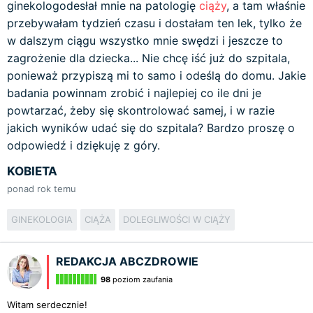
ginekologodesłał mnie na patologię
ciąży
, a tam właśnie
przebywałam tydzień czasu i dostałam ten lek, tylko że
w dalszym ciągu wszystko mnie swędzi i jeszcze to
zagrożenie dla dziecka... Nie chcę iść już do szpitala,
ponieważ przypiszą mi to samo i odeślą do domu. Jakie
badania powinnam zrobić i najlepiej co ile dni je
powtarzać, żeby się skontrolować samej, i w razie
jakich wyników udać się do szpitala? Bardzo proszę o
odpowiedź i dziękuję z góry.
KOBIETA
ponad rok temu
GINEKOLOGIA
CIĄŻA
DOLEGLIWOŚCI W CIĄŻY
REDAKCJA ABCZDROWIE
98
poziom zaufania
Witam serdecznie!