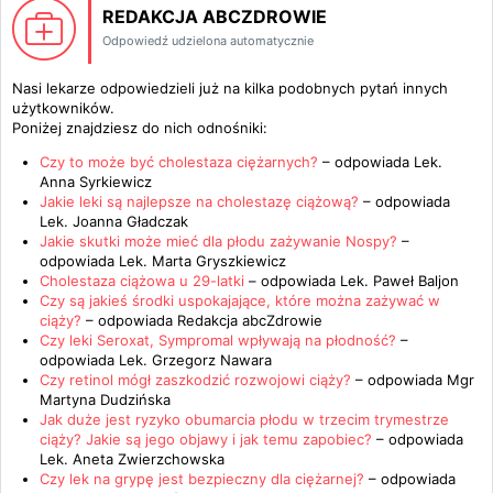
REDAKCJA ABCZDROWIE
Odpowiedź udzielona automatycznie
Nasi lekarze odpowiedzieli już na kilka podobnych pytań innych
użytkowników.
Poniżej znajdziesz do nich odnośniki:
Czy to może być cholestaza ciężarnych?
– odpowiada
Lek.
Anna Syrkiewicz
Jakie leki są najlepsze na cholestazę ciążową?
– odpowiada
Lek. Joanna Gładczak
Jakie skutki może mieć dla płodu zażywanie Nospy?
–
odpowiada
Lek. Marta Gryszkiewicz
Cholestaza ciążowa u 29-latki
– odpowiada
Lek. Paweł Baljon
Czy są jakieś środki uspokajające, które można zażywać w
ciąży?
– odpowiada
Redakcja abcZdrowie
Czy leki Seroxat, Sympromal wpływają na płodność?
–
odpowiada
Lek. Grzegorz Nawara
Czy retinol mógł zaszkodzić rozwojowi ciąży?
– odpowiada
Mgr
Martyna Dudzińska
Jak duże jest ryzyko obumarcia płodu w trzecim trymestrze
ciąży? Jakie są jego objawy i jak temu zapobiec?
– odpowiada
Lek. Aneta Zwierzchowska
Czy lek na grypę jest bezpieczny dla ciężarnej?
– odpowiada