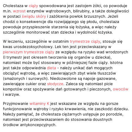
Cholestaza w
ciąży
spowodowana jest zastojem żółci, co powoduje
m.in.
wzrost
enzymów wątrobowych, bilirubiny, a także dolegliwości
w postaci
świądu skóry
i zażółcenia powłok brzusznych. Jeżeli
chodzi o konsekwencje dla rozwijającego się płodu, cholestaza
powoduje przyspieszenie starzenia się łożyska, a więc należy
szczególnie monitorować stan dziecka i wydolność łożyska.
W leczeniu, szczególnie w ostatnim
trymestrze ciąży
, stosuje się
kwas urosdezoksycholowy. Lek ten jest przeciwskazany w
pierwszym trymestrze ciąży
ze względu na ryzyko wad wrodzonych
(I trymestr jest okresem tworzenia się organów u dziecka),
natomiast może być stosowany w późniejszej fazie ciąży. Istotna
jest także odpowiednia
dieta
- należy unikać dań mogących
obciążyć wątrobę, a więc zawierających zbyt wiele tłuszczów
(smażonych i surowych). Niedozwolone są napoje gazowane,
zawierające cukier oraz
słodycze
. Zaleca się natomiast picie
kompotów oraz spożywanie dań gotowanych i pieczonych,
owoców
i warzyw.
Przyjmowanie
witaminy K
jest wskazane ze względu na gorsze
funkcjonowanie wątroby i ryzyko krwawienia, nie zaszkodzi dziecku.
Należy pamiętać, że cholestaza ciężarnych ustępuje po porodzie,
natomiast jest przeciwskazaniem do stosowania doustnych
środkow antykoncepcyjnych.