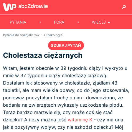
PYTANIA
FORA
WIĘCEJ
Pytania do specjalistów
Ginekologia
SZUKAJ PYTAŃ
Cholestaza ciężarnych
Witam, jestem obecnie w 39 tygodniu ciąży i wykryto u
mnie w 37 tygodniu ciąży cholestazę ciążową.
Dostałam lek stosowany w cholestazie, zjadłam 43
tabletki, ale mam wielkie obawy, co do jego stosowania,
ponieważ poczytałam trochę o nim i dowiedziono, że
badania na zwierzętach wykazały uszkodzenia płodu.
Teraz bardzo martwię się, czy może coś się stać
dziecku? A i czy można jeść
witaminę K
- czy ma ona
jakiś pozytywny wpływ, czy nie szkodzi dziecku? Mój