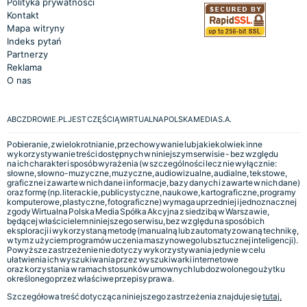
Polityka prywatności
Kontakt
Mapa witryny
Indeks pytań
Partnerzy
Reklama
O nas
ABCZDROWIE.PL JEST CZĘŚCIĄ WIRTUALNA POLSKA MEDIA S.A.
Pobieranie, zwielokrotnianie, przechowywanie lub jakiekolwiek inne
wykorzystywanie treści dostępnych w niniejszym serwisie - bez względu
na ich charakter i sposób wyrażenia (w szczególności lecz nie wyłącznie:
słowne, słowno-muzyczne, muzyczne, audiowizualne, audialne, tekstowe,
graficzne i zawarte w nich dane i informacje, bazy danych i zawarte w nich dane)
oraz formę (np. literackie, publicystyczne, naukowe, kartograficzne, programy
komputerowe, plastyczne, fotograficzne) wymaga uprzedniej i jednoznacznej
zgody Wirtualna Polska Media Spółka Akcyjna z siedzibą w Warszawie,
będącej właścicielem niniejszego serwisu, bez względu na sposób ich
eksploracji i wykorzystaną metodę (manualną lub zautomatyzowaną technikę,
w tym z użyciem programów uczenia maszynowego lub sztucznej inteligencji).
Powyższe zastrzeżenie nie dotyczy wykorzystywania jedynie w celu
ułatwienia ich wyszukiwania przez wyszukiwarki internetowe
oraz korzystania w ramach stosunków umownych lub dozwolonego użytku
określonego przez właściwe przepisy prawa.
Szczegółowa treść dotycząca niniejszego zastrzeżenia znajduje się
tutaj.