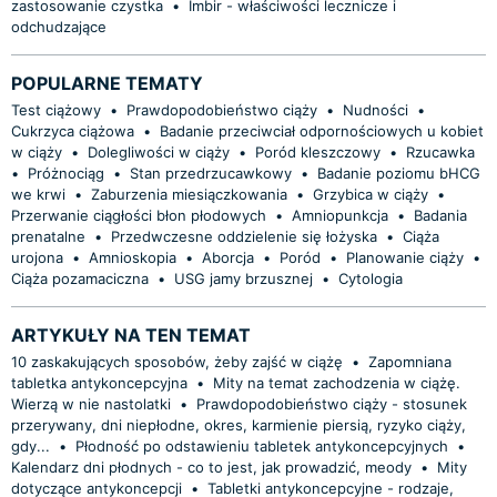
zastosowanie czystka
•
Imbir - właściwości lecznicze i
odchudzające
POPULARNE TEMATY
Test ciążowy
•
Prawdopodobieństwo ciąży
•
Nudności
•
Cukrzyca ciążowa
•
Badanie przeciwciał odpornościowych u kobiet
w ciąży
•
Dolegliwości w ciąży
•
Poród kleszczowy
•
Rzucawka
•
Próżnociąg
•
Stan przedrzucawkowy
•
Badanie poziomu bHCG
we krwi
•
Zaburzenia miesiączkowania
•
Grzybica w ciąży
•
Przerwanie ciągłości błon płodowych
•
Amniopunkcja
•
Badania
prenatalne
•
Przedwczesne oddzielenie się łożyska
•
Ciąża
urojona
•
Amnioskopia
•
Aborcja
•
Poród
•
Planowanie ciąży
•
Ciąża pozamaciczna
•
USG jamy brzusznej
•
Cytologia
ARTYKUŁY NA TEN TEMAT
10 zaskakujących sposobów, żeby zajść w ciążę
•
Zapomniana
tabletka antykoncepcyjna
•
Mity na temat zachodzenia w ciążę.
Wierzą w nie nastolatki
•
Prawdopodobieństwo ciąży - stosunek
przerywany, dni niepłodne, okres, karmienie piersią, ryzyko ciąży,
gdy...
•
Płodność po odstawieniu tabletek antykoncepcyjnych
•
Kalendarz dni płodnych - co to jest, jak prowadzić, meody
•
Mity
dotyczące antykoncepcji
•
Tabletki antykoncepcyjne - rodzaje,