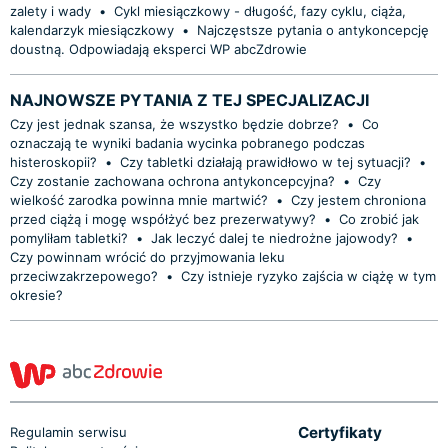
zalety i wady
•
Cykl miesiączkowy - długość, fazy cyklu, ciąża,
kalendarzyk miesiączkowy
•
Najczęstsze pytania o antykoncepcję
doustną. Odpowiadają eksperci WP abcZdrowie
NAJNOWSZE PYTANIA Z TEJ SPECJALIZACJI
Czy jest jednak szansa, że wszystko będzie dobrze?
•
Co
oznaczają te wyniki badania wycinka pobranego podczas
histeroskopii?
•
Czy tabletki działają prawidłowo w tej sytuacji?
•
Czy zostanie zachowana ochrona antykoncepcyjna?
•
Czy
wielkość zarodka powinna mnie martwić?
•
Czy jestem chroniona
przed ciążą i mogę współżyć bez prezerwatywy?
•
Co zrobić jak
pomyliłam tabletki?
•
Jak leczyć dalej te niedrożne jajowody?
•
Czy powinnam wrócić do przyjmowania leku
przeciwzakrzepowego?
•
Czy istnieje ryzyko zajścia w ciążę w tym
okresie?
Certyfikaty
Regulamin serwisu