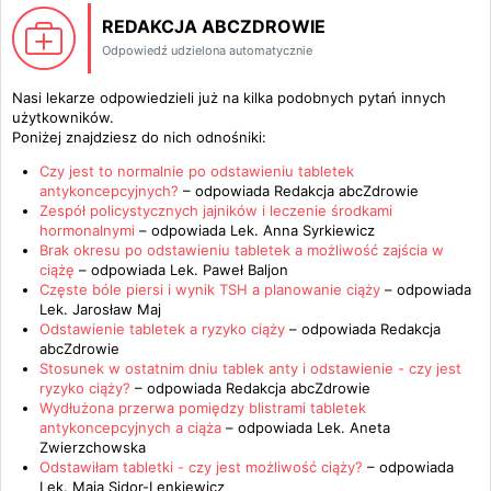
REDAKCJA ABCZDROWIE
Odpowiedź udzielona automatycznie
Nasi lekarze odpowiedzieli już na kilka podobnych pytań innych
użytkowników.
Poniżej znajdziesz do nich odnośniki:
Czy jest to normalnie po odstawieniu tabletek
antykoncepcyjnych?
– odpowiada
Redakcja abcZdrowie
Zespół policystycznych jajników i leczenie środkami
hormonalnymi
– odpowiada
Lek. Anna Syrkiewicz
Brak okresu po odstawieniu tabletek a możliwość zajścia w
ciążę
– odpowiada
Lek. Paweł Baljon
Częste bóle piersi i wynik TSH a planowanie ciąży
– odpowiada
Lek. Jarosław Maj
Odstawienie tabletek a ryzyko ciąży
– odpowiada
Redakcja
abcZdrowie
Stosunek w ostatnim dniu tablek anty i odstawienie - czy jest
ryzyko ciąży?
– odpowiada
Redakcja abcZdrowie
Wydłużona przerwa pomiędzy blistrami tabletek
antykoncepcyjnych a ciąża
– odpowiada
Lek. Aneta
Zwierzchowska
Odstawiłam tabletki - czy jest możliwość ciąży?
– odpowiada
Lek. Maja Sidor-Lenkiewicz