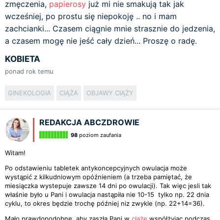
zmęczenia,
papierosy
już mi nie smakują tak jak
wcześniej, po prostu się niepokoję .. no i mam
zachcianki... Czasem ciągnie mnie strasznie do jedzenia,
a czasem mogę nie jeść cały dzień... Proszę o radę.
KOBIETA
ponad rok temu
GINEKOLOGIA
CIĄŻA
OBJAWY CIĄŻY
REDAKCJA ABCZDROWIE
98
poziom zaufania
Witam!
Po odstawieniu tabletek antykoncepcyjnych owulacja może
wystąpić z kilkudniowym opóźnieniem (a trzeba pamiętać, że
miesiączka wystepuje zawsze 14 dni po owulacji). Tak więc jesli tak
właśnie było u Pani i owulacja nastąpiła nie 10-15 tylko np. 22 dnia
cyklu, to okres będzie trochę później niz zwykle (np. 22+14=36).
Mało prawdopodobne, aby zaszła Pani w
ciążę
współżyjąc podczas