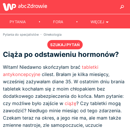
PYTANIA
FORA
WIĘCEJ
Pytania do specjalistów
Ginekologia
SZUKAJ PYTAŃ
Ciąża po odstawieniu hormonów?
Witam! Niedawno skończyłam brać
tabletki
antykoncepcyjne
cilest. Brałam je kilka miesięcy,
wcześniej zażywałam diane 35. W ostatnim dniu brania
tabletek kochałam się z moim chłopakiem bez
dodatkowego zabezpieczenia do końca. Mam pytanie:
czy możliwe było zajście w
ciążę
? Czy tabletki mogą
zawodzić? Niedługo minie miesiąc od tego zdarzenia.
Czekam teraz na okres, a jego nie ma, ale mam także
zmienne nastroje, zle samopoczucie, uczucie