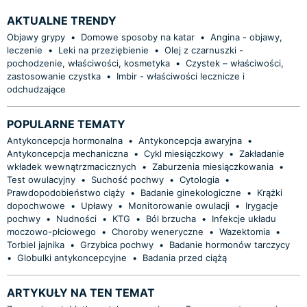
AKTUALNE TRENDY
Objawy grypy
•
Domowe sposoby na katar
•
Angina - objawy,
leczenie
•
Leki na przeziębienie
•
Olej z czarnuszki -
pochodzenie, właściwości, kosmetyka
•
Czystek – właściwości,
zastosowanie czystka
•
Imbir - właściwości lecznicze i
odchudzające
POPULARNE TEMATY
Antykoncepcja hormonalna
•
Antykoncepcja awaryjna
•
Antykoncepcja mechaniczna
•
Cykl miesiączkowy
•
Zakładanie
wkładek wewnątrzmacicznych
•
Zaburzenia miesiączkowania
•
Test owulacyjny
•
Suchość pochwy
•
Cytologia
•
Prawdopodobieństwo ciąży
•
Badanie ginekologiczne
•
Krążki
dopochwowe
•
Upławy
•
Monitorowanie owulacji
•
Irygacje
pochwy
•
Nudności
•
KTG
•
Ból brzucha
•
Infekcje układu
moczowo-płciowego
•
Choroby weneryczne
•
Wazektomia
•
Torbiel jajnika
•
Grzybica pochwy
•
Badanie hormonów tarczycy
•
Globulki antykoncepcyjne
•
Badania przed ciążą
ARTYKUŁY NA TEN TEMAT