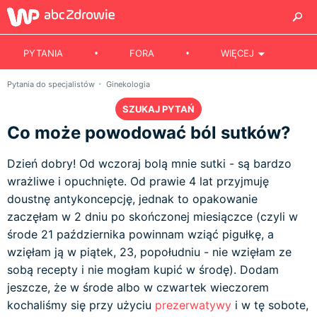
PYTANIA
FORA
WIĘCEJ
Pytania do specjalistów
Ginekologia
SZUKAJ PYTAŃ
Co może powodować ból sutków?
Dzień dobry! Od wczoraj bolą mnie sutki - są bardzo
wrażliwe i opuchnięte. Od prawie 4 lat przyjmuję
doustnę antykoncepcję, jednak to opakowanie
zaczęłam w 2 dniu po skończonej miesiączce (czyli w
środe 21 października powinnam wziąć pigułkę, a
wzięłam ją w piątek, 23, popołudniu - nie wzięłam ze
sobą recepty i nie mogłam kupić w środę). Dodam
jeszcze, że w środe albo w czwartek wieczorem
kochaliśmy się przy użyciu
prezerwatywy
i w tę sobote,