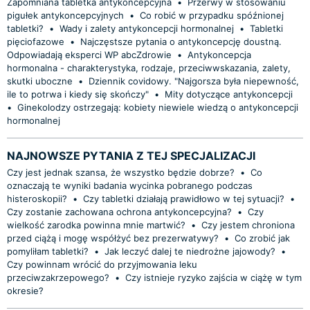
Zapomniana tabletka antykoncepcyjna
•
Przerwy w stosowaniu
pigułek antykoncepcyjnych
•
Co robić w przypadku spóźnionej
tabletki?
•
Wady i zalety antykoncepcji hormonalnej
•
Tabletki
pięciofazowe
•
Najczęstsze pytania o antykoncepcję doustną.
Odpowiadają eksperci WP abcZdrowie
•
Antykoncepcja
hormonalna - charakterystyka, rodzaje, przeciwwskazania, zalety,
skutki uboczne
•
Dziennik covidowy. "Najgorsza była niepewność,
ile to potrwa i kiedy się skończy"
•
Mity dotyczące antykoncepcji
•
Ginekolodzy ostrzegają: kobiety niewiele wiedzą o antykoncepcji
hormonalnej
NAJNOWSZE PYTANIA Z TEJ SPECJALIZACJI
Czy jest jednak szansa, że wszystko będzie dobrze?
•
Co
oznaczają te wyniki badania wycinka pobranego podczas
histeroskopii?
•
Czy tabletki działają prawidłowo w tej sytuacji?
•
Czy zostanie zachowana ochrona antykoncepcyjna?
•
Czy
wielkość zarodka powinna mnie martwić?
•
Czy jestem chroniona
przed ciążą i mogę współżyć bez prezerwatywy?
•
Co zrobić jak
pomyliłam tabletki?
•
Jak leczyć dalej te niedrożne jajowody?
•
Czy powinnam wrócić do przyjmowania leku
przeciwzakrzepowego?
•
Czy istnieje ryzyko zajścia w ciążę w tym
okresie?