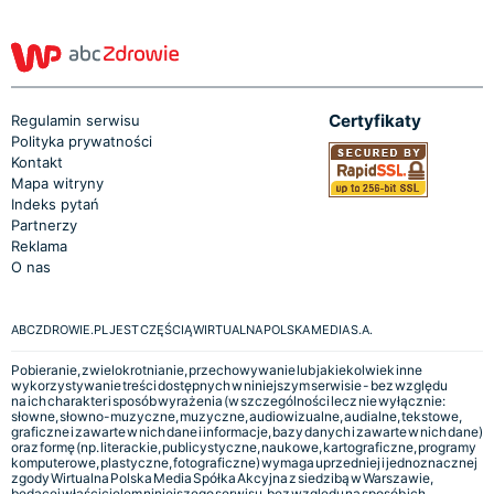
Certyfikaty
Regulamin serwisu
Polityka prywatności
Kontakt
Mapa witryny
Indeks pytań
Partnerzy
Reklama
O nas
ABCZDROWIE.PL JEST CZĘŚCIĄ WIRTUALNA POLSKA MEDIA S.A.
Pobieranie, zwielokrotnianie, przechowywanie lub jakiekolwiek inne
wykorzystywanie treści dostępnych w niniejszym serwisie - bez względu
na ich charakter i sposób wyrażenia (w szczególności lecz nie wyłącznie:
słowne, słowno-muzyczne, muzyczne, audiowizualne, audialne, tekstowe,
graficzne i zawarte w nich dane i informacje, bazy danych i zawarte w nich dane)
oraz formę (np. literackie, publicystyczne, naukowe, kartograficzne, programy
komputerowe, plastyczne, fotograficzne) wymaga uprzedniej i jednoznacznej
zgody Wirtualna Polska Media Spółka Akcyjna z siedzibą w Warszawie,
będącej właścicielem niniejszego serwisu, bez względu na sposób ich