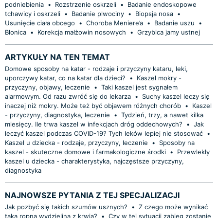
podniebienia
•
Rozstrzenie oskrzeli
•
Badanie endoskopowe
tchawicy i oskrzeli
•
Badanie plwociny
•
Biopsja nosa
•
Usunięcie ciała obcego
•
Choroba Meniere’a
•
Badanie uszu
•
Błonica
•
Korekcja małżowin nosowych
•
Grzybica jamy ustnej
ARTYKUŁY NA TEN TEMAT
Domowe sposoby na katar - rodzaje i przyczyny kataru, leki,
uporczywy katar, co na katar dla dzieci?
•
Kaszel mokry -
przyczyny, objawy, leczenie
•
Taki kaszel jest sygnałem
alarmowym. Od razu zwróć się do lekarza
•
Suchy kaszel leczy się
inaczej niż mokry. Może też być objawem różnych chorób
•
Kaszel
- przyczyny, diagnostyka, leczenie
•
Tydzień, trzy, a nawet kilka
miesięcy. Ile trwa kaszel w infekcjach dróg oddechowych?
•
Jak
leczyć kaszel podczas COVID-19? Tych leków lepiej nie stosować
•
Kaszel u dziecka - rodzaje, przyczyny, leczenie
•
Sposoby na
kaszel - skuteczne domowe i farmakologiczne środki
•
Przewlekły
kaszel u dziecka - charakterystyka, najczęstsze przyczyny,
diagnostyka
NAJNOWSZE PYTANIA Z TEJ SPECJALIZACJI
Jak pozbyć się takich szumów usznych?
•
Z czego może wynikać
taka ropna wydzielina z krwią?
•
Czy w tej sytuacji zabieg zostanie