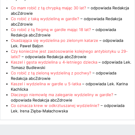
Co mam robić z tą chrypką mając 30 lat?
– odpowiada
Redakcja
abcZdrowie
Co robić z taką wydzieliną w gardle?
– odpowiada
Redakcja
abcZdrowie
Co robić z tą flegmą w gardle mając 18 lat?
– odpowiada
Redakcja abcZdrowie
Osadzająca się wydzielina po zielonym katarze
– odpowiada
Lek. Paweł Baljon
Czy konieczne jest zastosowanie kolejnego antybiotyku u 29-
latki?
– odpowiada
Redakcja abcZdrowie
Kaszel i gęsta wydzielina u 4-letniego dziecka
– odpowiada
Lek.
Tomasz Budlewski
Co robić z tą zieloną wydzieliną z pochwy?
– odpowiada
Redakcja abcZdrowie
Kaszel i wydzielina w gardle u 5-latka
– odpowiada
Lek. Karina
Kachlicka
Dlaczego niemowlę ma zaleganie wydzieliny w gardle?
–
odpowiada
Redakcja abcZdrowie
Co oznacza krew w odkrztuszanej wydzielinie?
– odpowiada
Lek. Irena Zięba-Małachowska