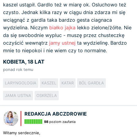
kaszel ustąpił. Gardlo też w miarę ok. Osluchowo też
czysto. Jednak kilka razy w ciągu dnia zdarza mi się
wciągnąć z gardla taka bardzo gesta ciagnaca
wydzielina. Niczym
białko
jajka
lekko zielone/żółte. Nie
da się swobodnie wypluc - muszę przez chusteczkę
oczyścić wewnątrz
jamy ustnej
ta wydzielinę. Bardzo
mnie to niepokoi i nie wiem czy to normalne.
KOBIETA, 18 LAT
ponad rok temu
LARYNGOLOGIA
KASZEL
KATAR
BÓL GARDŁA
JAMA USTNA
OSKRZELA
REDAKCJA ABCZDROWIE
98
poziom zaufania
Witamy serdecznie,