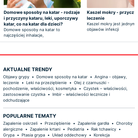
Domowe sposoby na katar - rodzaje
Kaszel mokry - przyczy
i przyczyny kataru, leki, uporczywy
leczenie
katar, co na katar dla dzieci?
Kaszel mokry jest jednym 
objawów infekcji
Domowe sposoby na katar to
najczęściej inhalacje,
AKTUALNE TRENDY
Objawy grypy
•
Domowe sposoby na katar
•
Angina - objawy,
leczenie
•
Leki na przeziębienie
•
Olej z czarnuszki -
pochodzenie, właściwości, kosmetyka
•
Czystek – właściwości,
zastosowanie czystka
•
Imbir - właściwości lecznicze i
odchudzające
POPULARNE TEMATY
Zapalenie oskrzeli
•
Przeziębienie
•
Zapalenie gardła
•
Choroby
alergiczne
•
Zapalenie krtani
•
Pediatria
•
Rak tchawicy
•
Grypa
•
Ptasia grypa
•
Układ oddechowy
•
Korekcja