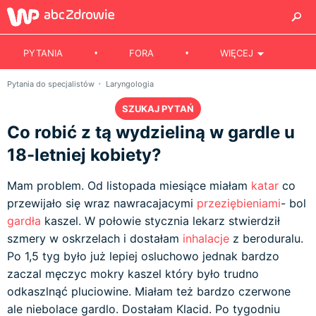
PYTANIA
FORA
WIĘCEJ
Pytania do specjalistów
Laryngologia
SZUKAJ PYTAŃ
Co robić z tą wydzieliną w gardle u
18-letniej kobiety?
Mam problem. Od listopada miesiące miałam
katar
co
przewijało się wraz nawracajacymi
przeziębieniami
- bol
gardła
kaszel. W połowie stycznia lekarz stwierdził
szmery w oskrzelach i dostałam
inhalacje
z beroduralu.
Po 1,5 tyg było już lepiej osluchowo jednak bardzo
zaczal męczyc mokry kaszel który było trudno
odkaszlnąć pluciowine. Miałam też bardzo czerwone
ale niebolace gardlo. Dostałam Klacid. Po tygodniu