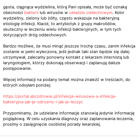
gęsta, ciągnąca wydzielina, którą Pani opisała, może być oznaką
obecności
bakterii
lub wirusów w
układzie oddechowym
. Kolor
wydzieliny, zielony lub żółty, często wskazuje na bakteryjną
etiologię infekcji. Klacid, to antybiotyk z grupy makrolidów,
skuteczny w leczeniu wielu infekcji bakteryjnych, w tym tych
dotyczących dróg oddechowych.
Bardzo możliwe, że musi minąć jeszcze trochę czasu, zanim infekcja
zostanie w pełni wyleczona, jeśli jednak taki stan będzie się dalej
utrzymywał, zalecamy ponowny kontakt z lekarzem internistą lub
laryngologiem, którzy dokonają obserwacji i zaplanują dalsze
postępowanie.
Więcej informacji na podany temat można znaleźć w treściach, do
których odsyłam poniżej:
https://portal.abczdrowie.pl/infekcja-wirusowa-a-infekcja-
bakteryjna-jak-je-odroznic-i-jak-je-leczyc
Przypominamy, że udzielane informacje stanowią jedynie informację
poglądową. W celu uzyskania diagnozy oraz zaplanowania leczenia,
prosimy o zasięgnięcie osobistej porady lekarskiej.