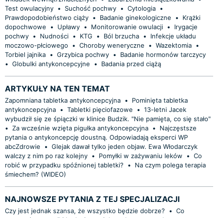
Test owulacyjny
•
Suchość pochwy
•
Cytologia
•
Prawdopodobieństwo ciąży
•
Badanie ginekologiczne
•
Krążki
dopochwowe
•
Upławy
•
Monitorowanie owulacji
•
Irygacje
pochwy
•
Nudności
•
KTG
•
Ból brzucha
•
Infekcje układu
moczowo-płciowego
•
Choroby weneryczne
•
Wazektomia
•
Torbiel jajnika
•
Grzybica pochwy
•
Badanie hormonów tarczycy
•
Globulki antykoncepcyjne
•
Badania przed ciążą
ARTYKUŁY NA TEN TEMAT
Zapomniana tabletka antykoncepcyjna
•
Pominięta tabletka
antykoncepcyjna
•
Tabletki pięciofazowe
•
13-letni Jacek
wybudził się ze śpiączki w klinice Budzik. "Nie pamięta, co się stało"
•
Za wcześnie wzięta pigułka antykoncepcyjna
•
Najczęstsze
pytania o antykoncepcję doustną. Odpowiadają eksperci WP
abcZdrowie
•
Glejak dawał tylko jeden objaw. Ewa Włodarczyk
walczy z nim po raz kolejny
•
Pomyłki w zażywaniu leków
•
Co
robić w przypadku spóźnionej tabletki?
•
Na czym polega terapia
śmiechem? (WIDEO)
NAJNOWSZE PYTANIA Z TEJ SPECJALIZACJI
Czy jest jednak szansa, że wszystko będzie dobrze?
•
Co