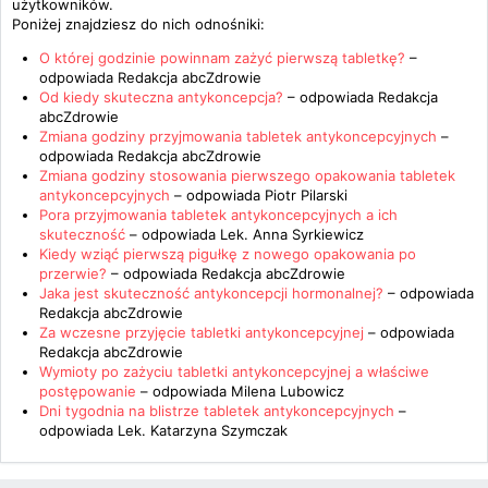
użytkowników.
Poniżej znajdziesz do nich odnośniki:
O której godzinie powinnam zażyć pierwszą tabletkę?
–
odpowiada
Redakcja abcZdrowie
Od kiedy skuteczna antykoncepcja?
– odpowiada
Redakcja
abcZdrowie
Zmiana godziny przyjmowania tabletek antykoncepcyjnych
–
odpowiada
Redakcja abcZdrowie
Zmiana godziny stosowania pierwszego opakowania tabletek
antykoncepcyjnych
– odpowiada
Piotr Pilarski
Pora przyjmowania tabletek antykoncepcyjnych a ich
skuteczność
– odpowiada
Lek. Anna Syrkiewicz
Kiedy wziąć pierwszą pigułkę z nowego opakowania po
przerwie?
– odpowiada
Redakcja abcZdrowie
Jaka jest skuteczność antykoncepcji hormonalnej?
– odpowiada
Redakcja abcZdrowie
Za wczesne przyjęcie tabletki antykoncepcyjnej
– odpowiada
Redakcja abcZdrowie
Wymioty po zażyciu tabletki antykoncepcyjnej a właściwe
postępowanie
– odpowiada
Milena Lubowicz
Dni tygodnia na blistrze tabletek antykoncepcyjnych
–
odpowiada
Lek. Katarzyna Szymczak