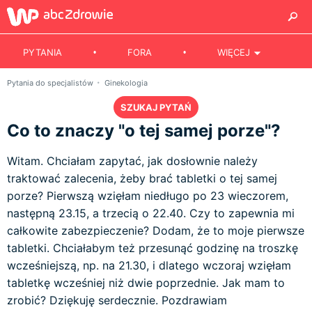
PYTANIA
FORA
WIĘCEJ
Pytania do specjalistów
Ginekologia
SZUKAJ PYTAŃ
Co to znaczy "o tej samej porze"?
Witam. Chciałam zapytać, jak dosłownie należy
traktować zalecenia, żeby brać tabletki o tej samej
porze? Pierwszą wzięłam niedługo po 23 wieczorem,
następną 23.15, a trzecią o 22.40. Czy to zapewnia mi
całkowite zabezpieczenie? Dodam, że to moje pierwsze
tabletki. Chciałabym też przesunąć godzinę na troszkę
wcześniejszą, np. na 21.30, i dlatego wczoraj wzięłam
tabletkę wcześniej niż dwie poprzednie. Jak mam to
zrobić? Dziękuję serdecznie. Pozdrawiam