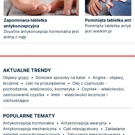
Zapomniana tabletka
Pominięta tabletka ant
antykoncepcyjna
Pominięta tabletka antyko
jest wielkim pr
Doustna antykoncepcja hormonalna jest
jedną z najp
AKTUALNE TRENDY
Objawy grypy
•
Domowe sposoby na katar
•
Angina - objawy,
leczenie
•
Leki na przeziębienie
•
Olej z czarnuszki -
pochodzenie, właściwości, kosmetyka
•
Czystek – właściwości,
zastosowanie czystka
•
Imbir - właściwości lecznicze i
odchudzające
POPULARNE TEMATY
Antykoncepcja hormonalna
•
Antykoncepcja awaryjna
•
Antykoncepcja mechaniczna
•
Cykl miesiączkowy
•
Zakładanie
wkładek wewnątrzmacicznych
•
Zaburzenia miesiączkowania
•