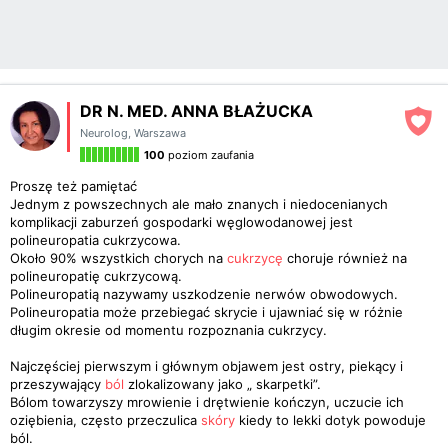
DR N. MED. ANNA BŁAŻUCKA
Neurolog
,
Warszawa
100
poziom zaufania
Proszę też pamiętać
Jednym z powszechnych ale mało znanych i niedocenianych
komplikacji zaburzeń gospodarki węglowodanowej jest
polineuropatia cukrzycowa.
Około 90% wszystkich chorych na
cukrzycę
choruje również na
polineuropatię cukrzycową.
Polineuropatią nazywamy uszkodzenie nerwów obwodowych.
Polineuropatia może przebiegać skrycie i ujawniać się w różnie
długim okresie od momentu rozpoznania cukrzycy.
Najczęściej pierwszym i głównym objawem jest ostry, piekący i
przeszywający
ból
zlokalizowany jako „ skarpetki”.
Bólom towarzyszy mrowienie i drętwienie kończyn, uczucie ich
oziębienia, często przeczulica
skóry
kiedy to lekki dotyk powoduje
ból.