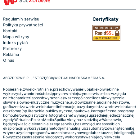
Certyfikaty
Regulamin serwisu
Polityka prywatności
Kontakt
Mapa witryny
Indeks pytań
Partnerzy
Reklama
O nas
ABCZDROWIE.PL JEST CZĘŚCIĄ WIRTUALNA POLSKA MEDIA S.A.
Pobieranie, zwielokrotnianie, przechowywanie lub jakiekolwiek inne
wykorzystywanie treści dostępnych w niniejszym serwisie - bez względu
na ich charakter i sposób wyrażenia (w szczególności lecz nie wyłącznie:
słowne, słowno-muzyczne, muzyczne, audiowizualne, audialne, tekstowe,
graficzne i zawarte w nich dane i informacje, bazy danych i zawarte w nich dane)
oraz formę (np. literackie, publicystyczne, naukowe, kartograficzne, programy
komputerowe, plastyczne, fotograficzne) wymaga uprzedniej i jednoznacznej
zgody Wirtualna Polska Media Spółka Akcyjna z siedzibą w Warszawie,
będącej właścicielem niniejszego serwisu, bez względu na sposób ich
eksploracji i wykorzystaną metodę (manualną lub zautomatyzowaną technikę,
w tym z użyciem programów uczenia maszynowego lub sztucznej inteligencji).
Powyższe zastrzeżenie nie dotyczy wykorzystywania jedynie w celu