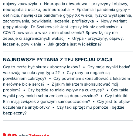
objawy zauważyła
•
Neuropatia obwodowa - przyczyny i objawy,
neuropatia z ucisku, polineuropatia
•
Epidemia i pandemia grypy -
definicja, największe pandemie grypy XX wieku, ryzyko wystąpienia,
zachorowania, powikłania, leczenie, profilaktyka
•
Nowy wariant
grypy atakuje. Dr Szatkowski: Jest lepszy lek niż oseltamiwir
•
COVID powraca, a wraz z nim obostrzenia? Sprawdź, czy nie
zepsuje ci zagranicznych wakacji
•
Grypa - przyczyny, objawy,
leczenie, powikłania
•
Jak groźna jest wścieklizna?
NAJNOWSZE PYTANIA Z TEJ SPECJALIZACJI
Czy to może być skutek uboczny leków?
•
Czy moje wyniki badań
wskazują na cukrzycę typu 2?
•
Czy rany na nogach są
powikłaniem cukrzycy?
•
Czy powinnam skonsultować z lekarzem
nierówne bicie serca?
•
Z jakim lekarzem skonsultować mój
problem?
•
Czy będzie to miało wpływ na cukrzycę?
•
Czy takie
wyniki przy moich schorzeniach są dopuszczalne?
•
Czy tabletki
Elin mają związek z gorszym samopoczuciem?
•
Czy jest to objaw
uczulenia na antybiotyk?
•
Czy taki sprzęt mu pomoże i będzie
bezpieczny?