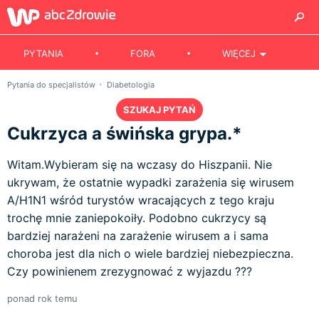
PYTANIA
FORA
WIĘCEJ
Pytania do specjalistów
Diabetologia
SZUKAJ PYTAŃ
Cukrzyca a świńska grypa.*
Witam.Wybieram się na wczasy do Hiszpanii. Nie
ukrywam, że ostatnie wypadki zarażenia się wirusem
A/H1N1 wśród turystów wracających z tego kraju
trochę mnie zaniepokoiły. Podobno cukrzycy są
bardziej narażeni na zarażenie wirusem a i sama
choroba jest dla nich o wiele bardziej niebezpieczna.
Czy powinienem zrezygnować z wyjazdu ???
ponad rok temu