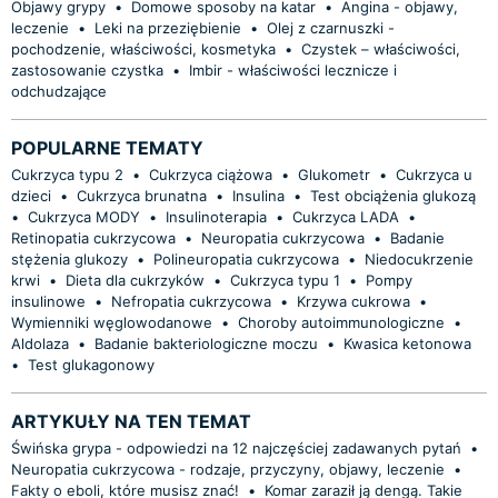
Objawy grypy
•
Domowe sposoby na katar
•
Angina - objawy,
leczenie
•
Leki na przeziębienie
•
Olej z czarnuszki -
pochodzenie, właściwości, kosmetyka
•
Czystek – właściwości,
zastosowanie czystka
•
Imbir - właściwości lecznicze i
odchudzające
POPULARNE TEMATY
Cukrzyca typu 2
•
Cukrzyca ciążowa
•
Glukometr
•
Cukrzyca u
dzieci
•
Cukrzyca brunatna
•
Insulina
•
Test obciążenia glukozą
•
Cukrzyca MODY
•
Insulinoterapia
•
Cukrzyca LADA
•
Retinopatia cukrzycowa
•
Neuropatia cukrzycowa
•
Badanie
stężenia glukozy
•
Polineuropatia cukrzycowa
•
Niedocukrzenie
krwi
•
Dieta dla cukrzyków
•
Cukrzyca typu 1
•
Pompy
insulinowe
•
Nefropatia cukrzycowa
•
Krzywa cukrowa
•
Wymienniki węglowodanowe
•
Choroby autoimmunologiczne
•
Aldolaza
•
Badanie bakteriologiczne moczu
•
Kwasica ketonowa
•
Test glukagonowy
ARTYKUŁY NA TEN TEMAT
Świńska grypa - odpowiedzi na 12 najczęściej zadawanych pytań
•
Neuropatia cukrzycowa - rodzaje, przyczyny, objawy, leczenie
•
Fakty o eboli, które musisz znać!
•
Komar zaraził ją dengą. Takie