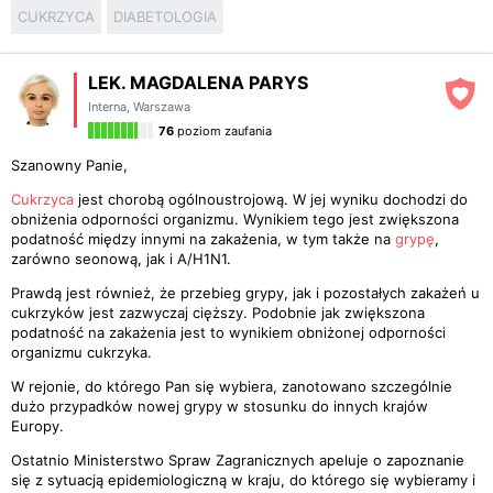
CUKRZYCA
DIABETOLOGIA
LEK. MAGDALENA PARYS
Interna
,
Warszawa
76
poziom zaufania
Szanowny Panie,
Cukrzyca
jest chorobą ogólnoustrojową. W jej wyniku dochodzi do
obniżenia odporności organizmu. Wynikiem tego jest zwiększona
podatność między innymi na zakażenia, w tym także na
grypę
,
zarówno seonową, jak i A/H1N1.
Prawdą jest również, że przebieg grypy, jak i pozostałych zakażeń u
cukrzyków jest zazwyczaj cięższy. Podobnie jak zwiększona
podatność na zakażenia jest to wynikiem obniżonej odporności
organizmu cukrzyka.
W rejonie, do którego Pan się wybiera, zanotowano szczególnie
dużo przypadków nowej grypy w stosunku do innych krajów
Europy.
Ostatnio Ministerstwo Spraw Zagranicznych apeluje o zapoznanie
się z sytuacją epidemiologiczną w kraju, do którego się wybieramy i