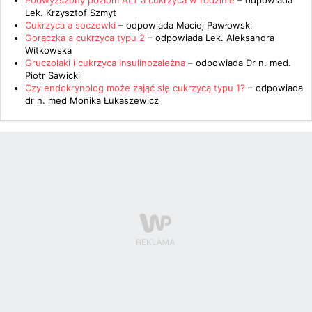
Podwyższony poziom ALT a cukrzyca w rodzinie
– odpowiada
Lek. Krzysztof Szmyt
Cukrzyca a soczewki
– odpowiada
Maciej Pawłowski
Gorączka a cukrzyca typu 2
– odpowiada
Lek. Aleksandra
Witkowska
Gruczolaki i cukrzyca insulinozależna
– odpowiada
Dr n. med.
Piotr Sawicki
Czy endokrynolog może zająć się cukrzycą typu 1?
– odpowiada
dr n. med Monika Łukaszewicz