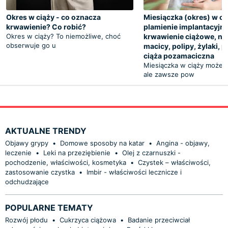
Okres w ciąży - co oznacza
Miesiączka (okres) w ci
krwawienie? Co robić?
plamienie implantacyjn
Okres w ciąży? To niemożliwe, choć
krwawienie ciążowe, nad
obserwuje go u
macicy, polipy, żylaki, p
ciąża pozamaciczna
Miesiączka w ciąży może s
ale zawsze pow
AKTUALNE TRENDY
Objawy grypy
•
Domowe sposoby na katar
•
Angina - objawy,
leczenie
•
Leki na przeziębienie
•
Olej z czarnuszki -
pochodzenie, właściwości, kosmetyka
•
Czystek – właściwości,
zastosowanie czystka
•
Imbir - właściwości lecznicze i
odchudzające
POPULARNE TEMATY
Rozwój płodu
•
Cukrzyca ciążowa
•
Badanie przeciwciał