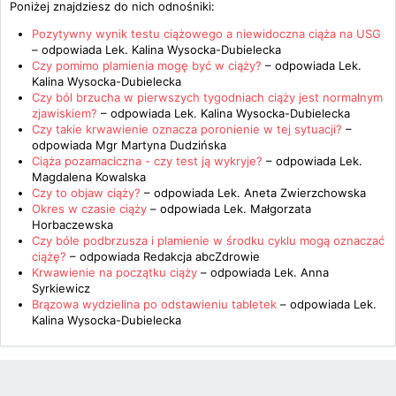
Poniżej znajdziesz do nich odnośniki:
Pozytywny wynik testu ciążowego a niewidoczna ciąża na USG
– odpowiada
Lek. Kalina Wysocka-Dubielecka
Czy pomimo plamienia mogę być w ciąży?
– odpowiada
Lek.
Kalina Wysocka-Dubielecka
Czy ból brzucha w pierwszych tygodniach ciąży jest normalnym
zjawiskiem?
– odpowiada
Lek. Kalina Wysocka-Dubielecka
Czy takie krwawienie oznacza poronienie w tej sytuacji?
–
odpowiada
Mgr Martyna Dudzińska
Ciąża pozamaciczna - czy test ją wykryje?
– odpowiada
Lek.
Magdalena Kowalska
Czy to objaw ciąży?
– odpowiada
Lek. Aneta Zwierzchowska
Okres w czasie ciąży
– odpowiada
Lek. Małgorzata
Horbaczewska
Czy bóle podbrzusza i plamienie w środku cyklu mogą oznaczać
ciążę?
– odpowiada
Redakcja abcZdrowie
Krwawienie na początku ciąży
– odpowiada
Lek. Anna
Syrkiewicz
Brązowa wydzielina po odstawieniu tabletek
– odpowiada
Lek.
Kalina Wysocka-Dubielecka