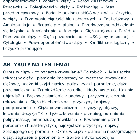
odpornościowych u kobiet w ciąży
•
Poród kleszczowy
•
Rzucawka
•
Dolegliwości w ciąży
•
Próżnociąg
•
Stan
przedrzucawkowy
•
Badanie poziomu bHCG we krwi
•
Grzybica
w ciąży
•
Przerwanie ciągłości błon płodowych
•
Test ciążowy
•
Amniopunkcja
•
Badania prenatalne
•
Przedwczesne oddzielenie
się łożyska
•
Amnioskopia
•
Aborcja
•
Ciąża urojona
•
Poród
•
Planowanie ciąży
•
Ciąża pozamaciczna
•
USG jamy brzusznej
•
Cytologia
•
Prawdopodobieństwo ciąży
•
Konflikt serologiczny
•
Łożysko przodujące
ARTYKUŁY NA TEN TEMAT
Okres w ciąży - co oznacza krwawienie? Co robić?
•
Miesiączka
(okres) w ciąży - plamienie implantacyjne, wczesne krwawienie
ciążowe, nadżerki szyjki macicy, polipy, żylaki, poronienie, ciąża
pozamaciczna
•
Zagnieżdżenie zarodka - kiedy następuje i jak się
objawia?
•
Brązowe plamienie z pochwy - przyczyny, leczenie,
rokowania
•
Ciąża biochemiczna - przyczyny i objawy,
postępowanie
•
Ciąża pozamaciczna - przyczyny, objawy,
leczenie, decyzja TK
•
Łyżeczkowanie - przebieg, poronienie,
polipy macicy, menopauza, powikłania
•
Krwawienie przed
porodem - charakterystyka, najczęstsze przyczyny, objawy
zbliżającego się porodu
•
Okres w ciąży - plamienia niezagrażające
ciąży, zagrożenia, poronienia
•
Spirale antykoncepcyjne