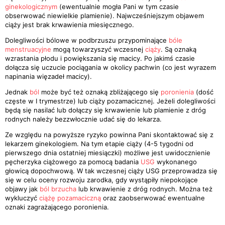
ginekologicznym
(ewentualnie mogła Pani w tym czasie
obserwować niewielkie plamienie). Najwcześniejszym objawem
ciąży jest brak krwawienia miesięcznego.
Dolegliwości bólowe w podbrzuszu przypominające
bóle
menstruacyjne
mogą towarzyszyć wczesnej
ciąży
. Są oznaką
wzrastania płodu i powiększania się macicy. Po jakimś czasie
dołącza się uczucie pociągania w okolicy pachwin (co jest wyrazem
napinania więzadeł macicy).
Jednak
ból
może być też oznaką zbliżającego się
poronienia
(dość
częste w I trymestrze) lub ciąży pozamacicznej. Jeżeli dolegliwości
będą się nasilać lub dołączy się krwawienie lub plamienie z dróg
rodnych należy bezzwłocznie udać się do lekarza.
Ze względu na powyższe ryzyko powinna Pani skontaktować się z
lekarzem ginekologiem. Na tym etapie ciąży (4-5 tygodni od
pierwszego dnia ostatniej miesiączki) możliwe jest uwidocznienie
pęcherzyka ciążowego za pomocą badania
USG
wykonanego
głowicą dopochwową. W tak wczesnej ciąży USG przeprowadza się
się w celu oceny rozwoju zarodka, gdy wystąpiły niepokojące
objawy jak
ból brzucha
lub krwawienie z dróg rodnych. Można też
wykluczyć
ciążę pozamaciczną
oraz zaobserwować ewentualne
oznaki zagrażającego poronienia.