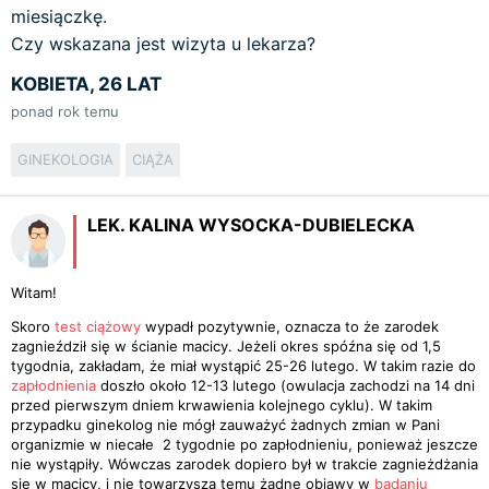
miesiączkę.
Czy wskazana jest wizyta u lekarza?
KOBIETA, 26 LAT
ponad rok temu
GINEKOLOGIA
CIĄŻA
LEK. KALINA WYSOCKA-DUBIELECKA
Witam!
Skoro
test ciążowy
wypadł pozytywnie, oznacza to że zarodek
zagnieździł się w ścianie macicy. Jeżeli okres spóźna się od 1,5
tygodnia, zakładam, że miał wystąpić 25-26 lutego. W takim razie do
zapłodnienia
doszło około 12-13 lutego (owulacja zachodzi na 14 dni
przed pierwszym dniem krwawienia kolejnego cyklu). W takim
przypadku ginekolog nie mógł zauważyć żadnych zmian w Pani
organizmie w niecałe 2 tygodnie po zapłodnieniu, ponieważ jeszcze
nie wystąpiły. Wówczas zarodek dopiero był w trakcie zagnieżdżania
się w macicy, i nie towarzyszą temu żadne objawy w
badaniu