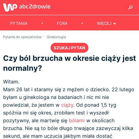
PYTANIA
FORA
WIĘCEJ
Pytania do specjalistów
Ginekologia
SZUKAJ PYTAŃ
Czy ból brzucha w okresie ciąży jest
normalny?
Witam.
Mam 26 lat i staramy się z mężem o dziecko. 22 lutego
byłam u ginekologa na badaniach i nic mi nie
powiedział, że jestem w
ciąży
. Od ponad 1,5 tyg
spóźnia mi się okres, zrobiłam test i wyszedł
pozytywny, ale martwię się
bólami
w okolicach
brzucha. Nie są to bóle długo trwające zazwyczaj kilka
sekund, ale mam uczucia jakbym miała dostać