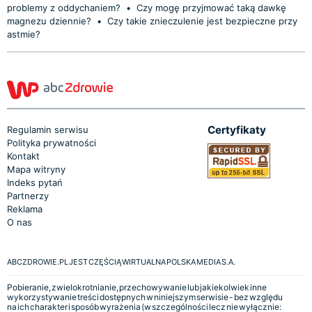
problemy z oddychaniem?
•
Czy mogę przyjmować taką dawkę
magnezu dziennie?
•
Czy takie znieczulenie jest bezpieczne przy
astmie?
Certyfikaty
Regulamin serwisu
Polityka prywatności
Kontakt
Mapa witryny
Indeks pytań
Partnerzy
Reklama
O nas
ABCZDROWIE.PL JEST CZĘŚCIĄ WIRTUALNA POLSKA MEDIA S.A.
Pobieranie, zwielokrotnianie, przechowywanie lub jakiekolwiek inne
wykorzystywanie treści dostępnych w niniejszym serwisie - bez względu
na ich charakter i sposób wyrażenia (w szczególności lecz nie wyłącznie: