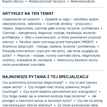
Ropień płucny
•
Niedoczynność tarczycy
•
Mukowiscydoza
ARTYKUŁY NA TEN TEMAT
Uzależnienie od solarium
•
Opalanie w ciąży - szkodliwy wpływ,
zabezpieczenie, zalecenia
•
Czerniak złośliwy - przyczyny i
objawy, diagnostyka, czerniak gałki ocznej, leczenie, profilaktyka
•
Czerniak - patogeneza, diagnoza, rodzaje, lokalizacja, leczenie,
profilaktyka
•
Mity o nowotworach, w które powinieneś przestać
wierzyć
•
Karolina Jasko ostrzega przed hybrydami (WIDEO)
•
Znamiona (pieprzyki) - rodzaje, badania, leczenie i profilaktyka
•
Pokazała internautom, czym jest rak skóry. Jak teraz wygląda jej
życie?
•
Pieprzyk - rodzaje, rozwój czerniaka skóry, diagnostyka
znamion, wskazania do usunięcia
•
Nieleczony bezdech senny
może powodować czerniaka
NAJNOWSZE PYTANIA Z TEJ SPECJALIZACJI
Czy powinniśmy poszerzyć diagnostykę?
•
Czy to jest typowy
objaw astmy?
•
Czy mogłam mieć wtedy polekowy zespół
Cushinga?
•
Czy wynik badania spirometrem jest wiarygodny?
•
Czy mogę opalać się w solarium podczas tego leczenia?
•
Jak
postąpić z nawrotem astmy w dorosłym życiu?
•
Czy lek na astmę
oskrzelową jest dobrze dobrany?
•
Co może powodować takie