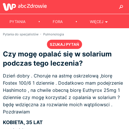
PYTANIA
FORA
WIĘCEJ
Pytania do specjalistów
Pulmonologia
SZUKAJ PYTAŃ
Czy mogę opalać się w solarium
podczas tego leczenia?
Dzień dobry . Choruje na astmę oskrzelową ,biorę
Fostex 100/6 1 dziennie . Dodatkowo mam podejrzenie
Hashimoto , na chwile obecną biorę Euthyrox 25mg 1
dziennie czy mogę korzystać z opalania w solarium ?
będę wdzięczna za rozwianie moich wątpliowsci .
Pozdrawiam
KOBIETA, 35 LAT