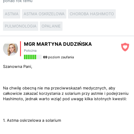
ponad rok temu
ASTMA
ASTMA OSKRZELOWA
CHOROBA HASHIMOTO
PULMONOLOGIA
OPALANIE
MGR MARTYNA DUDZIŃSKA
Położna
69
poziom zaufania
Szanowna Pani,
Na chwilę obecną nie ma przeciwwskazań medycznych, aby
całkowicie zakazać korzystania z solarium przy astmie i podejrzeniu
Hashimoto, jednak warto wziąć pod uwagę kilka istotnych kwestii:
1. Astma oskrzelowa a solarium