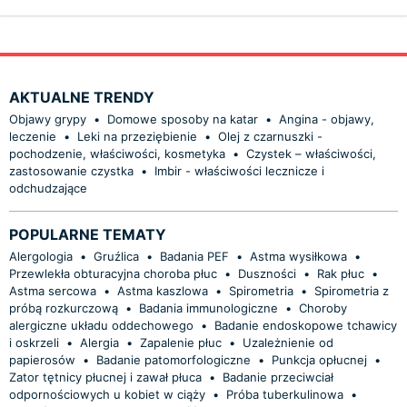
AKTUALNE TRENDY
Objawy grypy
•
Domowe sposoby na katar
•
Angina - objawy,
leczenie
•
Leki na przeziębienie
•
Olej z czarnuszki -
pochodzenie, właściwości, kosmetyka
•
Czystek – właściwości,
zastosowanie czystka
•
Imbir - właściwości lecznicze i
odchudzające
POPULARNE TEMATY
Alergologia
•
Gruźlica
•
Badania PEF
•
Astma wysiłkowa
•
Przewlekła obturacyjna choroba płuc
•
Duszności
•
Rak płuc
•
Astma sercowa
•
Astma kaszlowa
•
Spirometria
•
Spirometria z
próbą rozkurczową
•
Badania immunologiczne
•
Choroby
alergiczne układu oddechowego
•
Badanie endoskopowe tchawicy
i oskrzeli
•
Alergia
•
Zapalenie płuc
•
Uzależnienie od
papierosów
•
Badanie patomorfologiczne
•
Punkcja opłucnej
•
Zator tętnicy płucnej i zawał płuca
•
Badanie przeciwciał
odpornościowych u kobiet w ciąży
•
Próba tuberkulinowa
•