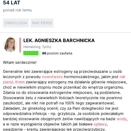
54 LAT
ponad rok temu
ONKOLOGIA
RAK PIERSI
LEK. AGNIESZKA BARCHNICKA
Hematolog
,
Tychy
86
poziom zaufania
Witam serdecznie!
Generalnie leki zawierające estrogeny są przeciwskazane u osób
leczonych z powodu
nowotworu
hormonozależnego, jakim jest
rak
piersi
.
Krem
zawierający estrogeny ma działanie głównie miejscowe,
choć w niewielkim stopniu może przenikać do wnętrza organizmu.
Zdania co do stosowania estrogenów miejscowo, są podzielone.
Stosowanie żelu z niewielkich ilościach teoretycznie nie powinno
zaszkodzić, ale nikt nie potrafi na 100% tego zagwarantować.
Zakładam, że ginekolog ocenił, czy za Pani dolegliwości nie jest
odpowiedzialna infekcja - np. grzybicza. Ja osobiście polecałabym
bardziej stosowanie obojętnych żelów nawilżających na bazie
wody
,
a w razie wystąpienia objawów takich jak białawe
upławy
,
swędzenie - kremu zawierającego lek przeciwgrzybiczy.