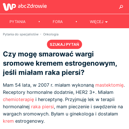
PYTANIA
FORA
WIĘCEJ
Pytania do specjalistów
Onkologia
SZUKAJ PYTAŃ
Czy mogę smarować wargi
sromowe kremem estrogenowym,
jeśli miałam raka piersi?
Mam 54 lata, w 2007 r. miałam wykonaną
mastektomię
.
Receptory hormonalne dodatnie, HER2 3+. Miałam
chemioterapię
i herceptynę. Przyjmuję lek w terapii
hormonalnej
raka piersi
, mam pieczenie i swędzenie na
wargach sromowych. Byłam u ginekologa i dostałam
krem
estrogenowy.