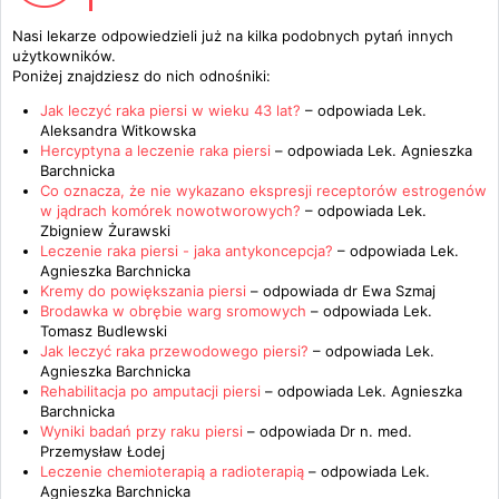
Nasi lekarze odpowiedzieli już na kilka podobnych pytań innych
użytkowników.
Poniżej znajdziesz do nich odnośniki:
Jak leczyć raka piersi w wieku 43 lat?
– odpowiada
Lek.
Aleksandra Witkowska
Hercyptyna a leczenie raka piersi
– odpowiada
Lek. Agnieszka
Barchnicka
Co oznacza, że nie wykazano ekspresji receptorów estrogenów
w jądrach komórek nowotworowych?
– odpowiada
Lek.
Zbigniew Żurawski
Leczenie raka piersi - jaka antykoncepcja?
– odpowiada
Lek.
Agnieszka Barchnicka
Kremy do powiększania piersi
– odpowiada
dr Ewa Szmaj
Brodawka w obrębie warg sromowych
– odpowiada
Lek.
Tomasz Budlewski
Jak leczyć raka przewodowego piersi?
– odpowiada
Lek.
Agnieszka Barchnicka
Rehabilitacja po amputacji piersi
– odpowiada
Lek. Agnieszka
Barchnicka
Wyniki badań przy raku piersi
– odpowiada
Dr n. med.
Przemysław Łodej
Leczenie chemioterapią a radioterapią
– odpowiada
Lek.
Agnieszka Barchnicka