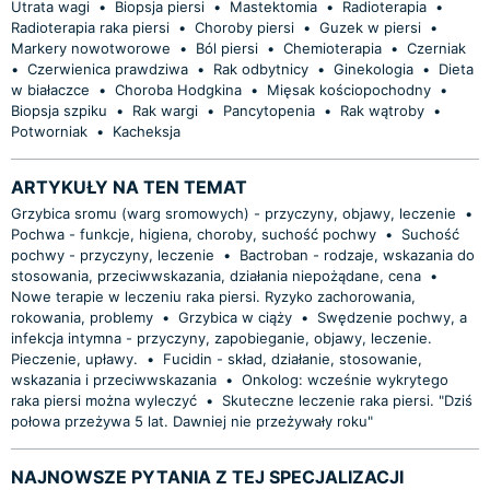
Utrata wagi
•
Biopsja piersi
•
Mastektomia
•
Radioterapia
•
Radioterapia raka piersi
•
Choroby piersi
•
Guzek w piersi
•
Markery nowotworowe
•
Ból piersi
•
Chemioterapia
•
Czerniak
•
Czerwienica prawdziwa
•
Rak odbytnicy
•
Ginekologia
•
Dieta
w białaczce
•
Choroba Hodgkina
•
Mięsak kościopochodny
•
Biopsja szpiku
•
Rak wargi
•
Pancytopenia
•
Rak wątroby
•
Potworniak
•
Kacheksja
ARTYKUŁY NA TEN TEMAT
Grzybica sromu (warg sromowych) - przyczyny, objawy, leczenie
•
Pochwa - funkcje, higiena, choroby, suchość pochwy
•
Suchość
pochwy - przyczyny, leczenie
•
Bactroban - rodzaje, wskazania do
stosowania, przeciwwskazania, działania niepożądane, cena
•
Nowe terapie w leczeniu raka piersi. Ryzyko zachorowania,
rokowania, problemy
•
Grzybica w ciąży
•
Swędzenie pochwy, a
infekcja intymna - przyczyny, zapobieganie, objawy, leczenie.
Pieczenie, upławy.
•
Fucidin - skład, działanie, stosowanie,
wskazania i przeciwwskazania
•
Onkolog: wcześnie wykrytego
raka piersi można wyleczyć
•
Skuteczne leczenie raka piersi. "Dziś
połowa przeżywa 5 lat. Dawniej nie przeżywały roku"
NAJNOWSZE PYTANIA Z TEJ SPECJALIZACJI