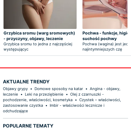
Grzybica sromu (warg sromowych)
Pochwa - funkcje, higie
- przyczyny, objawy, leczenie
suchość pochwy
Grzybica sromu to jedna z najczęściej
Pochwa (wagina) jest jedn
występującyc
najintymniejszych czę
AKTUALNE TRENDY
Objawy grypy
•
Domowe sposoby na katar
•
Angina - objawy,
leczenie
•
Leki na przeziębienie
•
Olej z czarnuszki -
pochodzenie, właściwości, kosmetyka
•
Czystek – właściwości,
zastosowanie czystka
•
Imbir - właściwości lecznicze i
odchudzające
POPULARNE TEMATY