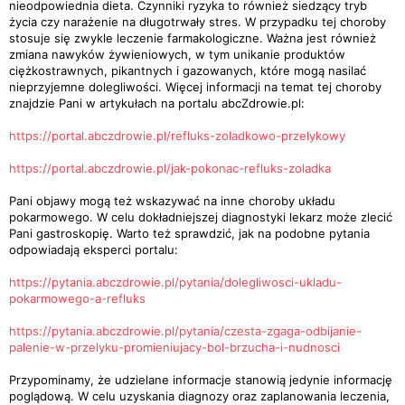
nieodpowiednia dieta. Czynniki ryzyka to również siedzący tryb
życia czy narażenie na długotrwały stres. W przypadku tej choroby
stosuje się zwykle leczenie farmakologiczne. Ważna jest również
zmiana nawyków żywieniowych, w tym unikanie produktów
ciężkostrawnych, pikantnych i gazowanych, które mogą nasilać
nieprzyjemne dolegliwości. Więcej informacji na temat tej choroby
znajdzie Pani w artykułach na portalu abcZdrowie.pl:
https://portal.abczdrowie.pl/refluks-zoladkowo-przelykowy
https://portal.abczdrowie.pl/jak-pokonac-refluks-zoladka
Pani objawy mogą też wskazywać na inne choroby układu
pokarmowego. W celu dokładniejszej diagnostyki lekarz może zlecić
Pani gastroskopię. Warto też sprawdzić, jak na podobne pytania
odpowiadają eksperci portalu:
https://pytania.abczdrowie.pl/pytania/dolegliwosci-ukladu-
pokarmowego-a-refluks
https://pytania.abczdrowie.pl/pytania/czesta-zgaga-odbijanie-
palenie-w-przelyku-promieniujacy-bol-brzucha-i-nudnosci
Przypominamy, że udzielane informacje stanowią jedynie informację
poglądową. W celu uzyskania diagnozy oraz zaplanowania leczenia,