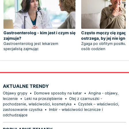
Gastroenterolog - kim jest i czym się
Często męczy cię zgaga
zajmuje?
ostrzega, by jej nie ign
Gastroenterolog jest lekarzem
Zgaga po obfitym posiłku t
specjalistą zajmując
osób codzien
AKTUALNE TRENDY
Objawy grypy
•
Domowe sposoby na katar
•
Angina - objawy,
leczenie
•
Leki na przeziębienie
•
Olej z czarnuszki -
pochodzenie, właściwości, kosmetyka
•
Czystek – właściwości,
zastosowanie czystka
•
Imbir - właściwości lecznicze i
odchudzające