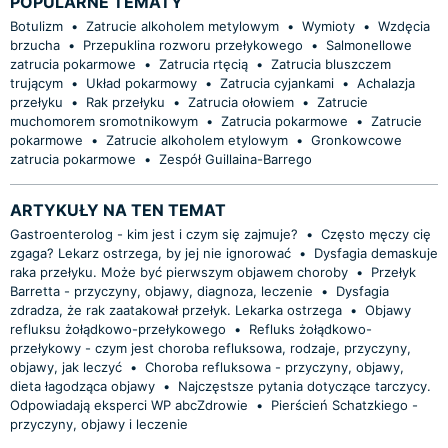
POPULARNE TEMATY
Botulizm
•
Zatrucie alkoholem metylowym
•
Wymioty
•
Wzdęcia
brzucha
•
Przepuklina rozworu przełykowego
•
Salmonellowe
zatrucia pokarmowe
•
Zatrucia rtęcią
•
Zatrucia bluszczem
trującym
•
Układ pokarmowy
•
Zatrucia cyjankami
•
Achalazja
przełyku
•
Rak przełyku
•
Zatrucia ołowiem
•
Zatrucie
muchomorem sromotnikowym
•
Zatrucia pokarmowe
•
Zatrucie
pokarmowe
•
Zatrucie alkoholem etylowym
•
Gronkowcowe
zatrucia pokarmowe
•
Zespół Guillaina-Barrego
ARTYKUŁY NA TEN TEMAT
Gastroenterolog - kim jest i czym się zajmuje?
•
Często męczy cię
zgaga? Lekarz ostrzega, by jej nie ignorować
•
Dysfagia demaskuje
raka przełyku. Może być pierwszym objawem choroby
•
Przełyk
Barretta - przyczyny, objawy, diagnoza, leczenie
•
Dysfagia
zdradza, że rak zaatakował przełyk. Lekarka ostrzega
•
Objawy
refluksu żołądkowo-przełykowego
•
Refluks żołądkowo-
przełykowy - czym jest choroba refluksowa, rodzaje, przyczyny,
objawy, jak leczyć
•
Choroba refluksowa - przyczyny, objawy,
dieta łagodząca objawy
•
Najczęstsze pytania dotyczące tarczycy.
Odpowiadają eksperci WP abcZdrowie
•
Pierścień Schatzkiego -
przyczyny, objawy i leczenie