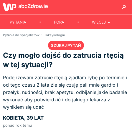
PYTANIA
FORA
WIĘCEJ
Pytania do specjalistów
Toksykologia
SZUKAJ PYTAŃ
Czy mogło dojść do zatrucia rtęcią
w tej sytuacji?
Podejrzewam zatrucie rtęcią zjadłam rybę po terminie i
od tego czasu 2 lata źle się czuję pali mnie gardło i
przełyk, nudności, brak apetytu, odbijanie,jakie badanie
wykonać aby potwierdzić i do jakiego lekarza z
wynikiem się udać
KOBIETA, 39 LAT
ponad rok temu