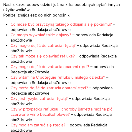
Nasi lekarze odpowiedzieli już na kilka podobnych pytań innych
użytkowników.
Poniżej znajdziesz do nich odnośniki:
Co może być przyczyną takiego odbijania się pokarmu?
–
odpowiada
Redakcja abcZdrowie
Co mogło wywołać takie objawy?
– odpowiada
Redakcja
abcZdrowie
Czy mogło dojść do zatrucia rtęcią?
– odpowiada
Redakcja
abcZdrowie
Czy tak może się objawiać refluks?
– odpowiada
Redakcja
abcZdrowie
Czy mogło dojść do zatrucia oparami rtęci?
– odpowiada
Redakcja abcZdrowie
Czy witamina C potęguje refluks u małego dziecka?
–
odpowiada
Redakcja abcZdrowie
Czy może dojść do zatrucia oparami rtęci?
– odpowiada
Redakcja abcZdrowie
Czy jest ryzyko zatrucia rtęcią?
– odpowiada
Redakcja
abcZdrowie
Czy w przypadku refluksu i choroby Barretta można pić
czerwone wino bezalkoholowe?
– odpowiada
Redakcja
abcZdrowie
Czy mogłam zatruć się rtęcią?
– odpowiada
Redakcja
abcZdrowie