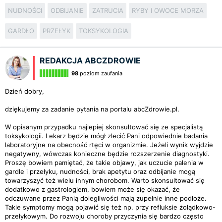
NUDNOŚCI
ODBIJANIE
ZATRUCIA
RYBY I OWOCE MORZA
GARDŁO
PRZEŁYK
TOKSYKOLOGIA
REDAKCJA ABCZDROWIE
98
poziom zaufania
Dzień dobry,
dziękujemy za zadanie pytania na portalu abcZdrowie.pl.
W opisanym przypadku najlepiej skonsultować się ze specjalistą
toksykologii. Lekarz będzie mógł zlecić Pani odpowiednie badania
laboratoryjne na obecność rtęci w organizmie. Jeżeli wynik wyjdzie
negatywny, wówczas konieczne będzie rozszerzenie diagnostyki.
Proszę bowiem pamiętać, że takie objawy, jak uczucie palenia w
gardle i przełyku, nudności, brak apetytu oraz odbijanie mogą
towarzyszyć też wielu innym chorobom. Warto skonsultować się
dodatkowo z gastrologiem, bowiem może się okazać, że
odczuwane przez Panią dolegliwości mają zupełnie inne podłoże.
Takie symptomy mogą pojawić się też np. przy refluksie żołądkowo-
przełykowym. Do rozwoju choroby przyczynia się bardzo często