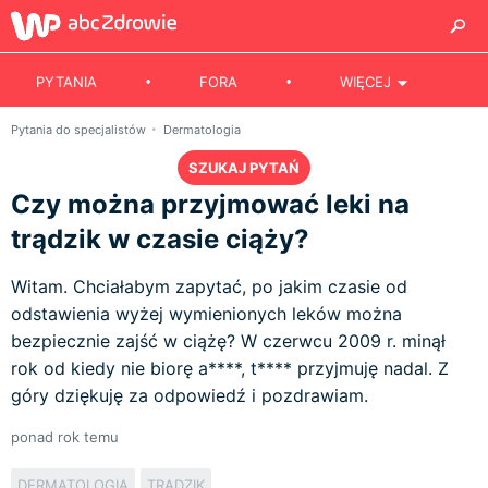
PYTANIA
FORA
WIĘCEJ
Pytania do specjalistów
Dermatologia
SZUKAJ PYTAŃ
Czy można przyjmować leki na
trądzik w czasie ciąży?
Witam. Chciałabym zapytać, po jakim czasie od
odstawienia wyżej wymienionych leków można
bezpiecznie zajść w ciążę? W czerwcu 2009 r. minął
rok od kiedy nie biorę a****, t**** przyjmuję nadal. Z
góry dziękuję za odpowiedź i pozdrawiam.
ponad rok temu
DERMATOLOGIA
TRĄDZIK