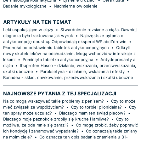
Badanie mykologiczne
•
Nadmierne owłosienie
ARTYKUŁY NA TEN TEMAT
Leki uspokajające w ciąży
•
Stwardnienie rozsiane a ciąża. Dawniej
diagnoza była traktowana jak wyrok
•
Najczęstsze pytania o
antykoncepcję doustną. Odpowiadają eksperci WP abcZdrowie
•
Płodność po odstawieniu tabletek antykoncepcyjnych
•
Odkryli
nowy skutek leków na odchudzanie. Mogą wchodzić w interakcje z
lekami
•
Pominięta tabletka antykoncepcyjna
•
Antydepresanty a
ciąża
•
Ibuprofen Hasco - działanie, wskazania, przeciwwskazania,
skutki uboczne
•
Paroksetyna - działanie, wskazania i efekty
•
Bonadea - skład, dawkowanie, przeciwwskazania i skutki uboczne
NAJNOWSZE PYTANIA Z TEJ SPECJALIZACJI
Na co mogą wskazywać takie problemy z penisem?
•
Czy to może
mieć związek ze współżyciem?
•
Czy to torbiel pilonidalna?
•
Czy
ten spray może uczulać?
•
Dlaczego mam ten świąd pleców?
•
Dlaczego moje paznokcie zrobiły się kruche i łamliwe?
•
Czy to
możliwe, że ode mnie się zaraził?
•
Co mogę zrobić, żeby poprawić
ich kondycję i zahamować wypadanie?
•
Co oznaczają takie zmiany
na moim ciele?
•
Co oznacza ten opis badania znamienia u 31-