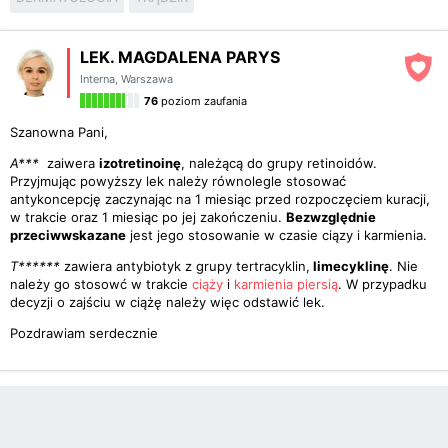
LEK. MAGDALENA PARYS
Interna
,
Warszawa
76
poziom zaufania
Szanowna Pani,
A***
zaiwera
izotretinoinę
, należącą do grupy retinoidów.
Przyjmując powyższy lek należy równolegle stosować
antykoncepcję zaczynając na 1 miesiąc przed rozpoczęciem kuracji,
w trakcie oraz 1 miesiąc po jej zakończeniu.
Bezwzględnie
przeciwwskazane
jest jego stosowanie w czasie ciązy i karmienia.
T******
zawiera antybiotyk z grupy tertracyklin,
limecyklinę
. Nie
należy go stosowć w trakcie
ciąży
i
karmienia piersią
. W przypadku
decyzji o zajściu w ciążę należy więc odstawić lek.
Pozdrawiam serdecznie