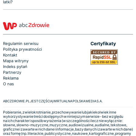
latki?
Certyfikaty
Regulamin serwisu
Polityka prywatności
Kontakt
Mapa witryny
Indeks pytań
Partnerzy
Reklama
O nas
ABCZDROWIE.PL JEST CZĘŚCIĄ WIRTUALNA POLSKA MEDIA S.A.
Pobieranie, zwielokrotnianie, przechowywanie lub jakiekolwiek inne
wykorzystywanie treści dostępnych w niniejszym serwisie - bez względu
na ich charakter i sposób wyrażenia (w szczególności lecz nie wyłącznie:
słowne, słowno-muzyczne, muzyczne, audiowizualne, audialne, tekstowe,
graficzne i zawarte w nich dane i informacje, bazy danych i zawarte w nich dane)
oraz formę (np. literackie, publicystyczne, naukowe, kartograficzne, programy