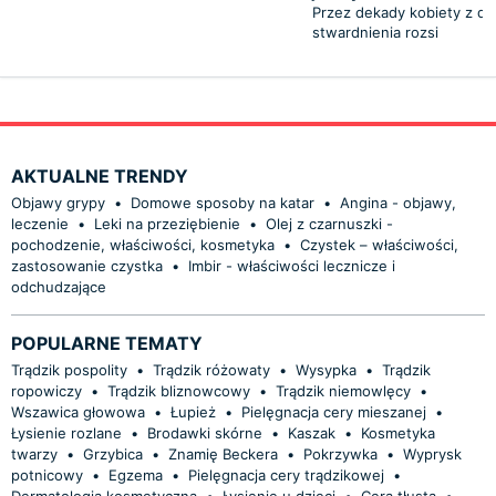
Przez dekady kobiety z di
stwardnienia rozsi
AKTUALNE TRENDY
Objawy grypy
•
Domowe sposoby na katar
•
Angina - objawy,
leczenie
•
Leki na przeziębienie
•
Olej z czarnuszki -
pochodzenie, właściwości, kosmetyka
•
Czystek – właściwości,
zastosowanie czystka
•
Imbir - właściwości lecznicze i
odchudzające
POPULARNE TEMATY
Trądzik pospolity
•
Trądzik różowaty
•
Wysypka
•
Trądzik
ropowiczy
•
Trądzik bliznowcowy
•
Trądzik niemowlęcy
•
Wszawica głowowa
•
Łupież
•
Pielęgnacja cery mieszanej
•
Łysienie rozlane
•
Brodawki skórne
•
Kaszak
•
Kosmetyka
twarzy
•
Grzybica
•
Znamię Beckera
•
Pokrzywka
•
Wyprysk
potnicowy
•
Egzema
•
Pielęgnacja cery trądzikowej
•
Dermatologia kosmetyczna
•
Łysienie u dzieci
•
Cera tłusta
•