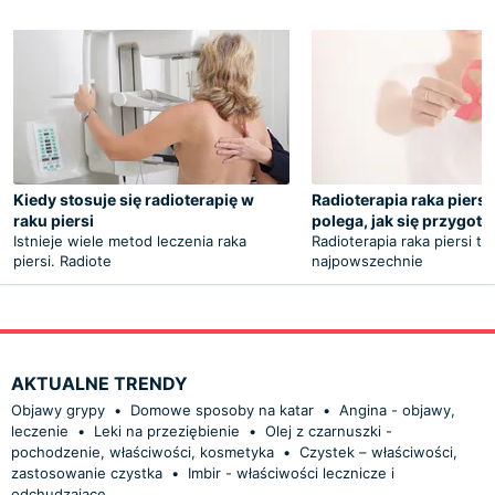
Kiedy stosuje się radioterapię w
Radioterapia raka piersi
raku piersi
polega, jak się przygot
Istnieje wiele metod leczenia raka
Radioterapia raka piersi to
piersi. Radiote
najpowszechnie
AKTUALNE TRENDY
Objawy grypy
•
Domowe sposoby na katar
•
Angina - objawy,
leczenie
•
Leki na przeziębienie
•
Olej z czarnuszki -
pochodzenie, właściwości, kosmetyka
•
Czystek – właściwości,
zastosowanie czystka
•
Imbir - właściwości lecznicze i
odchudzające