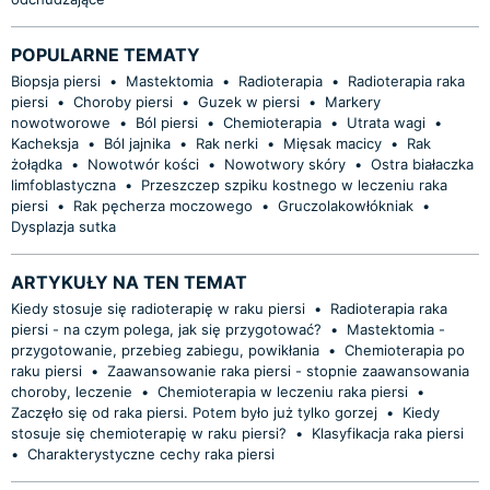
POPULARNE TEMATY
Biopsja piersi
•
Mastektomia
•
Radioterapia
•
Radioterapia raka
piersi
•
Choroby piersi
•
Guzek w piersi
•
Markery
nowotworowe
•
Ból piersi
•
Chemioterapia
•
Utrata wagi
•
Kacheksja
•
Ból jajnika
•
Rak nerki
•
Mięsak macicy
•
Rak
żołądka
•
Nowotwór kości
•
Nowotwory skóry
•
Ostra białaczka
limfoblastyczna
•
Przeszczep szpiku kostnego w leczeniu raka
piersi
•
Rak pęcherza moczowego
•
Gruczolakowłókniak
•
Dysplazja sutka
ARTYKUŁY NA TEN TEMAT
Kiedy stosuje się radioterapię w raku piersi
•
Radioterapia raka
piersi - na czym polega, jak się przygotować?
•
Mastektomia -
przygotowanie, przebieg zabiegu, powikłania
•
Chemioterapia po
raku piersi
•
Zaawansowanie raka piersi - stopnie zaawansowania
choroby, leczenie
•
Chemioterapia w leczeniu raka piersi
•
Zaczęło się od raka piersi. Potem było już tylko gorzej
•
Kiedy
stosuje się chemioterapię w raku piersi?
•
Klasyfikacja raka piersi
•
Charakterystyczne cechy raka piersi