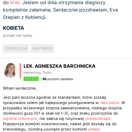
do
krwi
. Jestem od dnia otrzymania diagnozy
kompletnie załamana. Serdecznie pozdrawiam, Eva
Stepien z Koblencji.
KOBIETA
ponad rok temu
ONKOLOGIA
RAK PIERSI
LEK. AGNIESZKA BARCHNICKA
Hematolog
,
Tychy
86
poziom zaufania
Witam serdecznie,
Jest pani leczona zgodnie ze standardami, które zostały
opracowane celem jak najlepszego postępowania w
raku piersi
. W
przypadku wczesnego stopnia zaawansowania, niskiego stopnia
zlośliwości guza (G1 w skali od 1-3), oraz braku przerzutów do
węzłów chłonnych
, nie zaleca się rutynowej
chemioterapii
.
Pojedyncze komórki nowotworowe, nawet jeśli dostały się do
krwioobiegu, zostaną usunięte przez komórki
układu