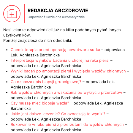
REDAKCJA ABCZDROWIE
Odpowiedź udzielona automatycznie
Nasi lekarze odpowiedzieli już na kilka podobnych pytań innych
użytkowników.
Poniżej znajdziesz do nich odnośniki:
Chemioterapia przed operacją nowotworu sutka
– odpowiada
Lek. Agnieszka Barchnicka
Interpretacja wyników badania u chorej na raka piersi
–
odpowiada
Lek. Agnieszka Barchnicka
Wyniki badań po amputacji piersi i wycięciu węzłów chłonnych
–
odpowiada
Lek. Agnieszka Barchnicka
Co oznacza opis biopsji gruboigłowej?
– odpowiada
Lek.
Agnieszka Barchnicka
Rak węzłów chłonnych a wskazania po wykryciu przerzutów
–
odpowiada
Lek. Agnieszka Barchnicka
Czy muszę mieć biopsję węzła?
– odpowiada
Lek. Agnieszka
Barchnicka
Jakie jest dalsze leczenie? Co oznaczają te wyniki?
–
odpowiada
Lek. Agnieszka Barchnicka
Rokowanie w raku piersi z przerzutami do węzłów chłonnych
–
odpowiada
Lek. Agnieszka Barchnicka