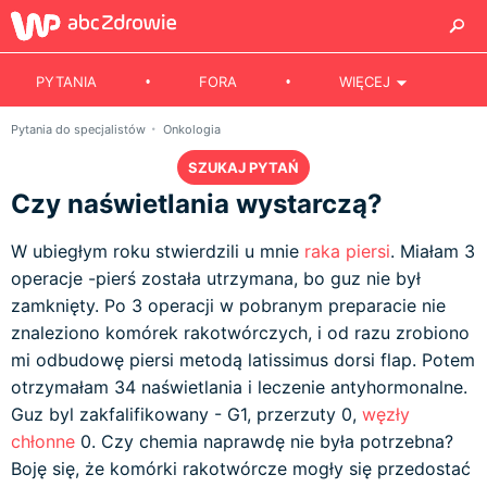
PYTANIA
FORA
WIĘCEJ
Pytania do specjalistów
Onkologia
SZUKAJ PYTAŃ
Czy naświetlania wystarczą?
W ubiegłym roku stwierdzili u mnie
raka piersi
. Miałam 3
operacje -pierś została utrzymana, bo guz nie był
zamknięty. Po 3 operacji w pobranym preparacie nie
znaleziono komórek rakotwórczych, i od razu zrobiono
mi odbudowę piersi metodą latissimus dorsi flap. Potem
otrzymałam 34 naświetlania i leczenie antyhormonalne.
Guz byl zakfalifikowany - G1, przerzuty 0,
węzły
chłonne
0. Czy chemia naprawdę nie była potrzebna?
Boję się, że komórki rakotwórcze mogły się przedostać