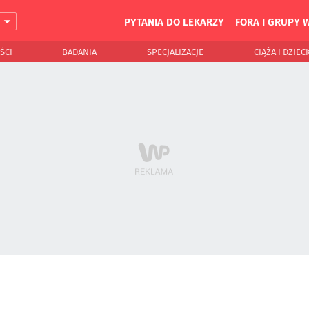
PYTANIA DO LEKARZY
FORA I GRUPY 
J
ŚCI
BADANIA
SPECJALIZACJE
CIĄŻA I DZIEC