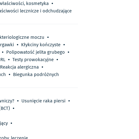
 właściwości, kosmetyka
•
aściwości lecznicze i odchudzające
kteriologiczne moczu
•
rgawki
•
Kłykciny kończyste
•
•
Polipowatość jelita grubego
•
DRL
•
Testy prowokacyjne
•
Reakcja alergiczna
•
uch
•
Biegunka podróżnych
wniczy?
•
Usunięcie raka piersi
•
(BCT)
•
jący
•
oby, leczenie