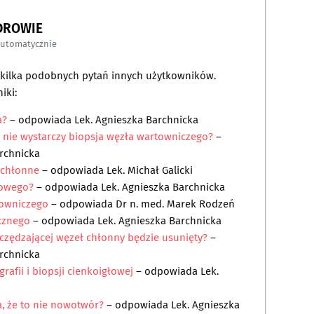
DROWIE
automatycznie
a kilka podobnych pytań innych użytkowników.
iki:
a?
– odpowiada
Lek. Agnieszka Barchnicka
nie wystarczy biopsja węzła wartowniczego?
–
archnicka
 chłonne
– odpowiada
Lek. Michał Galicki
kowego?
– odpowiada
Lek. Agnieszka Barchnicka
towniczego
– odpowiada
Dr n. med. Marek Rodzeń
cznego
– odpowiada
Lek. Agnieszka Barchnicka
czędzającej węzeł chłonny będzie usunięty?
–
archnicka
afii i biopsji cienkoigłowej
– odpowiada
Lek.
sa, że to nie nowotwór?
– odpowiada
Lek. Agnieszka