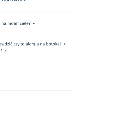
y na moim ciele?
•
awdzić czy to alergia na botoks?
•
i?
•