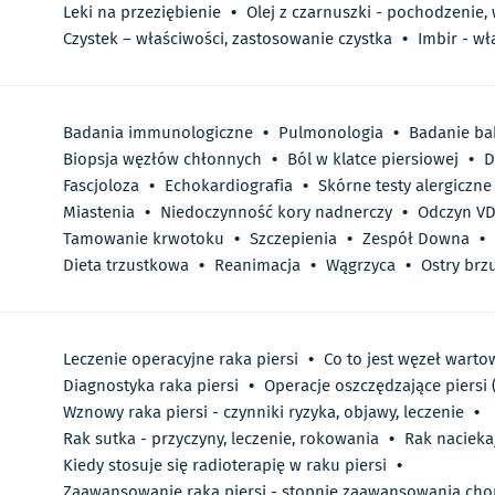
Leki na przeziębienie
•
Olej z czarnuszki - pochodzenie,
Czystek – właściwości, zastosowanie czystka
•
Imbir - wł
Badania immunologiczne
•
Pulmonologia
•
Badanie ba
Biopsja węzłów chłonnych
•
Ból w klatce piersiowej
•
D
Fascjoloza
•
Echokardiografia
•
Skórne testy alergiczne
Miastenia
•
Niedoczynność kory nadnerczy
•
Odczyn V
Tamowanie krwotoku
•
Szczepienia
•
Zespół Downa
•
Dieta trzustkowa
•
Reanimacja
•
Wągrzyca
•
Ostry brz
Leczenie operacyjne raka piersi
•
Co to jest węzeł warto
Diagnostyka raka piersi
•
Operacje oszczędzające piersi 
Wznowy raka piersi - czynniki ryzyka, objawy, leczenie
•
Rak sutka - przyczyny, leczenie, rokowania
•
Rak nacieka
Kiedy stosuje się radioterapię w raku piersi
•
Zaawansowanie raka piersi - stopnie zaawansowania chor