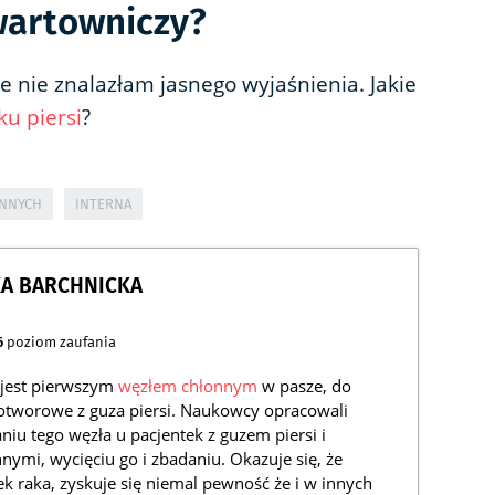
 wartowniczy?
le nie znalazłam jasnego wyjaśnienia. Jakie
ku piersi
?
ONNYCH
INTERNA
KA BARCHNICKA
6
poziom zaufania
 jest pierwszym
węzłem chłonnym
w pasze, do
otworowe z guza piersi. Naukowcy opracowali
iu tego węzła u pacjentek z guzem piersi i
ymi, wycięciu go i zbadaniu. Okazuje się, że
k raka, zyskuje się niemal pewność że i w innych