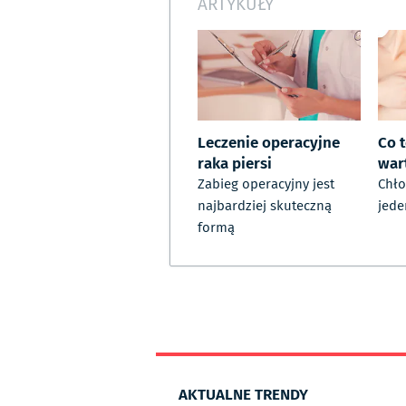
ARTYKUŁY
Leczenie operacyjne
Co t
raka piersi
war
Zabieg operacyjny jest
Chło
najbardziej skuteczną
jede
formą
AKTUALNE TRENDY