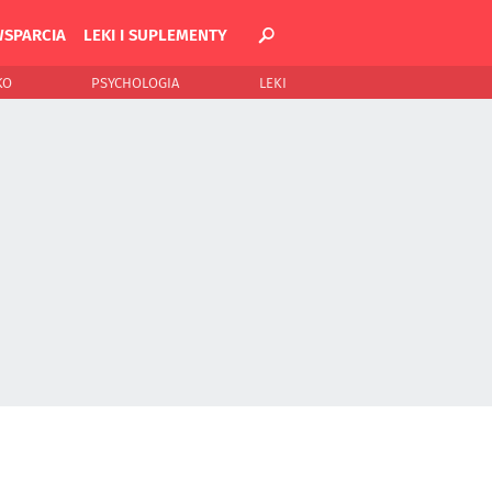
WSPARCIA
LEKI I SUPLEMENTY
KO
PSYCHOLOGIA
LEKI