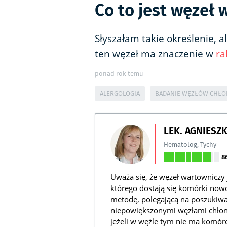
Co to jest węzeł
Słyszałam takie określenie, a
ten węzeł ma znaczenie w
ra
ponad rok temu
ALERGOLOGIA
BADANIE WĘZŁÓW CHŁ
LEK. AGNIESZ
Hematolog
,
Tychy
8
Uważa się, że węzeł wartowniczy
którego dostają się komórki now
metodę, polegającą na poszukiwan
niepowiększonymi węzłami chłonn
jeżeli w węźle tym nie ma komóre