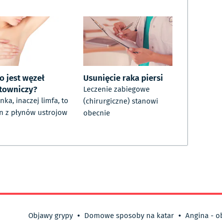
o jest węzeł
Usunięcie raka piersi
towniczy?
Leczenie zabiegowe
nka, inaczej limfa, to
(chirurgiczne) stanowi
n z płynów ustrojow
obecnie
Objawy grypy
•
Domowe sposoby na katar
•
Angina - o