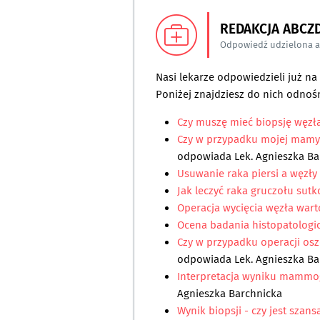
REDAKCJA ABCZ
Odpowiedź udzielona 
Nasi lekarze odpowiedzieli już n
Poniżej znajdziesz do nich odnośn
Czy muszę mieć biopsję węzł
Czy w przypadku mojej mamy 
odpowiada
Lek. Agnieszka B
Usuwanie raka piersi a węzły
Jak leczyć raka gruczołu sut
Operacja wycięcia węzła war
Ocena badania histopatologi
Czy w przypadku operacji osz
odpowiada
Lek. Agnieszka B
Interpretacja wyniku mammogr
Agnieszka Barchnicka
Wynik biopsji - czy jest szan