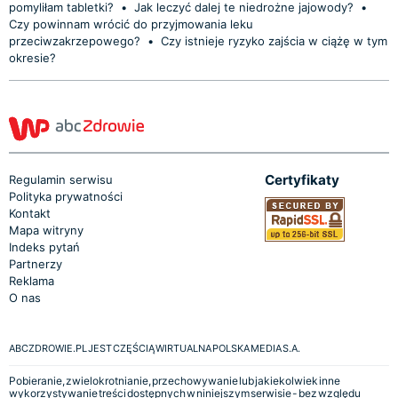
pomyliłam tabletki?
•
Jak leczyć dalej te niedrożne jajowody?
•
Czy powinnam wrócić do przyjmowania leku
przeciwzakrzepowego?
•
Czy istnieje ryzyko zajścia w ciążę w tym
okresie?
Certyfikaty
Regulamin serwisu
Polityka prywatności
Kontakt
Mapa witryny
Indeks pytań
Partnerzy
Reklama
O nas
ABCZDROWIE.PL JEST CZĘŚCIĄ WIRTUALNA POLSKA MEDIA S.A.
Pobieranie, zwielokrotnianie, przechowywanie lub jakiekolwiek inne
wykorzystywanie treści dostępnych w niniejszym serwisie - bez względu