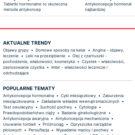
Tabletki hormonalne to skuteczna
Antykoncepcja hormonalna 
metoda antykoncep
najbardziej
AKTUALNE TRENDY
Objawy grypy
•
Domowe sposoby na katar
•
Angina - objawy,
leczenie
•
Leki na przeziębienie
•
Olej z czarnuszki -
pochodzenie, właściwości, kosmetyka
•
Czystek – właściwości,
zastosowanie czystka
•
Imbir - właściwości lecznicze i
odchudzające
POPULARNE TEMATY
Antykoncepcja hormonalna
•
Cykl miesiączkowy
•
Zaburzenia
miesiączkowania
•
Zakładanie wkładek wewnątrzmacicznych
•
Test owulacyjny
•
Suchość pochwy
•
Cytologia
•
Prawdopodobieństwo ciąży
•
Badanie ginekologiczne
•
Antykoncepcja awaryjna
•
Antykoncepcja mechaniczna
•
Usuwanie torbieli
•
Próżnociąg
•
Opryszczka narządów
płciowych
•
Persuflacja
•
Wypadanie macicy i pochwy
•