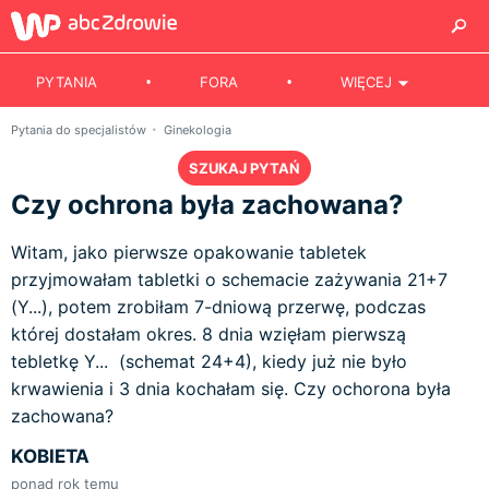
PYTANIA
FORA
WIĘCEJ
Pytania do specjalistów
Ginekologia
SZUKAJ PYTAŃ
Czy ochrona była zachowana?
Witam, jako pierwsze opakowanie tabletek
przyjmowałam tabletki o schemacie zażywania 21+7
(Y...), potem zrobiłam 7-dniową przerwę, podczas
której dostałam okres. 8 dnia wzięłam pierwszą
tebletkę Y... (schemat 24+4), kiedy już nie było
krwawienia i 3 dnia kochałam się. Czy ochorona była
zachowana?
KOBIETA
ponad rok temu