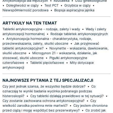
Antykoncepcja dla mężczyzn
•
Rzucawka
•
USG ginekologiczne
•
Dolegliwości w ciąży
•
Test PCT
•
Grzybica w ciąży
•
Niewspółmierność porodowa
•
Biopsja aspiracyjna jajnika
ARTYKUŁY NA TEN TEMAT
Tabletki antykoncepcyjne - rodzaje, zalety i wady
•
Wady i zalety
antykoncepcji hormonalnej
•
Rodzaje tabletek antykoncepcyjnych
•
Antykoncepcja hormonalna - charakterystyka, rodzaje,
przeciwwskazania, zalety, skutki uboczne
•
Jak przyjmować
tabletki antykoncepcyjne?
•
Novynette - wskazania, dawkowanie,
skutki uboczne
•
Microgynon 21 - wskazania, działanie, jak
stosować, skutki uboczne
•
Pigułki antykoncepcyjne
czterofazowe
•
Tabletki pięciofazowe
•
Mity dotyczące
antykoncepcji
NAJNOWSZE PYTANIA Z TEJ SPECJALIZACJI
Czy jest jednak szansa, że wszystko będzie dobrze?
•
Co
oznaczają te wyniki badania wycinka pobranego podczas
histeroskopii?
•
Czy tabletki działają prawidłowo w tej sytuacji?
•
Czy zostanie zachowana ochrona antykoncepcyjna?
•
Czy
wielkość zarodka powinna mnie martwić?
•
Czy jestem chroniona
przed ciążą i mogę współżyć bez prezerwatywy?
•
Co zrobić jak