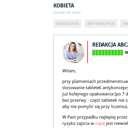
KOBIETA
ponad rok temu
GINEKOLOGIA
ANTYKONCEPCJA
TA
REDAKCJA AB
9
Witam,
przy plamieniach przedmenstruac
stosowanie tabletek antykoncepc
już kolejnego opakowania (po 7 dn
bez przerwy - część tabletek nie 
aby nie pomylić się przy liczeniu).
W Pani przypadku najlepiej prze
ryzyko zajścia w
ciążę
jest niewie