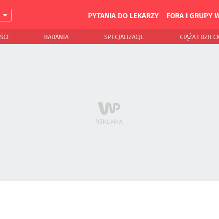
PYTANIA DO LEKARZY
FORA I GRUPY 
J
ŚCI
BADANIA
SPECJALIZACJE
CIĄŻA I DZIEC