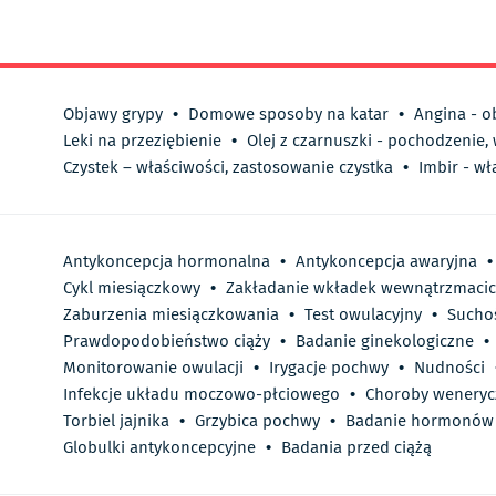
Objawy grypy
•
Domowe sposoby na katar
•
Angina - o
Leki na przeziębienie
•
Olej z czarnuszki - pochodzenie,
Czystek – właściwości, zastosowanie czystka
•
Imbir - wł
Antykoncepcja hormonalna
•
Antykoncepcja awaryjna
•
Cykl miesiączkowy
•
Zakładanie wkładek wewnątrzmaci
Zaburzenia miesiączkowania
•
Test owulacyjny
•
Sucho
Prawdopodobieństwo ciąży
•
Badanie ginekologiczne
•
Monitorowanie owulacji
•
Irygacje pochwy
•
Nudności
Infekcje układu moczowo-płciowego
•
Choroby weneryc
Torbiel jajnika
•
Grzybica pochwy
•
Badanie hormonów 
Globulki antykoncepcyjne
•
Badania przed ciążą