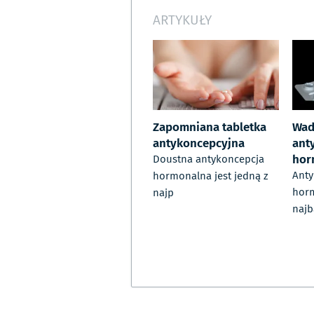
ARTYKUŁY
Zapomniana tabletka
Wady
antykoncepcyjna
ant
hor
Doustna antykoncepcja
Anty
hormonalna jest jedną z
horm
najp
najb