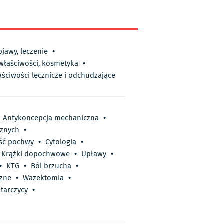
bjawy, leczenie
•
 właściwości, kosmetyka
•
aściwości lecznicze i odchudzające
Antykoncepcja mechaniczna
•
cznych
•
ść pochwy
•
Cytologia
•
Krążki dopochwowe
•
Upławy
•
•
KTG
•
Ból brzucha
•
zne
•
Wazektomia
•
tarczycy
•