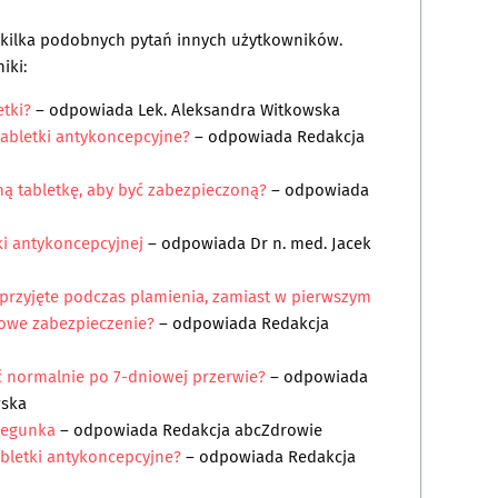
a kilka podobnych pytań innych użytkowników.
iki:
etki?
– odpowiada
Lek. Aleksandra Witkowska
abletki antykoncepcyjne?
– odpowiada
Redakcja
ną tabletkę, aby być zabezpieczoną?
– odpowiada
ki antykoncepcyjnej
– odpowiada
Dr n. med. Jacek
 przyjęte podczas plamienia, zamiast w pierwszym
łowe zabezpieczenie?
– odpowiada
Redakcja
 normalnie po 7-dniowej przerwie?
– odpowiada
wska
iegunka
– odpowiada
Redakcja abcZdrowie
bletki antykoncepcyjne?
– odpowiada
Redakcja