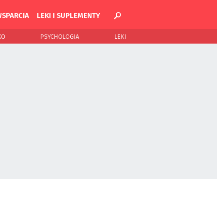
WSPARCIA
LEKI I SUPLEMENTY
KO
PSYCHOLOGIA
LEKI