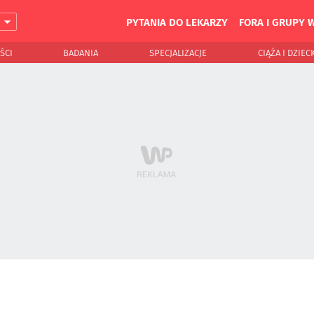
PYTANIA DO LEKARZY
FORA I GRUPY 
J
ŚCI
BADANIA
SPECJALIZACJE
CIĄŻA I DZIEC