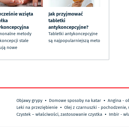
wcześnie wzięta
Jak przyjmować
ułka
tabletki
ykoncepcyjna
antykoncepcyjne?
monalne metody
Tabletki antykoncepcyjne
koncepcji stale
są najpopularniejszą meto
ują nowe
Objawy grypy
•
Domowe sposoby na katar
•
Angina - o
Leki na przeziębienie
•
Olej z czarnuszki - pochodzenie,
Czystek – właściwości, zastosowanie czystka
•
Imbir - wł