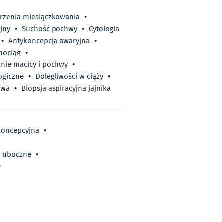
rzenia miesiączkowania
•
jny
•
Suchość pochwy
•
Cytologia
•
Antykoncepcja awaryjna
•
nociąg
•
nie macicy i pochwy
•
ogiczne
•
Dolegliwości w ciąży
•
owa
•
Biopsja aspiracyjna jajnika
ykoncepcyjna
•
ki uboczne
•
•