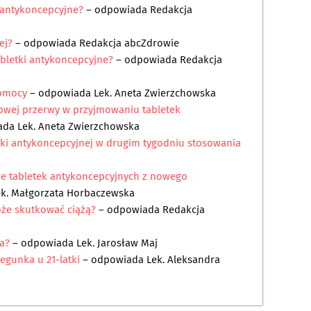
 antykoncepcyjne?
– odpowiada
Redakcja
ej?
– odpowiada
Redakcja abcZdrowie
bletki antykoncepcyjne?
– odpowiada
Redakcja
pomocy
– odpowiada
Lek. Aneta Zwierzchowska
iowej przerwy w przyjmowaniu tabletek
ada
Lek. Aneta Zwierzchowska
tki antykoncepcyjnej w drugim tygodniu stosowania
e tabletek antykoncepcyjnych z nowego
ek. Małgorzata Horbaczewska
może skutkować ciążą?
– odpowiada
Redakcja
a?
– odpowiada
Lek. Jarosław Maj
egunka u 21-latki
– odpowiada
Lek. Aleksandra