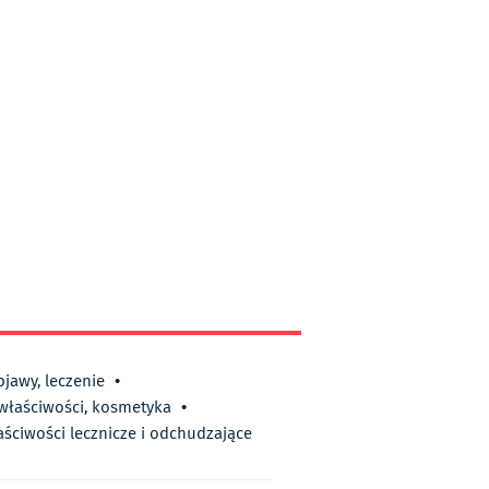
bjawy, leczenie
•
 właściwości, kosmetyka
•
aściwości lecznicze i odchudzające