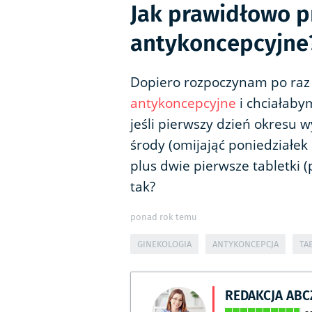
Jak prawidłowo p
antykoncepcyjne
Dopiero rozpoczynam po raz
antykoncepcyjne
i chciałaby
jeśli pierwszy dzień okresu 
środy (omijająć poniedziałek i
plus dwie pierwsze tabletki (
tak?
ponad rok temu
GINEKOLOGIA
ANTYKONCEPCJA
TA
REDAKCJA AB