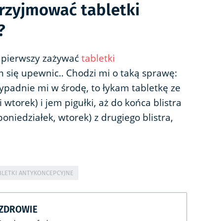
rzyjmować tabletki
?
 pierwszy zażywać
tabletki
m się upewnic.. Chodzi mi o taką sprawę:
wypadnie mi w środę, to łykam tabletkę ze
 wtorek) i jem pigułki, aż do końca blistra
poniedziałek, wtorek) z drugiego blistra,
BLETKI ANTYKONCEPCYJNE
CZDROWIE