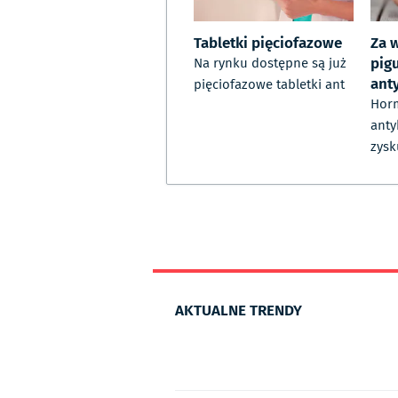
Tabletki pięciofazowe
Za 
pig
Na rynku dostępne są już
ant
pięciofazowe tabletki ant
Hor
anty
zysk
AKTUALNE TRENDY