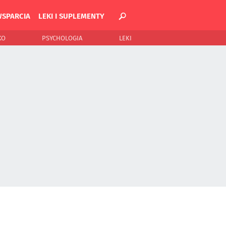
WSPARCIA
LEKI I SUPLEMENTY
KO
PSYCHOLOGIA
LEKI