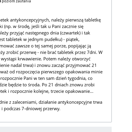
8
poziom zaufania
bletek antykoncepcyjnych, należy pierwszą tabletkę
 (np. w środę, jeśli tak u Pani zacznie się
leży przyjąć następnego dnia (czwartek) i tak
est tabletek w jednym pudełku) - piątek,
yjmować zawsze o tej samej porze, popijając ją
eży zrobić przerwę - nie brać tabletek przez 7dni. W
ch wystąpi krwawienie. Potem należy otworzyć
ienie nadal trwa) i znowu zacząć przyjmować 21
nieważ od rozpoczęcia pierwszego opakowania minie
 rozpocznie Pani w ten sam dzień tygodnia, co
dzie będzie to środa. Po 21 dniach znowu zrobi
tek i rozpocznie kolejne, trzecie opakowanie...
dnie z zaleceniami, działanie antykoncepcyjne trwa
ki i podczas 7-dniowej przerwy.