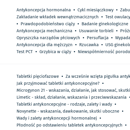
Antykoncepcja hormonalna
•
Cykl miesiączkowy
•
Zabu
Zakładanie wkładek wewnątrzmacicznych
•
Test owulacy
•
Prawdopodobieństwo ciąży
•
Badanie ginekologiczne
Antykoncepcja mechaniczna
•
Usuwanie torbieli
•
Próż
Opryszczka narządów płciowych
•
Persuflacja
•
Wypada
Antykoncepcja dla mężczyzn
•
Rzucawka
•
USG ginekol
Test PCT
•
Grzybica w ciąży
•
Niewspółmierność porod
Tabletki pięciofazowe
•
Za wcześnie wzięta pigułka ant
Jak przyjmować tabletki antykoncepcyjne?
•
Microgynon 21 - wskazania, działanie, jak stosować, skut
Limetic - skład, działanie, wskazania i przeciwwskazania
Tabletki antykoncepcyjne - rodzaje, zalety i wady
•
Novynette - wskazania, dawkowanie, skutki uboczne
•
Wady i zalety antykoncepcji hormonalnej
•
Płodność po odstawieniu tabletek antykoncepcyjnych
•