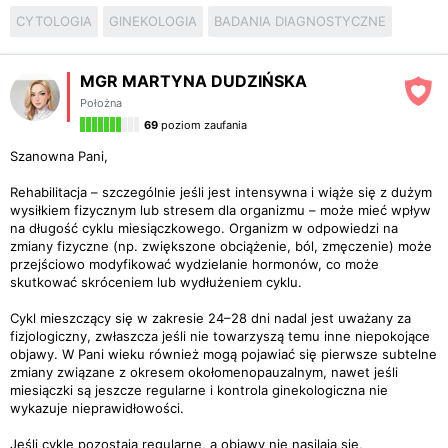
CYTOLOGIA
GINEKOLOGIA
BADANIA DIAGNOSTYCZNE
MGR MARTYNA DUDZIŃSKA
Położna
69
poziom zaufania
Szanowna Pani,
Rehabilitacja – szczególnie jeśli jest intensywna i wiąże się z dużym
wysiłkiem fizycznym lub stresem dla organizmu – może mieć wpływ
na długość cyklu miesiączkowego. Organizm w odpowiedzi na
zmiany fizyczne (np. zwiększone obciążenie, ból, zmęczenie) może
przejściowo modyfikować wydzielanie hormonów, co może
skutkować skróceniem lub wydłużeniem cyklu.
Cykl mieszczący się w zakresie 24–28 dni nadal jest uważany za
fizjologiczny, zwłaszcza jeśli nie towarzyszą temu inne niepokojące
objawy. W Pani wieku również mogą pojawiać się pierwsze subtelne
zmiany związane z okresem okołomenopauzalnym, nawet jeśli
miesiączki są jeszcze regularne i kontrola ginekologiczna nie
wykazuje nieprawidłowości.
Jeśli cykle pozostają regularne, a objawy nie nasilają się,