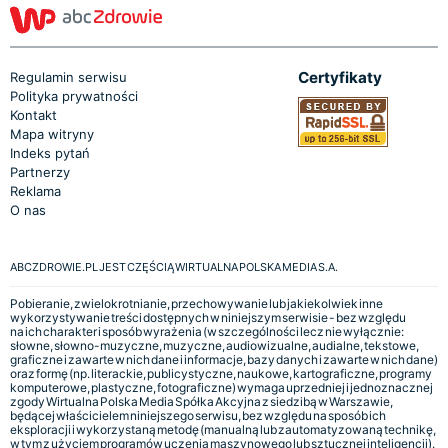
Certyfikaty
Regulamin serwisu
Polityka prywatności
Kontakt
Mapa witryny
Indeks pytań
Partnerzy
Reklama
O nas
ABCZDROWIE.PL JEST CZĘŚCIĄ WIRTUALNA POLSKA MEDIA S.A.
Pobieranie, zwielokrotnianie, przechowywanie lub jakiekolwiek inne
wykorzystywanie treści dostępnych w niniejszym serwisie - bez względu
na ich charakter i sposób wyrażenia (w szczególności lecz nie wyłącznie:
słowne, słowno-muzyczne, muzyczne, audiowizualne, audialne, tekstowe,
graficzne i zawarte w nich dane i informacje, bazy danych i zawarte w nich dane)
oraz formę (np. literackie, publicystyczne, naukowe, kartograficzne, programy
komputerowe, plastyczne, fotograficzne) wymaga uprzedniej i jednoznacznej
zgody Wirtualna Polska Media Spółka Akcyjna z siedzibą w Warszawie,
będącej właścicielem niniejszego serwisu, bez względu na sposób ich
eksploracji i wykorzystaną metodę (manualną lub zautomatyzowaną technikę,
w tym z użyciem programów uczenia maszynowego lub sztucznej inteligencji).