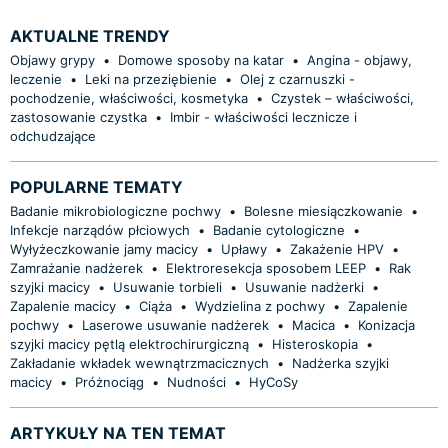
AKTUALNE TRENDY
Objawy grypy
•
Domowe sposoby na katar
•
Angina - objawy,
leczenie
•
Leki na przeziębienie
•
Olej z czarnuszki -
pochodzenie, właściwości, kosmetyka
•
Czystek – właściwości,
zastosowanie czystka
•
Imbir - właściwości lecznicze i
odchudzające
POPULARNE TEMATY
Badanie mikrobiologiczne pochwy
•
Bolesne miesiączkowanie
•
Infekcje narządów płciowych
•
Badanie cytologiczne
•
Wyłyżeczkowanie jamy macicy
•
Upławy
•
Zakażenie HPV
•
Zamrażanie nadżerek
•
Elektroresekcja sposobem LEEP
•
Rak
szyjki macicy
•
Usuwanie torbieli
•
Usuwanie nadżerki
•
Zapalenie macicy
•
Ciąża
•
Wydzielina z pochwy
•
Zapalenie
pochwy
•
Laserowe usuwanie nadżerek
•
Macica
•
Konizacja
szyjki macicy pętlą elektrochirurgiczną
•
Histeroskopia
•
Zakładanie wkładek wewnątrzmacicznych
•
Nadżerka szyjki
macicy
•
Próżnociąg
•
Nudności
•
HyCoSy
ARTYKUŁY NA TEN TEMAT