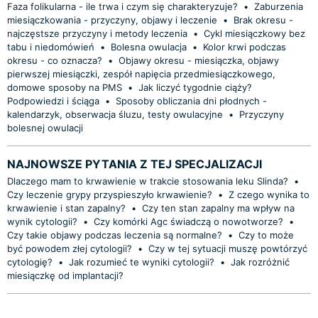
Faza folikularna - ile trwa i czym się charakteryzuje?
•
Zaburzenia
miesiączkowania - przyczyny, objawy i leczenie
•
Brak okresu -
najczęstsze przyczyny i metody leczenia
•
Cykl miesiączkowy bez
tabu i niedomówień
•
Bolesna owulacja
•
Kolor krwi podczas
okresu - co oznacza?
•
Objawy okresu - miesiączka, objawy
pierwszej miesiączki, zespół napięcia przedmiesiączkowego,
domowe sposoby na PMS
•
Jak liczyć tygodnie ciąży?
Podpowiedzi i ściąga
•
Sposoby obliczania dni płodnych -
kalendarzyk, obserwacja śluzu, testy owulacyjne
•
Przyczyny
bolesnej owulacji
NAJNOWSZE PYTANIA Z TEJ SPECJALIZACJI
Dlaczego mam to krwawienie w trakcie stosowania leku Slinda?
•
Czy leczenie grypy przyspieszyło krwawienie?
•
Z czego wynika to
krwawienie i stan zapalny?
•
Czy ten stan zapalny ma wpływ na
wynik cytologii?
•
Czy komórki Agc świadczą o nowotworze?
•
Czy takie objawy podczas leczenia są normalne?
•
Czy to może
być powodem złej cytologii?
•
Czy w tej sytuacji muszę powtórzyć
cytologię?
•
Jak rozumieć te wyniki cytologii?
•
Jak rozróżnić
miesiączkę od implantacji?