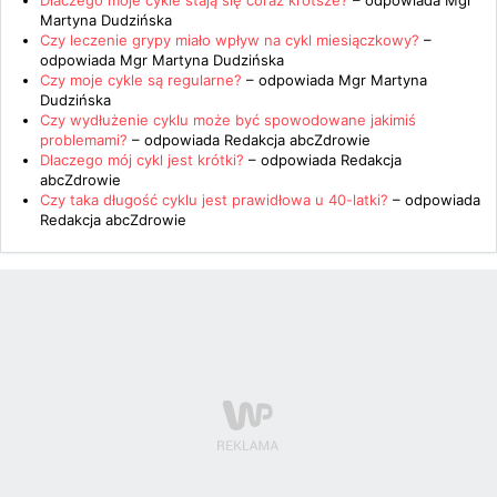
Dlaczego moje cykle stają się coraz krótsze?
– odpowiada
Mgr
Martyna Dudzińska
Czy leczenie grypy miało wpływ na cykl miesiączkowy?
–
odpowiada
Mgr Martyna Dudzińska
Czy moje cykle są regularne?
– odpowiada
Mgr Martyna
Dudzińska
Czy wydłużenie cyklu może być spowodowane jakimiś
problemami?
– odpowiada
Redakcja abcZdrowie
Dlaczego mój cykl jest krótki?
– odpowiada
Redakcja
abcZdrowie
Czy taka długość cyklu jest prawidłowa u 40-latki?
– odpowiada
Redakcja abcZdrowie