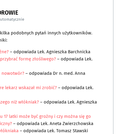
DROWIE
automatycznie
a kilka podobnych pytań innych użytkowników.
iki:
oźne?
– odpowiada
Lek. Agnieszka Barchnicka
 przybrać formę złośliwego?
– odpowiada
Lek.
a nowotwór?
– odpowiada
Dr n. med. Anna
óre lekarz wskazał mi zrobić?
– odpowiada
Lek.
szego niż włókniak?
– odpowiada
Lek. Agnieszka
 u 17 latki może być groźny i czy można się go
iczny?
– odpowiada
Lek. Aneta Zwierzchowska
włókniaka
– odpowiada
Lek. Tomasz Stawski