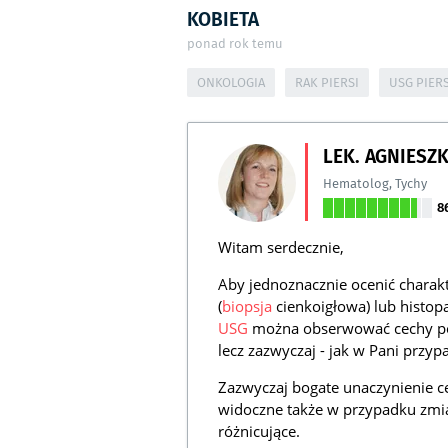
KOBIETA
ponad rok temu
ONKOLOGIA
RAK PIERSI
USG PIERS
LEK. AGNIESZ
Hematolog
,
Tychy
8
Witam serdecznie,
Aby jednoznacznie ocenić charakt
(
biopsja
cienkoigłowa) lub histop
USG
można obserwować cechy poz
lecz zazwyczaj - jak w Pani przyp
Zazwyczaj bogate unaczynienie ce
widoczne także w przypadku zmian
różnicujące.