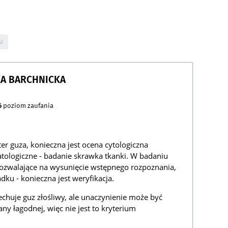
I
KA BARCHNICKA
6
poziom zaufania
er guza, konieczna jest ocena cytologiczna
atologiczne - badanie skrawka tkanki. W badaniu
walające na wysunięcie wstępnego rozpoznania,
adku - konieczna jest weryfikacja.
chuje guz złośliwy, ale unaczynienie może być
y łagodnej, więc nie jest to kryterium