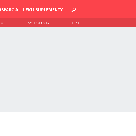
WSPARCIA
LEKI I SUPLEMENTY
KO
PSYCHOLOGIA
LEKI