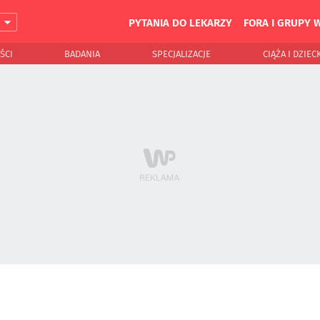
PYTANIA DO LEKARZY
FORA I GRUPY 
J
ŚCI
BADANIA
SPECJALIZACJE
CIĄŻA I DZIEC