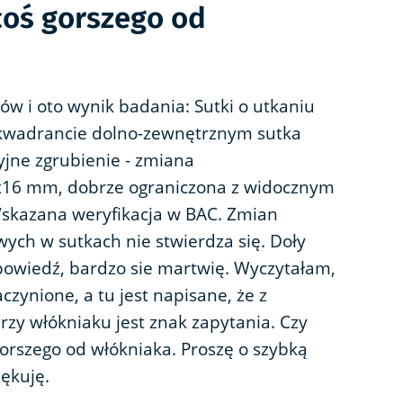
coś gorszego od
w i oto wynik badania: Sutki o utkaniu
kwadrancie dolno-zewnętrznym sutka
jne zgrubienie - zmiana
x16 mm, dobrze ograniczona z widocznym
skazana weryfikacja w BAC. Zmian
wych w sutkach nie stwierdza się. Doły
owiedź, bardzo sie martwię. Wyczytałam,
aczynione, a tu jest napisane, że z
zy włókniaku jest znak zapytania. Czy
gorszego od włókniaka. Proszę o szybką
ękuję.