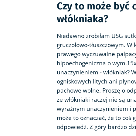
Czy to może być 
włókniaka?
Niedawno zrobiłam USG sutkó
gruczołowo-tłuszczowym. W 
prawego wyczuwalne palpacy
hipoechogeniczna o wym.15
unaczynieniem - włókniak? W
ogniskowych litych ani płyno
pachowe wolne. Proszę o odp
że włókniaki raczej nie są un
wyraźnym unaczynieniem i pr
może to oznaczać, że to coś 
odpowiedź. Z góry bardzo dzi