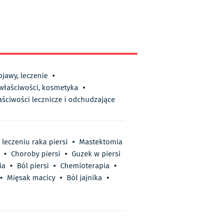
bjawy, leczenie
•
 właściwości, kosmetyka
•
aściwości lecznicze i odchudzające
leczeniu raka piersi
•
Mastektomia
•
Choroby piersi
•
Guzek w piersi
ia
•
Ból piersi
•
Chemioterapia
•
•
Mięsak macicy
•
Ból jajnika
•