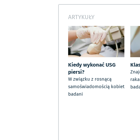
ARTYKUŁY
Kiedy wykonać USG
Klas
piersi?
Znaj
W związku z rosnącą
raka
samoświadomością kobiet
bad
badani