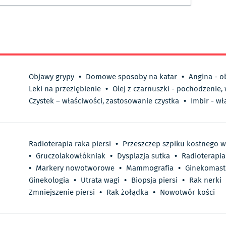
Objawy grypy
•
Domowe sposoby na katar
•
Angina - o
Leki na przeziębienie
•
Olej z czarnuszki - pochodzenie,
Czystek – właściwości, zastosowanie czystka
•
Imbir - wł
Radioterapia raka piersi
•
Przeszczep szpiku kostnego w 
•
Gruczolakowłókniak
•
Dysplazja sutka
•
Radioterapia
•
Markery nowotworowe
•
Mammografia
•
Ginekomast
Ginekologia
•
Utrata wagi
•
Biopsja piersi
•
Rak nerki
Zmniejszenie piersi
•
Rak żołądka
•
Nowotwór kości