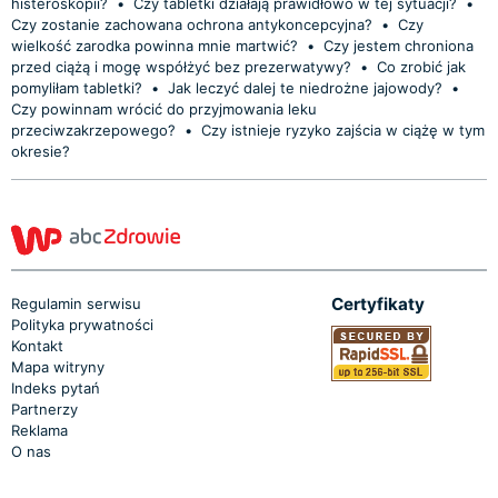
histeroskopii?
•
Czy tabletki działają prawidłowo w tej sytuacji?
•
Czy zostanie zachowana ochrona antykoncepcyjna?
•
Czy
wielkość zarodka powinna mnie martwić?
•
Czy jestem chroniona
przed ciążą i mogę współżyć bez prezerwatywy?
•
Co zrobić jak
pomyliłam tabletki?
•
Jak leczyć dalej te niedrożne jajowody?
•
Czy powinnam wrócić do przyjmowania leku
przeciwzakrzepowego?
•
Czy istnieje ryzyko zajścia w ciążę w tym
okresie?
Certyfikaty
Regulamin serwisu
Polityka prywatności
Kontakt
Mapa witryny
Indeks pytań
Partnerzy
Reklama
O nas