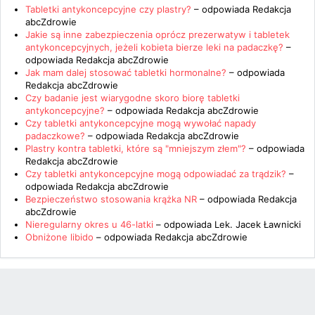
Tabletki antykoncepcyjne czy plastry?
– odpowiada
Redakcja
abcZdrowie
Jakie są inne zabezpieczenia oprócz prezerwatyw i tabletek
antykoncepcyjnych, jeżeli kobieta bierze leki na padaczkę?
–
odpowiada
Redakcja abcZdrowie
Jak mam dalej stosować tabletki hormonalne?
– odpowiada
Redakcja abcZdrowie
Czy badanie jest wiarygodne skoro biorę tabletki
antykoncepcyjne?
– odpowiada
Redakcja abcZdrowie
Czy tabletki antykoncepcyjne mogą wywołać napady
padaczkowe?
– odpowiada
Redakcja abcZdrowie
Plastry kontra tabletki, które są "mniejszym złem"?
– odpowiada
Redakcja abcZdrowie
Czy tabletki antykoncepcyjne mogą odpowiadać za trądzik?
–
odpowiada
Redakcja abcZdrowie
Bezpieczeństwo stosowania krążka NR
– odpowiada
Redakcja
abcZdrowie
Nieregularny okres u 46-latki
– odpowiada
Lek. Jacek Ławnicki
Obniżone libido
– odpowiada
Redakcja abcZdrowie