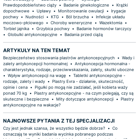
Prawdopodobieństwo ciąży
•
Badanie ginekologiczne
•
Krążki
dopochwowe
•
Upławy
•
Monitorowanie owulacji
•
Irygacje
pochwy
•
Nudności
•
KTG
•
Ból brzucha
•
Infekcje układu
moczowo-płciowego
•
Choroby weneryczne
•
Wazektomia
•
Torbiel jajnika
•
Grzybica pochwy
•
Badanie hormonów tarczycy
•
Globulki antykoncepcyjne
•
Badania przed ciążą
ARTYKUŁY NA TEN TEMAT
Bezpieczeństwo stosowania plastrów antykoncepcyjnych
•
Wady i
zalety antykoncepcji hormonalnej
•
Antykoncepcja hormonalna -
charakterystyka, rodzaje, przeciwwskazania, zalety, skutki uboczne
•
Wpływ antykoncepcji na wagę
•
Tabletki antykoncepcyjne -
rodzaje, zalety i wady
•
Plastry Evra - działanie, skuteczność,
opinie i cena
•
Pigułki po mogą nie zadziałać, jeśli kobieta waży
ponad 70 kg
•
Plastry antykoncepcyjne - na czym polegają, czy są
skuteczne i bezpieczne
•
Mity dotyczące antykoncepcji
•
Plastry
antykoncepcyjne na wakacje?
NAJNOWSZE PYTANIA Z TEJ SPECJALIZACJI
Czy jest jednak szansa, że wszystko będzie dobrze?
•
Co
oznaczają te wyniki badania wycinka pobranego podczas