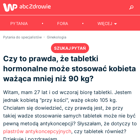
PYTANIA
FORA
WIĘCEJ
Pytania do specjalistów
Ginekologia
SZUKAJ PYTAŃ
Czy to prawda, że tabletki
hormonalne może stosować kobieta
ważąca mniej niż 90 kg?
Witam, mam 27 lat i od wczoraj biorę tabletki. Jestem
jednak kobietą "przy kości", ważę około 105 kg.
Chciałam się dowiedzieć, czy prawdą jest, że przy
takiej wadze stosowanie samych tabletek może nie być
pewną metodą antykoncepcji? Słyszałam, że dotyczy to
plastrów antykoncepcyjnych
, czy tabletek również?
Dziękuję i pozdrawiam.