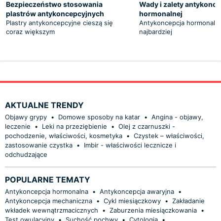
Bezpieczeństwo stosowania
Wady i zalety antykonce
plastrów antykoncepcyjnych
hormonalnej
Plastry antykoncepcyjne cieszą się
Antykoncepcja hormonalna 
coraz większym
najbardziej
AKTUALNE TRENDY
Objawy grypy
•
Domowe sposoby na katar
•
Angina - objawy,
leczenie
•
Leki na przeziębienie
•
Olej z czarnuszki -
pochodzenie, właściwości, kosmetyka
•
Czystek – właściwości,
zastosowanie czystka
•
Imbir - właściwości lecznicze i
odchudzające
POPULARNE TEMATY
Antykoncepcja hormonalna
•
Antykoncepcja awaryjna
•
Antykoncepcja mechaniczna
•
Cykl miesiączkowy
•
Zakładanie
wkładek wewnątrzmacicznych
•
Zaburzenia miesiączkowania
•
Test owulacyjny
•
Suchość pochwy
•
Cytologia
•