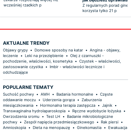
wcześniej rzadkich p
Z regularnych porad ginek
korzysta tylko 21 p
AKTUALNE TRENDY
Objawy grypy
•
Domowe sposoby na katar
•
Angina - objawy,
leczenie
•
Leki na przeziębienie
•
Olej z czarnuszki -
pochodzenie, właściwości, kosmetyka
•
Czystek – właściwości,
zastosowanie czystka
•
Imbir - właściwości lecznicze i
odchudzające
POPULARNE TEMATY
Suchość pochwy
•
AMH
•
Badania hormonalne
•
Częste
oddawanie moczu
•
Uderzenia gorąca
•
Zaburzenia
miesiączkowania
•
Hormonalna terapia zastępcza
•
Jajnik
•
Transwaginalna hydrolaparoskopia
•
Ręczne wydobycie łożyska
•
Owrzodzenia sromu
•
Test LH
•
Badanie mikrobiologiczne
pochwy
•
Zespół napięcia przedmiesiączkowego
•
Rak piersi
•
Amnioskopia
•
Dieta na menopauzę
•
Ginekomastia
•
Ewakuacja