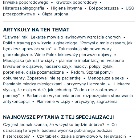
krwiaka poporodowego
•
Krwotok poporodowy
•
Histerosalpingografia
•
Higiena intymna
•
Ból podbrzusza
•
USG
przezpochwowe
•
Ciąża urojona
ARTYKUŁY NA TEN TEMAT
"Dziwne" raki. Lekarze mówią o lawinowym wzroście chorych
•
Polki z traumą po wizycie u ginekologa. "Pomyśl o mnie czasem, jak
będziesz uprawiała seks"
•
Tak maskują się nowotwory
ginekologiczne. Wiele Polek lekceważy pierwsze objawy
•
Miesiączka (okres) w ciąży - plamienie implantacyjne, wczesne
krwawienie ciążowe, nadżerki szyjki macicy, polipy, żylaki,
poronienie, ciąża pozamaciczna
•
Radom. Szpital pomylił
dokumenty. Zoperowali nie tę pacjentkę
•
Menopauza a seks
•
Plamienie między miesiączkami - przyczyny i leczenie
•
U lekarza
słyszą, że mają wrócić, jak schudną. "Żaden nie zaoferował
pomocy"
•
Badania do wykonania przed rozpoczęciem stosowania
antykoncepcji
•
Plamienie w ciąży - przyczyny, zagrożenia
NAJNOWSZE PYTANIA Z TEJ SPECJALIZACJI
Czy jest jednak szansa, że wszystko będzie dobrze?
•
Co
oznaczają te wyniki badania wycinka pobranego podczas
histeroskopii?
•
Czy tabletki działają prawidłowo w tej sytuacji?
•