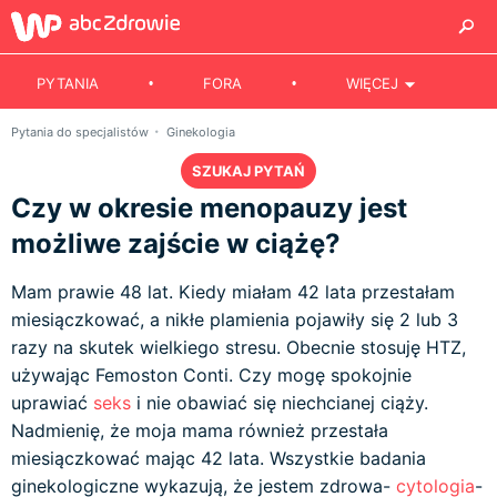
PYTANIA
FORA
WIĘCEJ
Pytania do specjalistów
Ginekologia
SZUKAJ PYTAŃ
Czy w okresie menopauzy jest
możliwe zajście w ciążę?
Mam prawie 48 lat. Kiedy miałam 42 lata przestałam
miesiączkować, a nikłe plamienia pojawiły się 2 lub 3
razy na skutek wielkiego stresu. Obecnie stosuję HTZ,
używając Femoston Conti. Czy mogę spokojnie
uprawiać
seks
i nie obawiać się niechcianej ciąży.
Nadmienię, że moja mama również przestała
miesiączkować mając 42 lata. Wszystkie badania
ginekologiczne wykazują, że jestem zdrowa-
cytologia
-