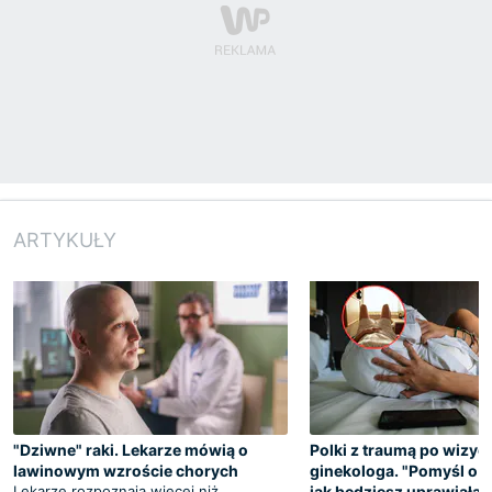
ARTYKUŁY
"Dziwne" raki. Lekarze mówią o
Polki z traumą po wizyci
lawinowym wzroście chorych
ginekologa. "Pomyśl o 
Lekarze rozpoznają więcej niż
jak będziesz uprawiała 